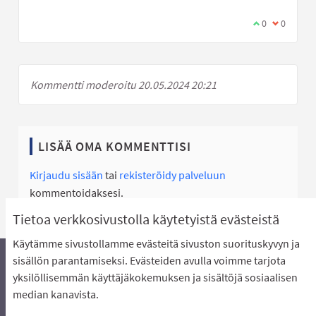
Olen samaa mi
0
Olen eri 
0
Kommentti moderoitu 20.05.2024 20:21
LISÄÄ OMA KOMMENTTISI
Kirjaudu sisään
tai
rekisteröidy palveluun
kommentoidaksesi.
Tietoa verkkosivustolla käytetyistä evästeistä
Käytämme sivustollamme evästeitä sivuston suorituskyvyn ja
sisällön parantamiseksi. Evästeiden avulla voimme tarjota
yksilöllisemmän käyttäjäkokemuksen ja sisältöjä sosiaalisen
Äänestyksen pikaohjeet
Usein kysytyt kysymykset
median kanavista.
Näin äänestät Asukasbudjetissa
Yhteystiedot
Aluerajaukset ja budjetin jakautuminen alueille