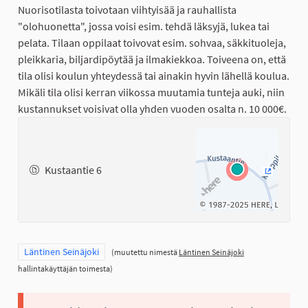
Nuorisotilasta toivotaan viihtyisää ja rauhallista
"olohuonetta", jossa voisi esim. tehdä läksyjä, lukea tai
pelata. Tilaan oppilaat toivovat esim. sohvaa, säkkituoleja,
pleikkaria, biljardipöytää ja ilmakiekkoa. Toiveena on, että
tila olisi koulun yhteydessä tai ainakin hyvin lähellä koulua.
Mikäli tila olisi kerran viikossa muutamia tunteja auki, niin
kustannukset voisivat olla yhden vuoden osalta n. 10 000€.
Kustaantie 6
(Ulkoinen
Rajaa tulokset teeman mukaan: Läntinen Seinäjoki
Läntinen Seinäjoki
(muutettu nimestä
Läntinen Seinäjoki
hallintakäyttäjän toimesta)