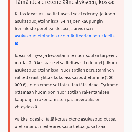
Tämä idea ei etene äänestykseen, koska:
Kiitos ideastasi! Valitettavasti se ei edennyt jatkoon
asukasbudjetoinnissa. Seinäjoen kaupungin
henkilöstö perehtyi ideaasi ja arvioi sen
asukasbudjetoinnin arviointikriteerien perusteella.
(Ulkoinen linkki)
Ideasi oli hyvä ja tiedostamme nuorisotilan tarpeen,
mutta tällä kertaa se ei valitettavasti edennyt jatkoon
asukasbudjetoinnissa. Nuorisotilan perustaminen
valitettavasti ylittää koko asukasbudjettimme (200
000 €), joten emme voi toteuttaa tätä ideaa. Pyrimme
ottamaan huomioon nuorisotilan rakentamisen
kaupungin rakentamisten ja saneerauksien
yhteydessä.
Vaikka ideasi ei tällä kertaa etene asukasbudjetissa,
olet antanut meille arvokasta tietoa, joka lisää