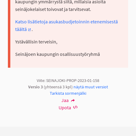
kaupungin ymmärrystä siitä, millaisia asioita
seinäjokelaiset toivovat ja tarvitsevat.
Katso lisätietoja asukasbudjetoinnin etenemisestä
täältä
.
(Ulkoinen linkki)
Ystävällisin terveisin,
Seinäjoen kaupungin osallisuustyöryhmä
Viite: SEINAJOKI-PROP-2023-01-158
Versio 3
(yhteensä 3 kpl)
näytä muut versiot
Tarkista sormenjälki
Jaa
Upota