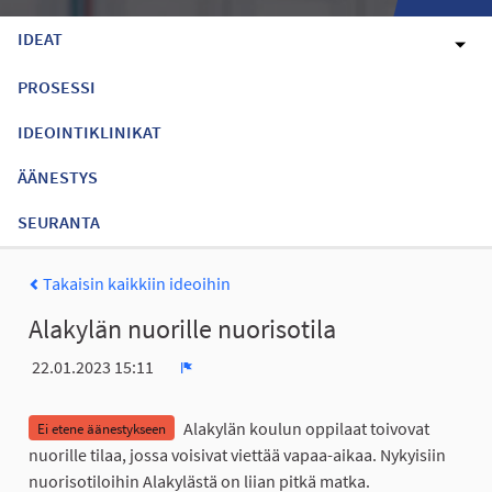
IDEAT
PROSESSI
IDEOINTIKLINIKAT
ÄÄNESTYS
SEURANTA
Takaisin kaikkiin ideoihin
Alakylän nuorille nuorisotila
22.01.2023 15:11
Ilmoita
Alakylän koulun oppilaat toivovat
Ei etene äänestykseen
nuorille tilaa, jossa voisivat viettää vapaa-aikaa. Nykyisiin
nuorisotiloihin Alakylästä on liian pitkä matka.