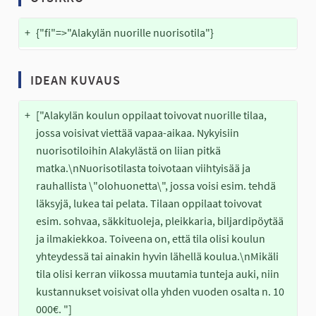
+
{"fi"=>"Alakylän nuorille nuorisotila"}
IDEAN KUVAUS
+
["Alakylän koulun oppilaat toivovat nuorille tilaa, 
jossa voisivat viettää vapaa-aikaa. Nykyisiin 
nuorisotiloihin Alakylästä on liian pitkä 
matka.\nNuorisotilasta toivotaan viihtyisää ja 
rauhallista \"olohuonetta\", jossa voisi esim. tehdä 
läksyjä, lukea tai pelata. Tilaan oppilaat toivovat 
esim. sohvaa, säkkituoleja, pleikkaria, biljardipöytää 
ja ilmakiekkoa. Toiveena on, että tila olisi koulun 
yhteydessä tai ainakin hyvin lähellä koulua.\nMikäli 
tila olisi kerran viikossa muutamia tunteja auki, niin 
kustannukset voisivat olla yhden vuoden osalta n. 10 
000€. "]