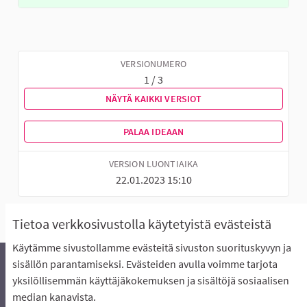
VERSIONUMERO
1 / 3
NÄYTÄ KAIKKI VERSIOT
PALAA IDEAAN
VERSION LUONTIAIKA
22.01.2023 15:10
Tietoa verkkosivustolla käytetyistä evästeistä
Käytämme sivustollamme evästeitä sivuston suorituskyvyn ja
sisällön parantamiseksi. Evästeiden avulla voimme tarjota
yksilöllisemmän käyttäjäkokemuksen ja sisältöjä sosiaalisen
Äänestyksen pikaohjeet
Usein kysytyt kysymykset
median kanavista.
Näin äänestät Asukasbudjetissa
Yhteystiedot