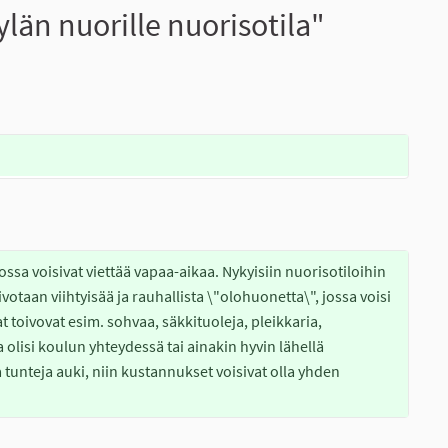
län nuorille nuorisotila"
ossa voisivat viettää vapaa-aikaa. Nykyisiin nuorisotiloihin 
votaan viihtyisää ja rauhallista \"olohuonetta\", jossa voisi 
t toivovat esim. sohvaa, säkkituoleja, pleikkaria, 
a olisi koulun yhteydessä tai ainakin hyvin lähellä 
 tunteja auki, niin kustannukset voisivat olla yhden 