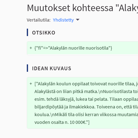
Muutokset kohteessa "Alaky
Vertailutila:
Yhdistetty
OTSIKKO
+
{"fi"=>"Alakylän nuorille nuorisotila"}
IDEAN KUVAUS
+
["Alakylän koulun oppilaat toivovat nuorille tilaa, j
Alakylästä on liian pitkä matka.\nNuorisotilasta toi
esim. tehdä läksyjä, lukea tai pelata. Tilaan oppilaa
biljardipöytää ja ilmakiekkoa. Toiveena on, että til
koulua.\nMikäli tila olisi kerran viikossa muutamia
vuoden osalta n. 10 000€."]