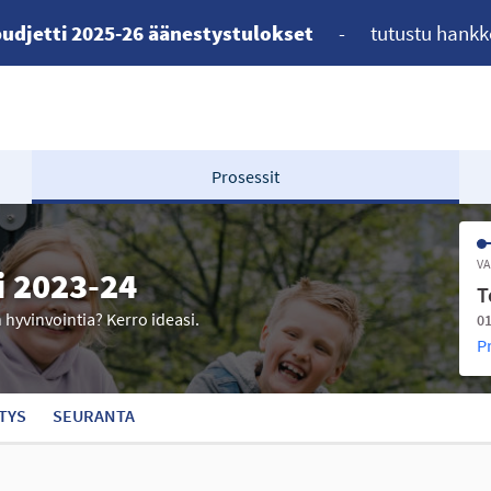
udjetti 2025-26 äänestystulokset
-
tutustu hankk
Prosessit
VA
i 2023-24
T
n hyvinvointia? Kerro ideasi.
01
P
TYS
SEURANTA