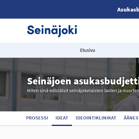
Asukasb
Etusivu
Seinäjoen asukasbudjett
Miten sinä edistäisit seinäjokelaisten lasten ja nuorte
PROSESSI
IDEAT
IDEOINTIKLINIKAT
ÄÄNES