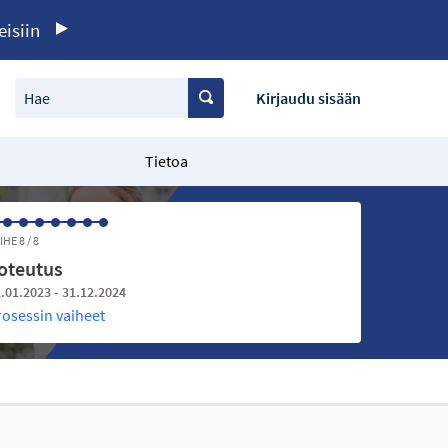
eisiin
Hae
Kirjaudu sisään
Tietoa
IHE 8 / 8
oteutus
.01.2023 - 31.12.2024
rosessin vaiheet