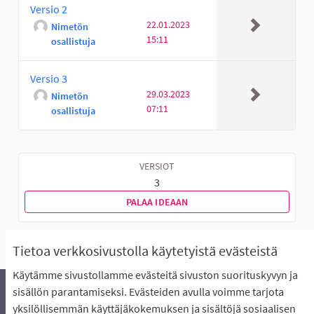
Versio 2
22.01.2023
Nimetön
15:11
osallistuja
Versio 3
29.03.2023
Nimetön
07:11
osallistuja
VERSIOT
3
PALAA IDEAAN
Tietoa verkkosivustolla käytetyistä evästeistä
Käytämme sivustollamme evästeitä sivuston suorituskyvyn ja
sisällön parantamiseksi. Evästeiden avulla voimme tarjota
yksilöllisemmän käyttäjäkokemuksen ja sisältöjä sosiaalisen
Äänestyksen pikaohjeet
Usein kysytyt kysymykset