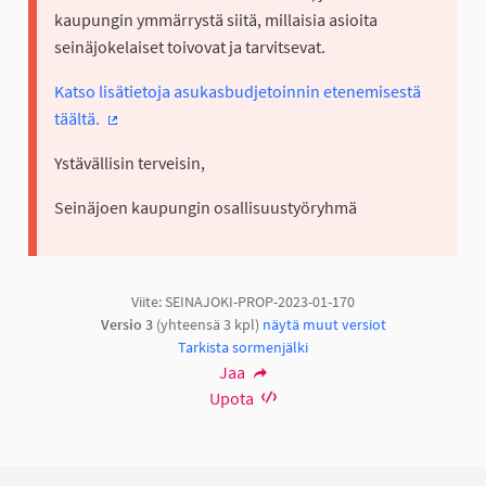
kaupungin ymmärrystä siitä, millaisia asioita
seinäjokelaiset toivovat ja tarvitsevat.
Katso lisätietoja asukasbudjetoinnin etenemisestä
täältä.
(Ulkoinen linkki)
Ystävällisin terveisin,
Seinäjoen kaupungin osallisuustyöryhmä
Viite: SEINAJOKI-PROP-2023-01-170
Versio 3
(yhteensä 3 kpl)
näytä muut versiot
Tarkista sormenjälki
Jaa
Upota