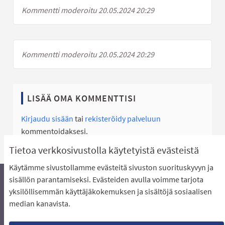
Kommentti moderoitu 20.05.2024 20:29
Kommentti moderoitu 20.05.2024 20:29
LISÄÄ OMA KOMMENTTISI
Kirjaudu sisään
tai
rekisteröidy palveluun
kommentoidaksesi.
Tietoa verkkosivustolla käytetyistä evästeistä
Käytämme sivustollamme evästeitä sivuston suorituskyvyn ja
sisällön parantamiseksi. Evästeiden avulla voimme tarjota
yksilöllisemmän käyttäjäkokemuksen ja sisältöjä sosiaalisen
Äänestyksen pikaohjeet
Usein kysytyt kysymykset
median kanavista.
Näin äänestät Asukasbudjetissa
Yhteystiedot
Aluerajaukset ja budjetin jakautuminen alueille