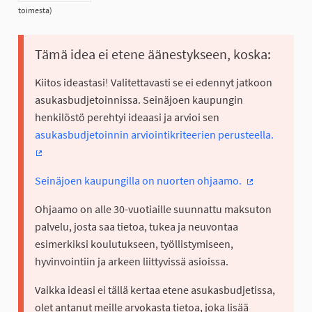
toimesta)
Tämä idea ei etene äänestykseen, koska:
Kiitos ideastasi! Valitettavasti se ei edennyt jatkoon
asukasbudjetoinnissa. Seinäjoen kaupungin
henkilöstö perehtyi ideaasi ja arvioi sen
asukasbudjetoinnin arviointikriteerien perusteella.
(Ulkoinen linkki)
Seinäjoen kaupungilla on nuorten ohjaamo.
(Ulkoinen link
Ohjaamo on alle 30-vuotiaille suunnattu maksuton
palvelu, josta saa tietoa, tukea ja neuvontaa
esimerkiksi koulutukseen, työllistymiseen,
hyvinvointiin ja arkeen liittyvissä asioissa.
Vaikka ideasi ei tällä kertaa etene asukasbudjetissa,
olet antanut meille arvokasta tietoa, joka lisää