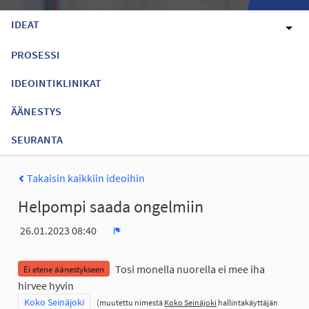
IDEAT
PROSESSI
IDEOINTIKLINIKAT
ÄÄNESTYS
SEURANTA
Takaisin kaikkiin ideoihin
Helpompi saada ongelmiin
26.01.2023 08:40
Ilmoita
Tosi monella nuorella ei mee iha
Ei etene äänestykseen
hirvee hyvin
Rajaa tulokset teeman mukaan: Koko Seinäjoki
Koko Seinäjoki
(muutettu nimestä
Koko Seinäjoki
hallintakäyttäjän