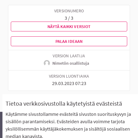
VERSIONUMERO
3 / 3
NÄYTÄ KAIKKI VERSIOT
PALAA IDEAAN
VERSION LAATIJA
Nimetön osallistuja
VERSION LUONTIAIKA
29.03.2023 07:23
Tietoa verkkosivustolla käytetyistä evästeistä
Käytämme sivustollamme evästeitä sivuston suorituskyvyn ja
sisällön parantamiseksi. Evästeiden avulla voimme tarjota
yksilöllisemmän käyttäjäkokemuksen ja sisältöjä sosiaalisen
Äänestyksen pikaohjeet
Usein kysytyt kysymykset
median kanavista.
Näin äänestät Asukasbudjetissa
Yhteystiedot