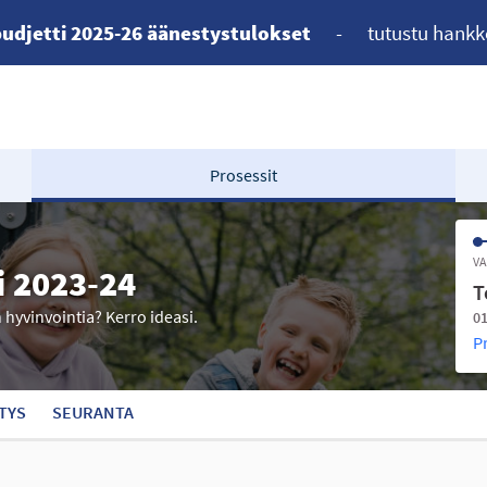
udjetti 2025-26 äänestystulokset
-
tutustu hankk
Prosessit
VA
i 2023-24
T
n hyvinvointia? Kerro ideasi.
01
P
TYS
SEURANTA