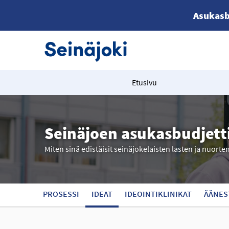
Asukasb
Etusivu
Seinäjoen asukasbudjett
Miten sinä edistäisit seinäjokelaisten lasten ja nuorte
PROSESSI
IDEAT
IDEOINTIKLINIKAT
ÄÄNES