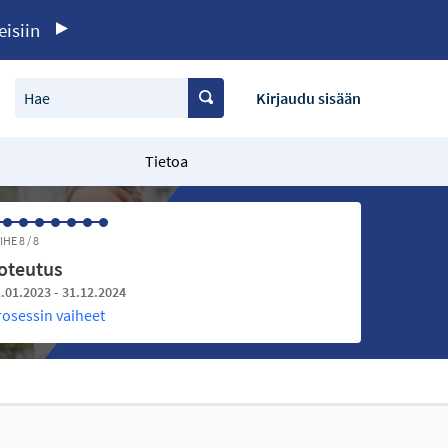
eisiin
Hae
Kirjaudu sisään
Tietoa
IHE 8 / 8
oteutus
.01.2023 - 31.12.2024
rosessin vaiheet