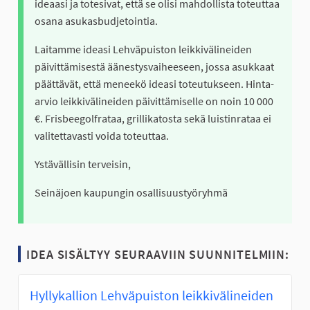
ideaasi ja totesivat, että se olisi mahdollista toteuttaa
osana asukasbudjetointia.
Laitamme ideasi Lehväpuiston leikkivälineiden
päivittämisestä äänestysvaiheeseen, jossa asukkaat
päättävät, että meneekö ideasi toteutukseen. Hinta-
arvio leikkivälineiden päivittämiselle on noin 10 000
€. Frisbeegolfrataa, grillikatosta sekä luistinrataa ei
valitettavasti voida toteuttaa.
Ystävällisin terveisin,
Seinäjoen kaupungin osallisuustyöryhmä
IDEA SISÄLTYY SEURAAVIIN SUUNNITELMIIN:
Hyllykallion Lehväpuiston leikkivälineiden