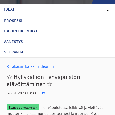
IDEAT
PROSESSI
IDEOINTIKLINIKAT
ÄÄNESTYS
SEURANTA
Takaisin kaikkiin ideoihin
☆ Hyllykallion Lehväpuiston
elävöittäminen ☆
26.01.2023 13:39
Ilmoita
Lehväpuistossa leikkivät ja viettävät
Etenee äänestykseen
muutenkin aikaa monet lapsiperheet ja nuoriso. Myös