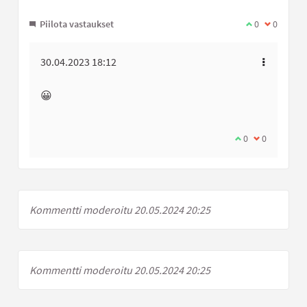
Piilota vastaukset
Olen samaa mi
0
Olen eri 
0
30.04.2023 18:12
😀
Olen samaa miel
0
Olen eri mie
0
Kommentti moderoitu 20.05.2024 20:25
Kommentti moderoitu 20.05.2024 20:25