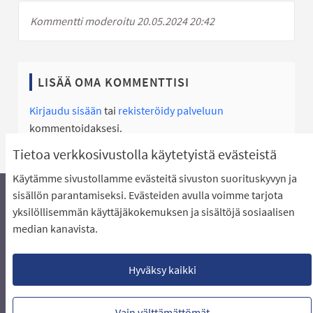
Kommentti moderoitu 20.05.2024 20:42
LISÄÄ OMA KOMMENTTISI
Kirjaudu sisään
tai
rekisteröidy palveluun
kommentoidaksesi.
Tietoa verkkosivustolla käytetyistä evästeistä
Käytämme sivustollamme evästeitä sivuston suorituskyvyn ja
sisällön parantamiseksi. Evästeiden avulla voimme tarjota
yksilöllisemmän käyttäjäkokemuksen ja sisältöjä sosiaalisen
Äänestyksen pikaohjeet
Usein kysytyt kysymykset
median kanavista.
Näin äänestät Asukasbudjetissa
Yhteystiedot
Aluerajaukset ja budjetin jakautuminen alueille
Käyttöehdot asukkaille
Lataa avoimet datatiedostot
Hyväksy kaikki
Evästeasetukset
Vain välttämättömät