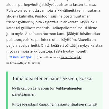
alueen perhepvhoitajat käyvät puistossa lasten kanssa.
Puisto on iso, mutta vanhoja leikkivälineitä vain muutama
yhdellä kulmalla. Puistoon saisi helposti muutaman
frisbeegolfkorin, joita käytettäisiin ahkerasti. Myös joku
katos tai grillikota mahtuisi. Jalkapallomaalit olisi hieno
juttu myös. Aikoinaan Nurmon kunta jäädytti luistinradan
puistoon, voisiko perinteen ottaa käyttöön. Alueella on
paljon lapsiperheitä. On tärkeää elävöittää ja nykyaikaistaa
myös vanhoja leikkipuistoja. Tästä hyötyy monet!
Rajaa tulokset teeman mukaan: Itäinen Seinäjoki
Itäinen Seinäjoki
(muutettu nimestä
Itäinen Seinäjoki
hallintakäyttäjän toimesta)
Tämä idea etenee äänestykseen, koska:
Hyllykallion Lehväpuiston leikkivälineiden
päivittäminen
Kiitos ideastasi! Kaupungin asiantuntijat perehtyivät