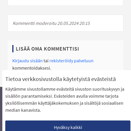
Kommentti moderoitu 20.05.2024 20:15
LISÄÄ OMA KOMMENTTISI
Kirjaudu sisään
tai
rekisteröidy palveluun
kommentoidaksesi.
Tietoa verkkosivustolla käytetyistä evästeistä
Käytämme sivustollamme evästeitä sivuston suorituskyvyn ja
sisällön parantamiseksi. Evästeiden avulla voimme tarjota
yksilöllisemmän käyttäjäkokemuksen ja sisältöjä sosiaalisen
Äänestyksen pikaohjeet
Usein kysytyt kysymykset
median kanavista.
Näin äänestät Asukasbudjetissa
Yhteystiedot
Aluerajaukset ja budjetin jakautuminen alueille
Käyttöehdot asukkaille
Lataa avoimet datatiedostot
Hyväksy kaikki