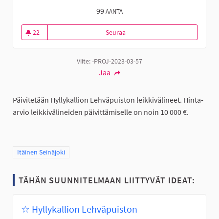
99
ÄÄNTÄ
22
Seuraa
Hyllykallion Lehväpuiston leikk
22 seuraajaa
Viite: -PROJ-2023-03-57
Jaa
Päivitetään Hyllykallion Lehväpuiston leikkivälineet. Hinta-
arvio leikkivälineiden päivittämiselle on noin 10 000 €.
Rajaa tulokset teeman mukaan: Itäinen Seinäjoki
Itäinen Seinäjoki
TÄHÄN SUUNNITELMAAN LIITTYVÄT IDEAT:
☆ Hyllykallion Lehväpuiston