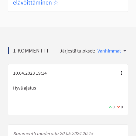
elävöittäminen ☆
1 KOMMENTTI
Järjestä tulokset:
Vanhimmat
10.04.2023 19:14
Hyvä ajatus
Olen samaa mi
0
Olen eri 
0
Kommentti moderoitu 20.05.2024 20:15