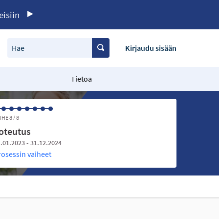
eisiin
Hae
Kirjaudu sisään
Tietoa
IHE 8 / 8
oteutus
.01.2023 - 31.12.2024
rosessin vaiheet