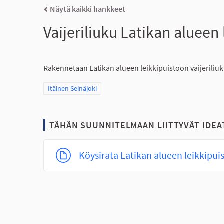
Näytä kaikki hankkeet
Vaijeriliuku Latikan alueen
Rakennetaan Latikan alueen leikkipuistoon vaijeriliuk
Rajaa tulokset teeman mukaan: Itäinen Seinäjoki
Itäinen Seinäjoki
TÄHÄN SUUNNITELMAAN LIITTYVÄT IDEA
Köysirata Latikan alueen leikkipui