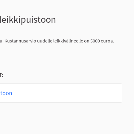
 leikkipuistoon
u. Kustannusarvio uudelle leikkivälineelle on 5000 euroa.
T:
stoon