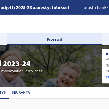
udjetti 2025-26 äänestystulokset
-
tutustu hankk
Prosessit
VA
i 2023-24
T
n hyvinvointia? Kerro ideasi.
01
P
TYS
SEURANTA