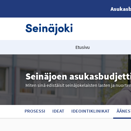
Asukasb
Etusivu
Seinäjoen asukasbudjett
Miten sinä edistäisit seinäjokelaisten lasten ja nuorte
PROSESSI
IDEAT
IDEOINTIKLINIKAT
ÄÄNES