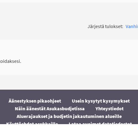
Järjestä tulokset:
Vanh
idaksesi.
Äänestyksen pikaohjeet
Usein kysytyt kysymykset
Näin äänestät Asukasbudjetissa
Yhteystiedot
Aluerajaukset ja budjetin jakautuminen alueille
Käyttöehdot asukkaille
Lataa avoimet datatiedostot
Evästeasetukset