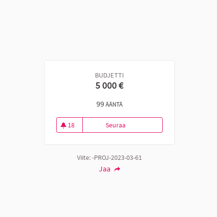
BUDJETTI
5 000 €
99
ÄÄNTÄ
18
Seuraa
Vaijeriliuku Latikan alueen leik
18 seuraajaa
Viite: -PROJ-2023-03-61
Jaa