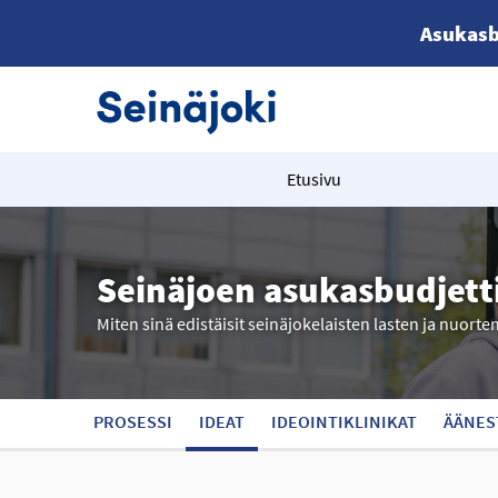
Asukasb
Etusivu
Seinäjoen asukasbudjett
Miten sinä edistäisit seinäjokelaisten lasten ja nuorte
PROSESSI
IDEAT
IDEOINTIKLINIKAT
ÄÄNES