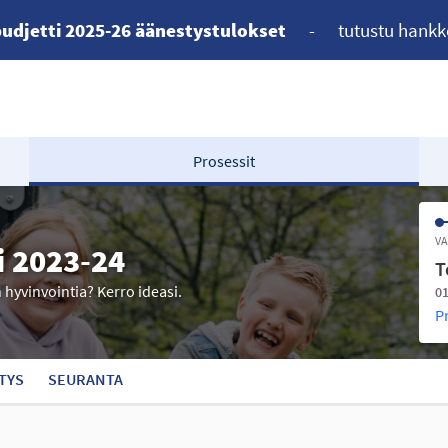
udjetti 2025-26 äänestystulokset
-
tutustu hankk
Prosessit
VA
i 2023-24
T
n hyvinvointia? Kerro ideasi.
01
P
TYS
SEURANTA