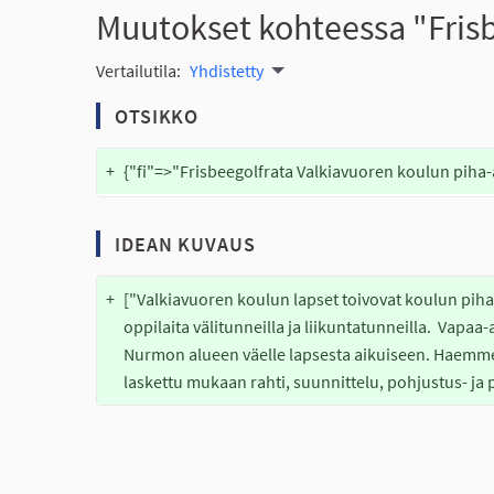
Muutokset kohteessa "Frisb
Vertailutila:
Yhdistetty
OTSIKKO
+
{"fi"=>"Frisbeegolfrata Valkiavuoren koulun piha-
IDEAN KUVAUS
+
["Valkiavuoren koulun lapset toivovat koulun piha-a
oppilaita välitunneilla ja liikuntatunneilla.  Vapaa
Nurmon alueen väelle lapsesta aikuiseen. Haemme s
laskettu mukaan rahti, suunnittelu, pohjustus- ja p