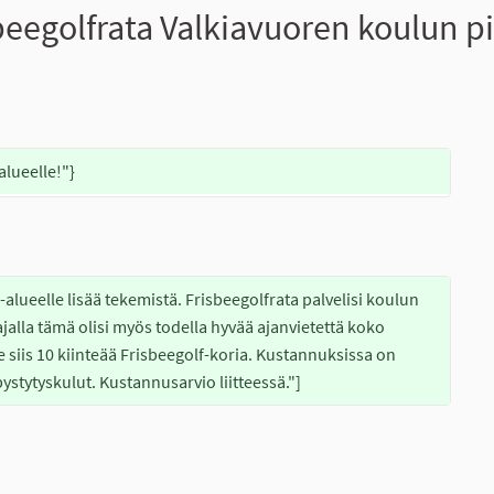
eegolfrata Valkiavuoren koulun pi
alueelle!"}
lueelle lisää tekemistä. Frisbeegolfrata palvelisi koulun 
-ajalla tämä olisi myös todella hyvää ajanvietettä koko 
iis 10 kiinteää Frisbeegolf-koria. Kustannuksissa on 
ystytyskulut. Kustannusarvio liitteessä."]