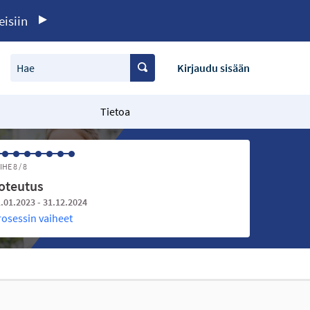
eisiin
Hae
Kirjaudu sisään
Tietoa
IHE 8 / 8
oteutus
.01.2023 - 31.12.2024
rosessin vaiheet