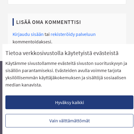
LISÄÄ OMA KOMMENTTISI
Kirjaudu sisään
tai
rekisteröidy palveluun
kommentoidaksesi.
Tietoa verkkosivustolla käytetyistä evästeistä
Käytämme sivustollamme evästeitä sivuston suorituskyvyn ja
sisällön parantamiseksi. Evästeiden avulla voimme tarjota
yksilöllisemmän käyttäjäkokemuksen ja sisältöjä sosiaalisen
Äänestyksen pikaohjeet
Usein kysytyt kysymykset
median kanavista.
Näin äänestät Asukasbudjetissa
Yhteystiedot
Aluerajaukset ja budjetin jakautuminen alueille
Käyttöehdot asukkaille
Lataa avoimet datatiedostot
Hyväksy kaikki
Evästeasetukset
Vain välttämättömät
Verkkosivusto luotu
vapaan ohjelmiston
(Ulkoin