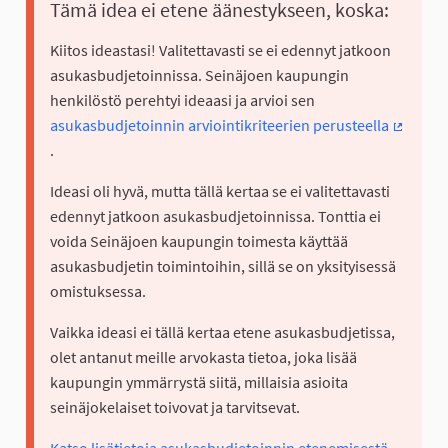
Tämä idea ei etene äänestykseen, koska:
Kiitos ideastasi! Valitettavasti se ei edennyt jatkoon
asukasbudjetoinnissa. Seinäjoen kaupungin
henkilöstö perehtyi ideaasi ja arvioi sen
asukasbudjetoinnin arviointikriteerien perusteella
(Ulkoine
.
Ideasi oli hyvä, mutta tällä kertaa se ei valitettavasti
edennyt jatkoon asukasbudjetoinnissa. Tonttia ei
voida Seinäjoen kaupungin toimesta käyttää
asukasbudjetin toimintoihin, sillä se on yksityisessä
omistuksessa.
Vaikka ideasi ei tällä kertaa etene asukasbudjetissa,
olet antanut meille arvokasta tietoa, joka lisää
kaupungin ymmärrystä siitä, millaisia asioita
seinäjokelaiset toivovat ja tarvitsevat.