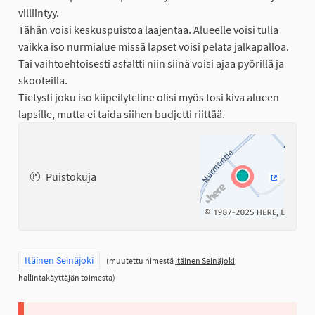
villiintyy.
Tähän voisi keskuspuistoa laajentaa. Alueelle voisi tulla
vaikka iso nurmialue missä lapset voisi pelata jalkapalloa.
Tai vaihtoehtoisesti asfaltti niin siinä voisi ajaa pyörillä ja
skooteilla.
Tietysti joku iso kiipeilyteline olisi myös tosi kiva alueen
lapsille, mutta ei taida siihen budjetti riittää.
Puistokuja
(Ulkoinen
Rajaa tulokset teeman mukaan: Itäinen Seinäjoki
Itäinen Seinäjoki
(muutettu nimestä
Itäinen Seinäjoki
hallintakäyttäjän toimesta)