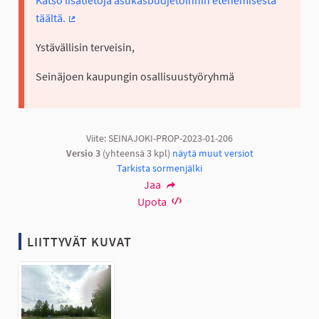
Katso lisätietoja asukasbudjetoinnin etenemisestä
täältä.
(Ulkoinen linkki)
Ystävällisin terveisin,
Seinäjoen kaupungin osallisuustyöryhmä
Viite: SEINAJOKI-PROP-2023-01-206
Versio 3
(yhteensä 3 kpl)
näytä muut versiot
Tarkista sormenjälki
Jaa
Upota
LIITTYVÄT KUVAT