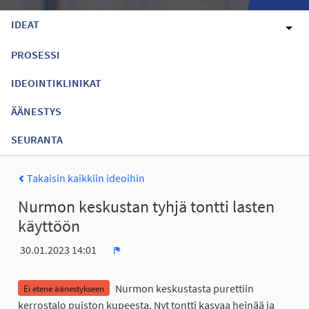
IDEAT
PROSESSI
IDEOINTIKLINIKAT
ÄÄNESTYS
SEURANTA
Takaisin kaikkiin ideoihin
Nurmon keskustan tyhjä tontti lasten
käyttöön
30.01.2023 14:01
Ilmoita
Nurmon keskustasta purettiin
Ei etene äänestykseen
kerrostalo puiston kupeesta. Nyt tontti kasvaa heinää ja