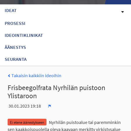
IDEAT
PROSESSI
IDEOINTIKLINIKAT
ÄÄNESTYS
SEURANTA
Takaisin kaikkiin ideoihin
Frisbeegolfrata Nyrhilän puistoon
Ylistaroon
30.01.2023 19:18
Ilmoita
Nyrhilän puistoalue tai paremminkin
Ei etene äänestykseen
sen kaakkoispuolella oleva kaavaan merkitty virkistysalue