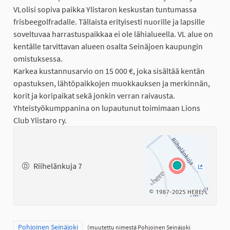
VLolisi sopiva paikka Ylistaron keskustan tuntumassa
frisbeegolfradalle. Tällaista erityisesti nuorille ja lapsille
soveltuvaa harrastuspaikkaa ei ole lähialueella. VL alue on
kentälle tarvittavan alueen osalta Seinäjoen kaupungin
omistuksessa.
Karkea kustannusarvio on 15 000 €, joka sisältää kentän
opastuksen, lähtöpaikkojen muokkauksen ja merkinnän,
korit ja koripaikat sekä jonkin verran raivausta.
Yhteistyökumppanina on lupautunut toimimaan Lions
Club Ylistaro ry.
Riihelänkuja 7
(Ulkoinen
Rajaa tulokset teeman mukaan: Pohjoinen Seinäjoki
Pohjoinen Seinäjoki
(muutettu nimestä
Pohjoinen Seinäjoki