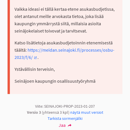
(Ulkoinen 
Vaikka ideasi ei tällä kertaa etene asukasbudjetissa,
olet antanut meille arvokasta tietoa, joka lisää
kaupungin ymmärrystä siitä, millaisia asioita
seinäjokelaiset toivovat ja tarvitsevat.
Katso lisätietoja asukasbudjetoinnin etenemisestä
täältä:
https://meidan.seinajoki.fi/processes/osbu-
2023/f/6/
.
(Ulkoinen linkki)
Ystävällisin terveisin,
Seinäjoen kaupungin osallisuustyöryhmä
Viite: SEINAJOKI-PROP-2023-01-207
Versio 3
(yhteensä 3 kpl)
näytä muut versiot
Tarkista sormenjälki
Jaa