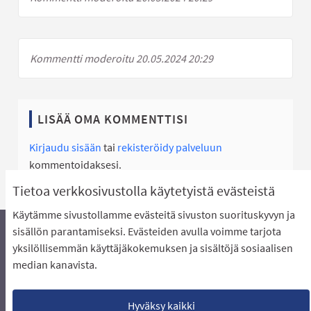
Kommentti moderoitu 20.05.2024 20:29
LISÄÄ OMA KOMMENTTISI
Kirjaudu sisään
tai
rekisteröidy palveluun
kommentoidaksesi.
Tietoa verkkosivustolla käytetyistä evästeistä
Käytämme sivustollamme evästeitä sivuston suorituskyvyn ja
sisällön parantamiseksi. Evästeiden avulla voimme tarjota
yksilöllisemmän käyttäjäkokemuksen ja sisältöjä sosiaalisen
Äänestyksen pikaohjeet
Usein kysytyt kysymykset
median kanavista.
Näin äänestät Asukasbudjetissa
Yhteystiedot
Aluerajaukset ja budjetin jakautuminen alueille
Käyttöehdot asukkaille
Lataa avoimet datatiedostot
Hyväksy kaikki