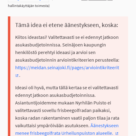
hallintakäyttäjän toimesta)
Tämä idea ei etene äänestykseen, koska:
Kiitos ideastasi! Valitettavasti se ei edennyt jatkoon
asukasbudjetoinnissa. Seinäjoen kaupungin
henkilöstö perehtyi ideaasi ja arvioi sen
asukasbudjetoinnin arviointikriteerien perusteella:
https://meidan.seinajoki.fi/pages/arviointikriteerit
.
(Ulkoinen linkki)
Ideasi oli hyvä, mutta tällä kertaa se ei valitettavasti
edennyt jatkoon asukasbudjetoinnissa.
Asiantuntijoidemme mukaan Nyrhilän Puisto ei
valitettavasti sovellu frisbeegolfradan paikaksi,
koska radan rakentaminen vaatii paljon tilaa ja rata
vaikuttaisi ympäröivään asutukseen.
Äänestykseen
menee frisbeegolfrata Urheilunpuiston alueelle.