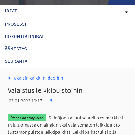
IDEAT
PROSESSI
IDEOINTIKLINIKAT
ÄÄNESTYS
SEURANTA
Takaisin kaikkiin ideoihin
Valaistus leikkipuistoihin
03.01.2023 19:17
Ilmoita
Seinäjoen asuntoalueilla esimerkiksi
Etenee äänestykseen
Pajuluomassa on ainakin yksi valaisematon leikkipuisto
(Satamonpuiston leikkipaikka). Leikkipaikat tulisi olla