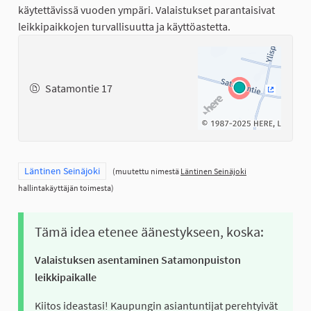
käytettävissä vuoden ympäri. Valaistukset parantaisivat
leikkipaikkojen turvallisuutta ja käyttöastetta.
Satamontie 17
(Ulkoinen
Rajaa tulokset teeman mukaan: Läntinen Seinäjoki
Läntinen Seinäjoki
(muutettu nimestä
Läntinen Seinäjoki
hallintakäyttäjän toimesta)
Tämä idea etenee äänestykseen, koska:
Valaistuksen asentaminen Satamonpuiston
leikkipaikalle
Kiitos ideastasi! Kaupungin asiantuntijat perehtyivät