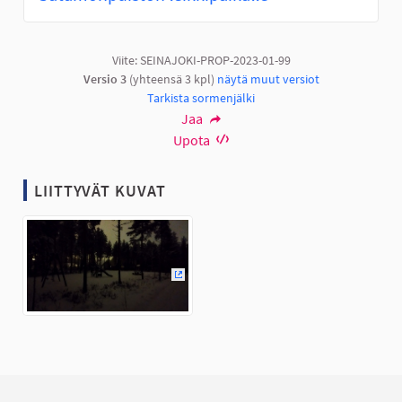
Viite: SEINAJOKI-PROP-2023-01-99
Versio 3
(yhteensä 3 kpl)
näytä muut versiot
Tarkista sormenjälki
Jaa
Upota
LIITTYVÄT KUVAT
(Ulkoinen linkki)