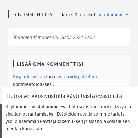
0 KOMMENTTIA
Järjestä tulokset:
Vanhimmat
Kommentti moderoitu 20.05.2024 20:22
LISÄÄ OMA KOMMENTTISI
Kirjaudu sisään
tai
rekisteröidy palveluun
kommentoidaksesi.
Tietoa verkkosivustolla käytetyistä evästeistä
Käytämme sivustollamme evästeitä sivuston suorituskyvyn ja
sisällön parantamiseksi. Evästeiden avulla voimme tarjota
yksilöllisemmän käyttäjäkokemuksen ja sisältöjä sosiaalisen
Äänestyksen pikaohjeet
Usein kysytyt kysymykset
median kanavista.
Näin äänestät Asukasbudjetissa
Yhteystiedot
Aluerajaukset ja budjetin jakautuminen alueille