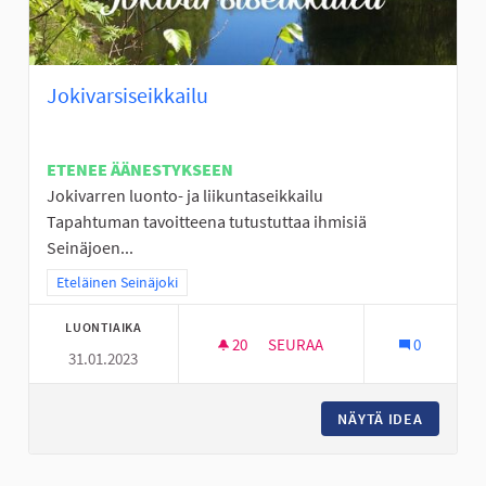
Jokivarsiseikkailu
ETENEE ÄÄNESTYKSEEN
Jokivarren luonto- ja liikuntaseikkailu
Tapahtuman tavoitteena tutustuttaa ihmisiä
Seinäjoen...
Rajaa tulokset teeman mukaan: Eteläinen Seinäjoki
Eteläinen Seinäjoki
LUONTIAIKA
20
20 SEURAAJAA
SEURAA
0
31.01.2023
JOKIVARSISEIKKAILU
NÄYTÄ IDEA
JOKIVAR