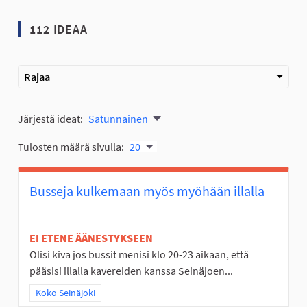
112 IDEAA
Rajaa
Järjestä ideat:
Satunnainen
Tulosten määrä sivulla:
20
Busseja kulkemaan myös myöhään illalla
EI ETENE ÄÄNESTYKSEEN
Olisi kiva jos bussit menisi klo 20-23 aikaan, että
pääsisi illalla kavereiden kanssa Seinäjoen...
Rajaa tulokset teeman mukaan: Koko Seinäjoki
Koko Seinäjoki