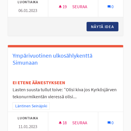
LUONTIAIKA
19
19 SEURAAJAA
SEURAA
0
06.01.2023
ULKOVALVONTAA PAJULUOMAN
NÄYTÄ IDEA
ULKOVA
Ympärivuotinen ulkosählykenttä
Simunaan
EI ETENE ÄÄNESTYKSEEN
Lasten suusta tullut toive: ”Olisi kiva jos Kyrkösjärven
tekonurmikentän vieressä olisi...
Rajaa tulokset teeman mukaan: Läntinen Seinäjoki
Läntinen Seinäjoki
LUONTIAIKA
18
18 SEURAAJAA
SEURAA
0
11.01.2023
YMPÄRIVUOTINEN ULKOSÄHLY