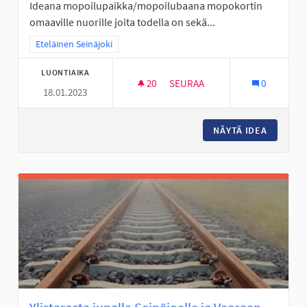
Ideana mopoilupaikka/mopoilubaana mopokortin
omaaville nuorille joita todella on sekä...
Rajaa tulokset teeman mukaan: Eteläinen Seinäjoki
Eteläinen Seinäjoki
LUONTIAIKA
20
20 SEURAAJAA
SEURAA
0
18.01.2023
PERÄSEINÄJOELLE NUORISOL
NÄYTÄ IDEA
PERÄSEI