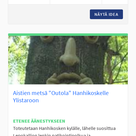
NÄYTÄ IDEA
ALAKYLÄ
Aistien metsä "Outola" Hanhikoskelle
Ylistaroon
ETENEE ÄÄNESTYKSEEN
Toteutetaan Hanhikosken kylälle, lähelle suosittua
Lepokallion lenkin patikointipolkua ja...