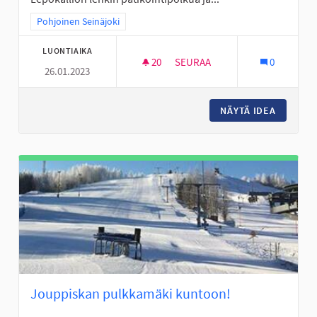
Rajaa tulokset teeman mukaan: Pohjoinen Seinäjoki
Pohjoinen Seinäjoki
LUONTIAIKA
20
20 SEURAAJAA
SEURAA
0
26.01.2023
AISTIEN METSÄ "OUTOLA" HAN
NÄYTÄ IDEA
AISTIEN
Jouppiskan pulkkamäki kuntoon!