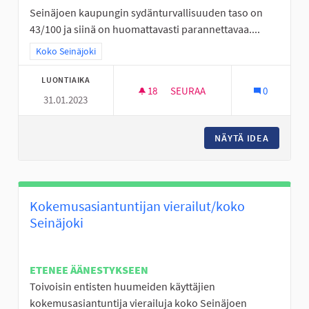
Seinäjoen kaupungin sydänturvallisuuden taso on
43/100 ja siinä on huomattavasti parannettavaa....
Rajaa tulokset teeman mukaan: Koko Seinäjoki
Koko Seinäjoki
LUONTIAIKA
18
18 SEURAAJAA
SEURAA
0
31.01.2023
DEFIBRILLAATTOREITA ASUNTO
NÄYTÄ IDEA
DEFIBRI
Kokemusasiantuntijan vierailut/koko
Seinäjoki
ETENEE ÄÄNESTYKSEEN
Toivoisin entisten huumeiden käyttäjien
kokemusasiantuntija vierailuja koko Seinäjoen