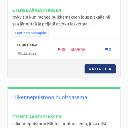
ETENEE ÄÄNESTYKSEEN
Nykyisin kun menee pulkkamäkeen jouppiskalla nii
saa jännittää ja peljätä et joku laskettaa...
Rajaa tulokset teeman mukaan: Läntinen Seinäjoki
Läntinen Seinäjoki
LUONTIAIKA
19
19 SEURAAJAA
SEURAA
0
05.12.2022
JOUPPISKAN PULKKAMÄKI KU
NÄYTÄ IDEA
JOUPPIS
Liikennepuistoon huoltoasema
ETENEE ÄÄNESTYKSEEN
Liikennepuistoon Kiinteä huoltoasema, joka olisi