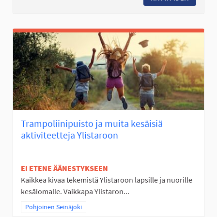
Trampoliinipuisto ja muita kesäisiä
aktiviteetteja Ylistaroon
EI ETENE ÄÄNESTYKSEEN
Kaikkea kivaa tekemistä Ylistaroon lapsille ja nuorille
kesälomalle. Vaikkapa Ylistaron...
Rajaa tulokset teeman mukaan: Pohjoinen Seinäjoki
Pohjoinen Seinäjoki