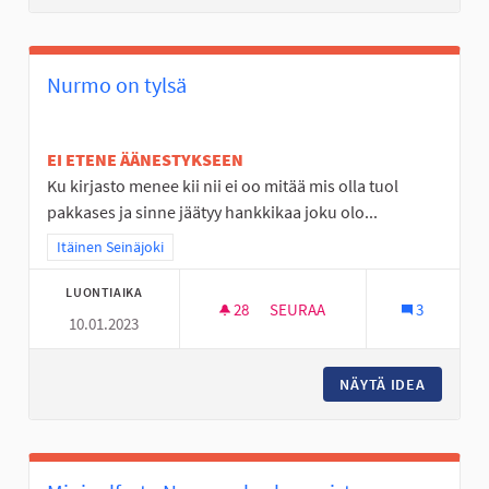
Nurmo on tylsä
EI ETENE ÄÄNESTYKSEEN
Ku kirjasto menee kii nii ei oo mitää mis olla tuol
pakkases ja sinne jäätyy hankkikaa joku olo...
Rajaa tulokset teeman mukaan: Itäinen Seinäjoki
Itäinen Seinäjoki
LUONTIAIKA
28
28 SEURAAJAA
SEURAA
3
10.01.2023
NURMO ON TYLSÄ
NÄYTÄ IDEA
NURMO 