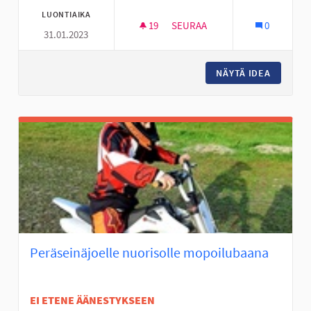
LUONTIAIKA
19
19 SEURAAJAA
SEURAA
0
31.01.2023
TRAMPOLIINIPUISTO JA MUITA 
NÄYTÄ IDEA
TRAMPOL
Peräseinäjoelle nuorisolle mopoilubaana
EI ETENE ÄÄNESTYKSEEN