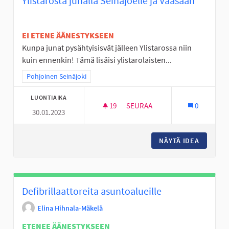
Ylistarosta junalla Seinäjoelle ja Vaasaan
EI ETENE ÄÄNESTYKSEEN
Kunpa junat pysähtyisisvät jälleen Ylistarossa niin
kuin ennenkin! Tämä lisäisi ylistarolaisten...
Rajaa tulokset teeman mukaan: Pohjoinen Seinäjoki
Pohjoinen Seinäjoki
LUONTIAIKA
19
19 SEURAAJAA
SEURAA
0
30.01.2023
YLISTAROSTA JUNALLA SEINÄJ
NÄYTÄ IDEA
YLISTAR
Defibrillaattoreita asuntoalueille
Elina Hihnala-Mäkelä
ETENEE ÄÄNESTYKSEEN