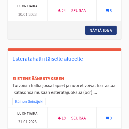
LUONTIAIKA
24
24 SEURAAJAA
SEURAA
5
10.01.2023
BUSSEJA KULKEMAAN MYÖS MY
NÄYTÄ IDEA
BUSSEJA
Esteratahalli itäiselle alueelle
EI ETENE ÄÄNESTYKSEEN
Toivoisin hallia jossa lapset ja nuoret voivat harrastaa
ikätasonsa mukaan esteratajuoksua (ocr),...
Rajaa tulokset teeman mukaan: Itäinen Seinäjoki
Itäinen Seinäjoki
LUONTIAIKA
18
18 SEURAAJAA
SEURAA
0
31.01.2023
ESTERATAHALLI ITÄISELLE ALU