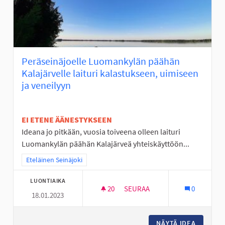
Peräseinäjoelle Luomankylän päähän
Kalajärvelle laituri kalastukseen, uimiseen
ja veneilyyn
EI ETENE ÄÄNESTYKSEEN
Ideana jo pitkään, vuosia toiveena olleen laituri
Luomankylän päähän Kalajärveä yhteiskäyttöön...
Rajaa tulokset teeman mukaan: Eteläinen Seinäjoki
Eteläinen Seinäjoki
LUONTIAIKA
20
20 SEURAAJAA
SEURAA
0
18.01.2023
PERÄSEINÄJOELLE LUOMANKYLÄ
NÄYTÄ IDEA
PERÄSEI