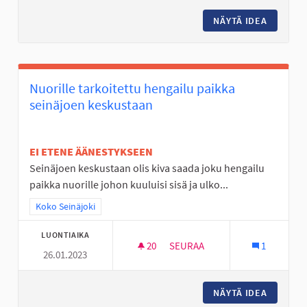
NÄYTÄ IDEA
ESTERAT
Nuorille tarkoitettu hengailu paikka
seinäjoen keskustaan
EI ETENE ÄÄNESTYKSEEN
Seinäjoen keskustaan olis kiva saada joku hengailu
paikka nuorille johon kuuluisi sisä ja ulko...
Rajaa tulokset teeman mukaan: Koko Seinäjoki
Koko Seinäjoki
LUONTIAIKA
20
20 SEURAAJAA
SEURAA
1
26.01.2023
NUORILLE TARKOITETTU HENG
NÄYTÄ IDEA
NUORILL