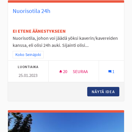
Nuorisotila 24h
EI ETENE ÄÄNESTYKSEEN
Nuorisotila, johon voi jäädä yöksi kaverin/kavereiden
kanssa, eli olisi 24h auki. Sijainti olisi...
Rajaa tulokset teeman mukaan: Koko Seinäjoki
Koko Seinäjoki
LUONTIAIKA
20
20 SEURAAJAA
SEURAA
1
25.01.2023
NUORISOTILA 24H
NÄYTÄ IDEA
NUORISO