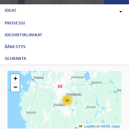
IDEAT
PROSESSI
IDEOINTIKLINIKAT
ÄÄNESTYS
SEURANTA
Seuraavassa elementissä on kartta, joka esittää tämän sivun tiet
+
−
56
Leaflet
|
©
HERE maps