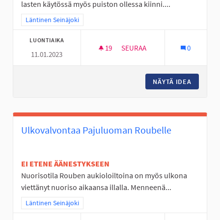
lasten käytössä myös puiston ollessa kiinni....
Rajaa tulokset teeman mukaan: Läntinen Seinäjoki
Läntinen Seinäjoki
LUONTIAIKA
19
19 SEURAAJAA
SEURAA
0
11.01.2023
LIIKENNEPUISTOON HUOLTOA
NÄYTÄ IDEA
LIIKEN
Ulkovalvontaa Pajuluoman Roubelle
EI ETENE ÄÄNESTYKSEEN
Nuorisotila Rouben aukioloiltoina on myös ulkona
viettänyt nuoriso aikaansa illalla. Menneenä...
Rajaa tulokset teeman mukaan: Läntinen Seinäjoki
Läntinen Seinäjoki