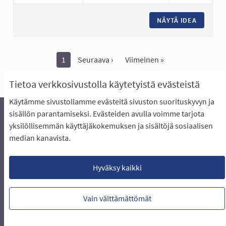
NÄYTÄ IDEA
YMPÄRI
1
Seuraava ›
Viimeinen »
Näytä kaikki peruutetut ideat
Tietoa verkkosivustolla käytetyistä evästeistä
Käytämme sivustollamme evästeitä sivuston suorituskyvyn ja
sisällön parantamiseksi. Evästeiden avulla voimme tarjota
yksilöllisemmän käyttäjäkokemuksen ja sisältöjä sosiaalisen
Äänestyksen pikaohjeet
Usein kysytyt kysymykset
median kanavista.
Näin äänestät Asukasbudjetissa
Yhteystiedot
Aluerajaukset ja budjetin jakautuminen alueille
Käyttöehdot asukkaille
Lataa avoimet datatiedostot
Hyväksy kaikki
Evästeasetukset
Vain välttämättömät
Verkkosivusto luotu
vapaan ohjelmiston
(Ulkoin