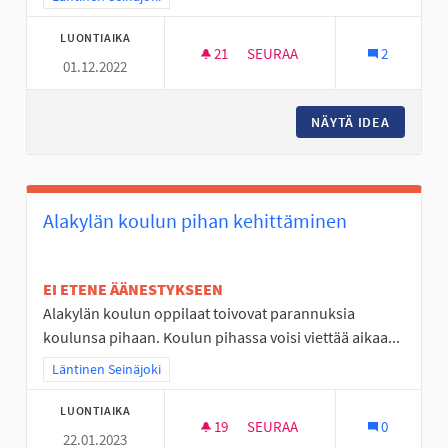
LUONTIAIKA
21
21 SEURAAJAA
SEURAA
2
01.12.2022
NUORISOTILA LÄNTISELLE ALUE
NÄYTÄ IDEA
NUORISO
Alakylän koulun pihan kehittäminen
EI ETENE ÄÄNESTYKSEEN
Alakylän koulun oppilaat toivovat parannuksia
koulunsa pihaan. Koulun pihassa voisi viettää aikaa...
Rajaa tulokset teeman mukaan: Läntinen Seinäjoki
Läntinen Seinäjoki
LUONTIAIKA
19
19 SEURAAJAA
SEURAA
0
22.01.2023
ALAKYLÄN KOULUN PIHAN KEH