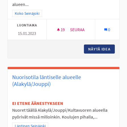
alueen...
Rajaa tulokset teeman mukaan: Koko Seinäjoki
Koko Seinäjoki
LUONTIAIKA
19
19 SEURAAJAA
SEURAA
0
15.01.2023
KOKEMUSASIANTUNTIJAN VIER
NÄYTÄ IDEA
KOKEMUS
Nuorisotila läntiselle alueelle
(Alakylä/Jouppi)
EI ETENE ÄÄNESTYKSEEN
Nuoret täällä Alakylä/Jouppi/Kultavuoren alueella
pyörivät missä milloinkin. Koulujen pihalla,...
Rajaa tulokset teeman mukaan: Läntinen Seinäjoki
Läntinen Seinäjoki