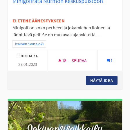
Minigolfrata Nurmon keskuspuistoon
EI ETENE ÄÄNESTYKSEEN
Minigolf on koko perheen ja jokamiehen iloinen ja
jännittävä peli. Se on mukavaa ajanvietettä, ...
Rajaa tulokset teeman mukaan: Itäinen Seinäjoki
Itäinen Seinäjoki
LUONTIAIKA
18
18 SEURAAJAA
SEURAA
1
27.01.2023
MINIGOLFRATA NURMON KESK
NÄYTÄ IDEA
MINIGO