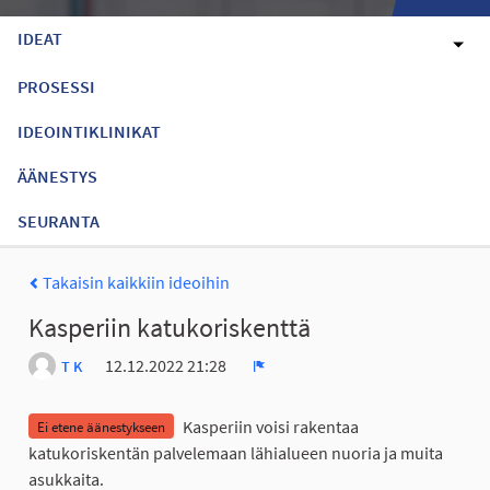
IDEAT
PROSESSI
IDEOINTIKLINIKAT
ÄÄNESTYS
SEURANTA
Takaisin kaikkiin ideoihin
Kasperiin katukoriskenttä
12.12.2022 21:28
T K
Ilmoita
Kasperiin voisi rakentaa
Ei etene äänestykseen
katukoriskentän palvelemaan lähialueen nuoria ja muita
asukkaita.