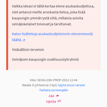
Vaikka ideasi ei tällä kertaa etene asukasbudjetissa,
olet antanut meille arvokasta tietoa, joka lisää
kaupungin ymmärrystä siitä, millaisia asioita
seinäjokelaiset toivovat ja tarvitsevat.
Katso lisätietoja asukasbudjetoinnin etenemisestä
täältä.
(Ulkoinen linkki)
Ystävällisin terveisin
Seinäjoen kaupungin osallisuustyöryhmä
Viite: SEINAJOKI-PROP-2022-12-94
Versio 3
(yhteensä 3 kpl)
näytä muut versiot
Tarkista sormenjälki
Jaa
Upota