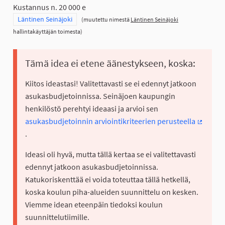
Kustannus n. 20 000 e
Rajaa tulokset teeman mukaan: Läntinen Seinäjoki
Läntinen Seinäjoki
(muutettu nimestä
Läntinen Seinäjoki
hallintakäyttäjän toimesta)
Tämä idea ei etene äänestykseen, koska:
Kiitos ideastasi! Valitettavasti se ei edennyt jatkoon
asukasbudjetoinnissa. Seinäjoen kaupungin
henkilöstö perehtyi ideaasi ja arvioi sen
asukasbudjetoinnin arviointikriteerien perusteella
(Ulkoine
.
Ideasi oli hyvä, mutta tällä kertaa se ei valitettavasti
edennyt jatkoon asukasbudjetoinnissa.
Katukoriskenttää ei voida toteuttaa tällä hetkellä,
koska koulun piha-alueiden suunnittelu on kesken.
Viemme idean eteenpäin tiedoksi koulun
suunnittelutiimille.