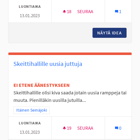
LUONTIAIKA
18
18 SEURAAJAA
SEURAA
1
13.01.2023
OHJATTUA HÖNTSÄPALLOA
NÄYTÄ IDEA
OHJATT
Skeittihallille uusia juttuja
EI ETENE ÄÄNESTYKSEEN
Skeittihallille olisi kiva saada jotain uusia ramppeja tai
muuta. Pienilläkin uusilla jutuilla...
Rajaa tulokset teeman mukaan: Itäinen Seinäjoki
Itäinen Seinäjoki
LUONTIAIKA
19
19 SEURAAJAA
SEURAA
0
13.01.2023
SKEITTIHALLILLE UUSIA JUTTU