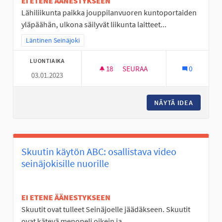
EI ETENE ÄÄNESTYKSEEN
Lähiliikunta paikka jouppilanvuoren kuntoportaiden
yläpäähän, ulkona säilyvät liikunta laitteet...
Rajaa tulokset teeman mukaan: Läntinen Seinäjoki
Läntinen Seinäjoki
LUONTIAIKA
18
18 SEURAAJAA
SEURAA
0
03.01.2023
ULKOSALI JOUPISKALLE
NÄYTÄ IDEA
ULKOSAL
Skuutin käytön ABC: osallistava video
seinäjokisille nuorille
EI ETENE ÄÄNESTYKSEEN
Skuutit ovat tulleet Seinäjoelle jäädäkseen. Skuutit
ovat kätevä menopeli oikein ja...