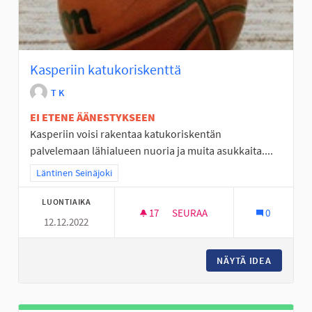
Kasperiin katukoriskenttä
T K
EI ETENE ÄÄNESTYKSEEN
Kasperiin voisi rakentaa katukoriskentän
palvelemaan lähialueen nuoria ja muita asukkaita....
Rajaa tulokset teeman mukaan: Läntinen Seinäjoki
Läntinen Seinäjoki
LUONTIAIKA
17
17 SEURAAJAA
SEURAA
0
12.12.2022
KASPERIIN KATUKORISKENTTÄ
NÄYTÄ IDEA
KASPERI