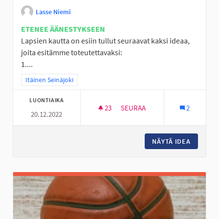
Lasse Niemi
ETENEE ÄÄNESTYKSEEN
Lapsien kautta on esiin tullut seuraavat kaksi ideaa,
joita esitämme toteutettavaksi:
1....
Rajaa tulokset teeman mukaan: Itäinen Seinäjoki
Itäinen Seinäjoki
LUONTIAIKA
23
23 SEURAAJAA
SEURAA
2
20.12.2022
LÄHILIIKUNTAPAIKKOJEN KEH
NÄYTÄ IDEA
LÄHILII