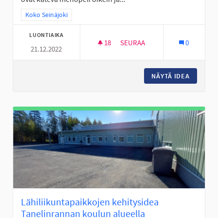
Rajaa tulokset teeman mukaan: Koko Seinäjoki
Koko Seinäjoki
LUONTIAIKA
18
18 SEURAAJAA
SEURAA
0
21.12.2022
SKUUTIN KÄYTÖN ABC: OSALLIS
NÄYTÄ IDEA
SKUUTIN
Lähiliikuntapaikkojen kehitysidea
Tanelinrannan koulun alueella