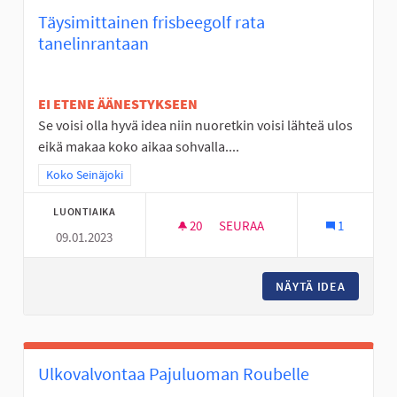
Täysimittainen frisbeegolf rata
tanelinrantaan
EI ETENE ÄÄNESTYKSEEN
Se voisi olla hyvä idea niin nuoretkin voisi lähteä ulos
eikä makaa koko aikaa sohvalla....
Rajaa tulokset teeman mukaan: Koko Seinäjoki
Koko Seinäjoki
LUONTIAIKA
20
20 SEURAAJAA
SEURAA
1
09.01.2023
TÄYSIMITTAINEN FRISBEEGOLF
NÄYTÄ IDEA
TÄYSIMI
Ulkovalvontaa Pajuluoman Roubelle