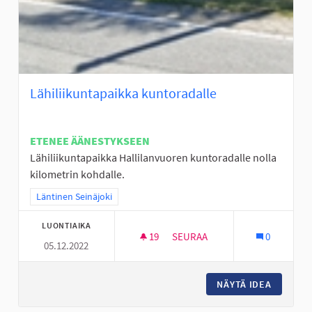
Lähiliikuntapaikka kuntoradalle
ETENEE ÄÄNESTYKSEEN
Lähiliikuntapaikka Hallilanvuoren kuntoradalle nolla
kilometrin kohdalle.
Rajaa tulokset teeman mukaan: Läntinen Seinäjoki
Läntinen Seinäjoki
LUONTIAIKA
19
19 SEURAAJAA
SEURAA
0
05.12.2022
LÄHILIIKUNTAPAIKKA KUNTOR
NÄYTÄ IDEA
LÄHILII