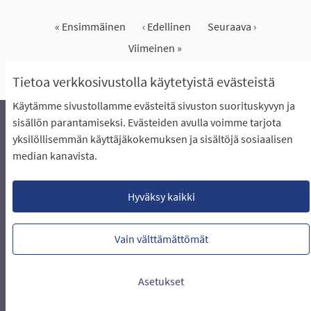
« Ensimmäinen
‹ Edellinen
Seuraava ›
Viimeinen »
Näytä kaikki peruutetut ideat
Tietoa verkkosivustolla käytetyistä evästeistä
Käytämme sivustollamme evästeitä sivuston suorituskyvyn ja
sisällön parantamiseksi. Evästeiden avulla voimme tarjota
yksilöllisemmän käyttäjäkokemuksen ja sisältöjä sosiaalisen
Äänestyksen pikaohjeet
Usein kysytyt kysymykset
median kanavista.
Näin äänestät Asukasbudjetissa
Yhteystiedot
Aluerajaukset ja budjetin jakautuminen alueille
Käyttöehdot asukkaille
Lataa avoimet datatiedostot
Hyväksy kaikki
Evästeasetukset
Vain välttämättömät
Verkkosivusto luotu
vapaan ohjelmiston
(Ulkoin
avulla.
Asetukset