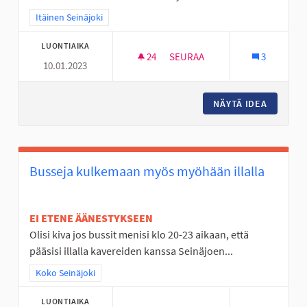
Rajaa tulokset teeman mukaan: Itäinen Seinäjoki
Itäinen Seinäjoki
LUONTIAIKA
24
24 SEURAAJAA
SEURAA
3
10.01.2023
NURMOON IDEOITA
NÄYTÄ IDEA
NURMOO
Busseja kulkemaan myös myöhään illalla
EI ETENE ÄÄNESTYKSEEN
Olisi kiva jos bussit menisi klo 20-23 aikaan, että
pääsisi illalla kavereiden kanssa Seinäjoen...
Rajaa tulokset teeman mukaan: Koko Seinäjoki
Koko Seinäjoki
LUONTIAIKA