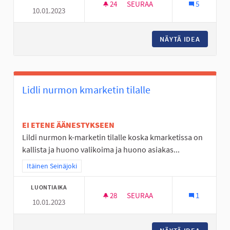
24
24 SEURAAJAA
SEURAA
5
10.01.2023
BUSSEJA KULKEMAAN MYÖS MY
NÄYTÄ IDEA
BUSSEJA
Lidli nurmon kmarketin tilalle
EI ETENE ÄÄNESTYKSEEN
Lildi nurmon k-marketin tilalle koska kmarketissa on
kallista ja huono valikoima ja huono asiakas...
Rajaa tulokset teeman mukaan: Itäinen Seinäjoki
Itäinen Seinäjoki
LUONTIAIKA
28
28 SEURAAJAA
SEURAA
1
10.01.2023
LIDLI NURMON KMARKETIN TIL