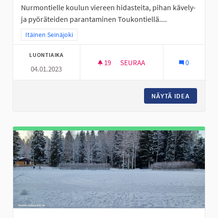
Nurmontielle koulun viereen hidasteita, pihan kävely-
ja pyöräteiden parantaminen Toukontiellä....
Rajaa tulokset teeman mukaan: Itäinen Seinäjoki
Itäinen Seinäjoki
LUONTIAIKA
19
19 SEURAAJAA
SEURAA
0
04.01.2023
VALKIAVUOREN KOULUALUEEN 
NÄYTÄ IDEA
VALKIAV