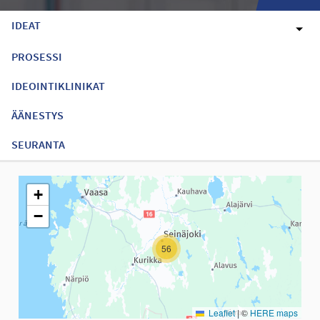
IDEAT
PROSESSI
IDEOINTIKLINIKAT
ÄÄNESTYS
SEURANTA
Seuraavassa elementissä on kartta, joka esittää tämän sivun tiet
+
−
56
Leaflet
|
©
HERE maps