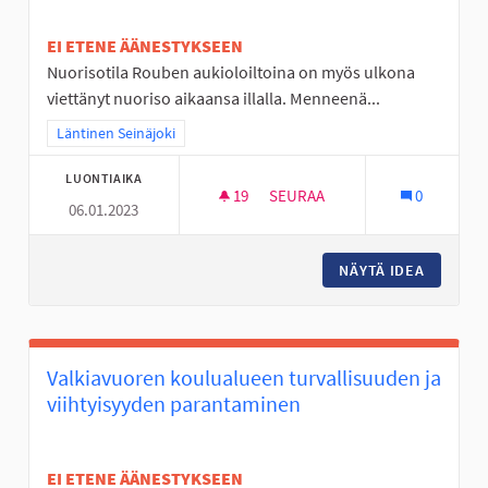
EI ETENE ÄÄNESTYKSEEN
Nuorisotila Rouben aukioloiltoina on myös ulkona
viettänyt nuoriso aikaansa illalla. Menneenä...
Rajaa tulokset teeman mukaan: Läntinen Seinäjoki
Läntinen Seinäjoki
LUONTIAIKA
19
19 SEURAAJAA
SEURAA
0
06.01.2023
ULKOVALVONTAA PAJULUOMAN
NÄYTÄ IDEA
ULKOVA
Valkiavuoren koulualueen turvallisuuden ja
viihtyisyyden parantaminen
EI ETENE ÄÄNESTYKSEEN