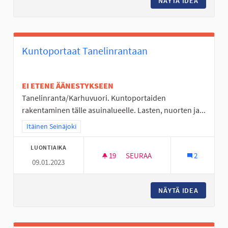
NÄYTÄ IDEA
LIDLI N
Kuntoportaat Tanelinrantaan
EI ETENE ÄÄNESTYKSEEN
Tanelinranta/Karhuvuori. Kuntoportaiden
rakentaminen tälle asuinalueelle. Lasten, nuorten ja...
Rajaa tulokset teeman mukaan: Itäinen Seinäjoki
Itäinen Seinäjoki
LUONTIAIKA
19
19 SEURAAJAA
SEURAA
2
09.01.2023
KUNTOPORTAAT TANELINRANT
NÄYTÄ IDEA
KUNTOP