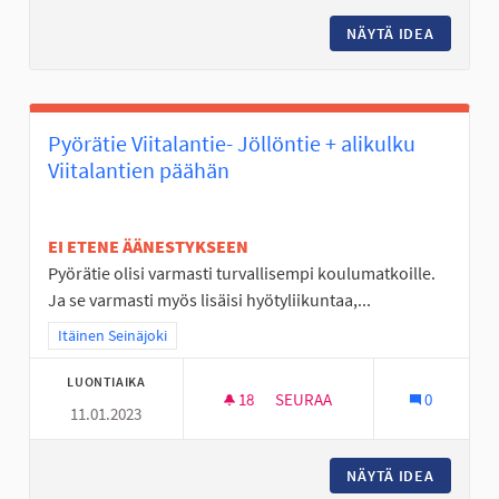
NÄYTÄ IDEA
SKEITTI
Pyörätie Viitalantie- Jöllöntie + alikulku
Viitalantien päähän
EI ETENE ÄÄNESTYKSEEN
Pyörätie olisi varmasti turvallisempi koulumatkoille.
Ja se varmasti myös lisäisi hyötyliikuntaa,...
Rajaa tulokset teeman mukaan: Itäinen Seinäjoki
Itäinen Seinäjoki
LUONTIAIKA
18
18 SEURAAJAA
SEURAA
0
11.01.2023
PYÖRÄTIE VIITALANTIE- JÖLLÖ
NÄYTÄ IDEA
PYÖRÄTI