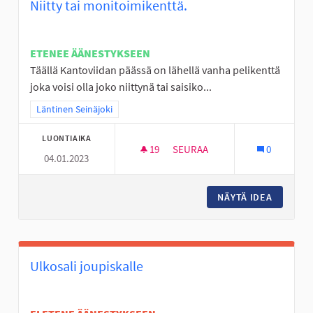
Niitty tai monitoimikenttä.
ETENEE ÄÄNESTYKSEEN
Täällä Kantoviidan päässä on lähellä vanha pelikenttä
joka voisi olla joko niittynä tai saisiko...
Rajaa tulokset teeman mukaan: Läntinen Seinäjoki
Läntinen Seinäjoki
LUONTIAIKA
19
19 SEURAAJAA
SEURAA
0
04.01.2023
NIITTY TAI MONITOIMIKENTTÄ.
NÄYTÄ IDEA
NIITTY 
Ulkosali joupiskalle