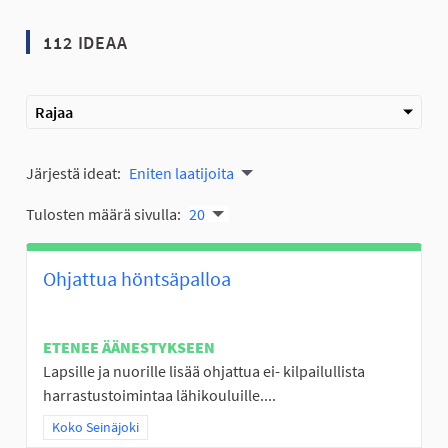
112 IDEAA
Rajaa
Järjestä ideat:
Eniten laatijoita
Tulosten määrä sivulla:
20
Ohjattua höntsäpalloa
ETENEE ÄÄNESTYKSEEN
Lapsille ja nuorille lisää ohjattua ei- kilpailullista
harrastustoimintaa lähikouluille....
Rajaa tulokset teeman mukaan: Koko Seinäjoki
Koko Seinäjoki