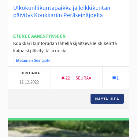
Ulkokunliikuntapaikka ja leikkikentän
päivitys Koukkariin Peräseinäjoella
ETENEE ÄÄNESTYKSEEN
Koukkari kuntoradan lähellä sijaitseva leikkikenttä
kaipaisi päivitystä ja uusia...
Rajaa tulokset teeman mukaan: Eteläinen Seinäjoki
Eteläinen Seinäjoki
LUONTIAIKA
22
22 SEURAAJAA
SEURAA
1
12.12.2022
ULKOKUNLIIKUNTAPAIKKA JA L
NÄYTÄ IDEA
ULKOKUN