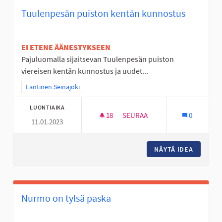
Tuulenpesän puiston kentän kunnostus
EI ETENE ÄÄNESTYKSEEN
Pajuluomalla sijaitsevan Tuulenpesän puiston
viereisen kentän kunnostus ja uudet...
Rajaa tulokset teeman mukaan: Läntinen Seinäjoki
Läntinen Seinäjoki
LUONTIAIKA
18
18 SEURAAJAA
SEURAA
0
11.01.2023
TUULENPESÄN PUISTON KEN
NÄYTÄ IDEA
TUULEN
Nurmo on tylsä paska