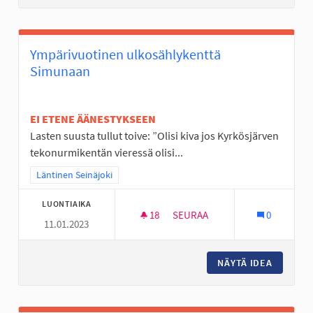
Ympärivuotinen ulkosählykenttä
Simunaan
EI ETENE ÄÄNESTYKSEEN
Lasten suusta tullut toive: ”Olisi kiva jos Kyrkösjärven
tekonurmikentän vieressä olisi...
Rajaa tulokset teeman mukaan: Läntinen Seinäjoki
Läntinen Seinäjoki
LUONTIAIKA
18
18 SEURAAJAA
SEURAA
0
11.01.2023
YMPÄRIVUOTINEN ULKOSÄHLY
NÄYTÄ IDEA
YMPÄRI