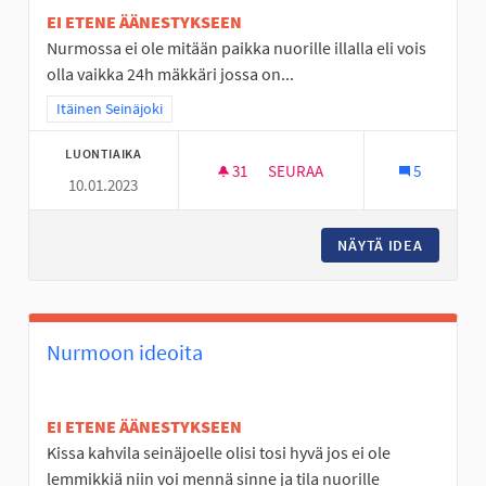
EI ETENE ÄÄNESTYKSEEN
Nurmossa ei ole mitään paikka nuorille illalla eli vois
olla vaikka 24h mäkkäri jossa on...
Rajaa tulokset teeman mukaan: Itäinen Seinäjoki
Itäinen Seinäjoki
LUONTIAIKA
31
31 SEURAAJAA
SEURAA
5
10.01.2023
NURMO ON TYLSÄ PASKA
NÄYTÄ IDEA
NURMO O
Nurmoon ideoita
EI ETENE ÄÄNESTYKSEEN
Kissa kahvila seinäjoelle olisi tosi hyvä jos ei ole
lemmikkiä niin voi mennä sinne ja tila nuorille