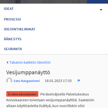
IDEAT
PROSESSI
IDEOINTIKLINIKAT
ÄÄNESTYS
SEURANTA
Takaisin kaikkiin ideoihin
Vesijumppanäyttö
18.01.2023 17:33
Satu Kangasniemi
Ilmoita
Peräseinäjoelle Palvelukeskus
Ei etene äänestykseen
Koivukaareen toivotaan vesijumppanäyttöä. Saataisiin
altaan käyttöastetta lisättyä, kun nuorillekin olisi