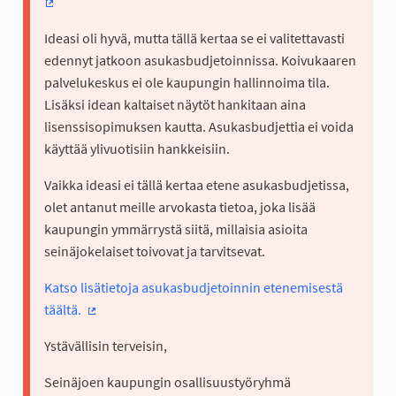
(Ulkoinen linkki)
Ideasi oli hyvä, mutta tällä kertaa se ei valitettavasti
edennyt jatkoon asukasbudjetoinnissa. Koivukaaren
palvelukeskus ei ole kaupungin hallinnoima tila.
Lisäksi idean kaltaiset näytöt hankitaan aina
lisenssisopimuksen kautta. Asukasbudjettia ei voida
käyttää ylivuotisiin hankkeisiin.
Vaikka ideasi ei tällä kertaa etene asukasbudjetissa,
olet antanut meille arvokasta tietoa, joka lisää
kaupungin ymmärrystä siitä, millaisia asioita
seinäjokelaiset toivovat ja tarvitsevat.
Katso lisätietoja asukasbudjetoinnin etenemisestä
täältä.
(Ulkoinen linkki)
Ystävällisin terveisin,
Seinäjoen kaupungin osallisuustyöryhmä