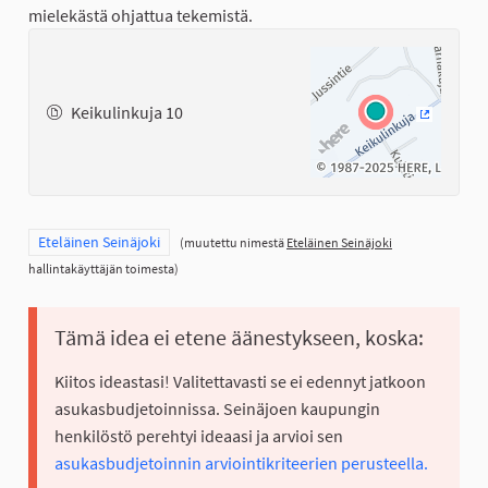
mielekästä ohjattua tekemistä.
Keikulinkuja 10
(Ulkoinen
Rajaa tulokset teeman mukaan: Eteläinen Seinäjoki
Eteläinen Seinäjoki
(muutettu nimestä
Eteläinen Seinäjoki
hallintakäyttäjän toimesta)
Tämä idea ei etene äänestykseen, koska:
Kiitos ideastasi! Valitettavasti se ei edennyt jatkoon
asukasbudjetoinnissa. Seinäjoen kaupungin
henkilöstö perehtyi ideaasi ja arvioi sen
asukasbudjetoinnin arviointikriteerien perusteella.