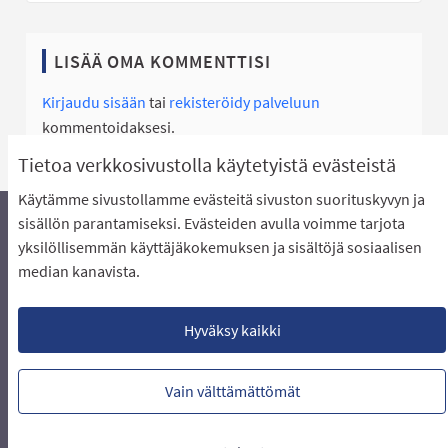
LISÄÄ OMA KOMMENTTISI
Kirjaudu sisään
tai
rekisteröidy palveluun
kommentoidaksesi.
Tietoa verkkosivustolla käytetyistä evästeistä
Käytämme sivustollamme evästeitä sivuston suorituskyvyn ja
sisällön parantamiseksi. Evästeiden avulla voimme tarjota
yksilöllisemmän käyttäjäkokemuksen ja sisältöjä sosiaalisen
Äänestyksen pikaohjeet
Usein kysytyt kysymykset
median kanavista.
Näin äänestät Asukasbudjetissa
Yhteystiedot
Aluerajaukset ja budjetin jakautuminen alueille
Käyttöehdot asukkaille
Lataa avoimet datatiedostot
Hyväksy kaikki
Evästeasetukset
Vain välttämättömät
Verkkosivusto luotu
vapaan ohjelmiston
(Ulkoin
avulla.