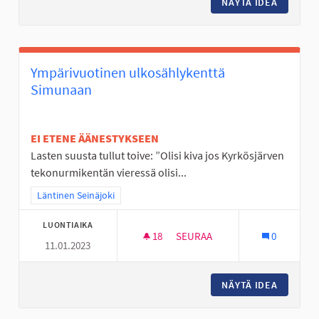
NÄYTÄ IDEA
PYÖRÄTI
Ympärivuotinen ulkosählykenttä
Simunaan
EI ETENE ÄÄNESTYKSEEN
Lasten suusta tullut toive: ”Olisi kiva jos Kyrkösjärven
tekonurmikentän vieressä olisi...
Rajaa tulokset teeman mukaan: Läntinen Seinäjoki
Läntinen Seinäjoki
LUONTIAIKA
18
18 SEURAAJAA
SEURAA
0
11.01.2023
YMPÄRIVUOTINEN ULKOSÄHLY
NÄYTÄ IDEA
YMPÄRI