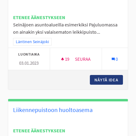
ETENEE ÄÄNESTYKSEEN
Seinäjoen asuntoalueilla esimerkiksi Pajuluomassa
on ainakin yksi valaisematon leikkipuisto...
Rajaa tulokset teeman mukaan: Läntinen Seinäjoki
Läntinen Seinäjoki
LUONTIAIKA
19
19 SEURAAJAA
SEURAA
0
03.01.2023
VALAISTUS LEIKKIPUISTOIHIN
NÄYTÄ IDEA
VALAIST
Liikennepuistoon huoltoasema
ETENEE ÄÄNESTYKSEEN