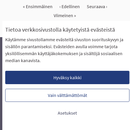
« Ensimmäinen
‹ Edellinen
Seuraava ›
Viimeinen »
Näytä kaikki peruutetut ideat
Tietoa verkkosivustolla käytetyistä evästeistä
Käytämme sivustollamme evästeitä sivuston suorituskyvyn ja
sisällön parantamiseksi. Evästeiden avulla voimme tarjota
yksilöllisemmän käyttäjäkokemuksen ja sisältöjä sosiaalisen
Äänestyksen pikaohjeet
Usein kysytyt kysymykset
median kanavista.
Näin äänestät Asukasbudjetissa
Yhteystiedot
Aluerajaukset ja budjetin jakautuminen alueille
Käyttöehdot asukkaille
Lataa avoimet datatiedostot
Hyväksy kaikki
Evästeasetukset
Vain välttämättömät
Verkkosivusto luotu
vapaan ohjelmiston
(Ulkoin
avulla.
Asetukset