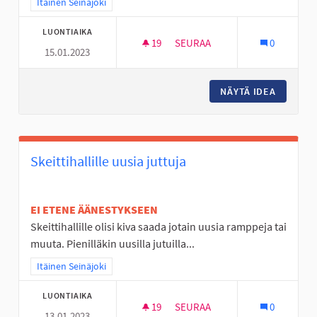
Rajaa tulokset teeman mukaan: Itäinen Seinäjoki
Itäinen Seinäjoki
LUONTIAIKA
19
19 SEURAAJAA
SEURAA
0
15.01.2023
LAPSET, NUORET JA IHAN KAIK
NÄYTÄ IDEA
LAPSET,
Skeittihallille uusia juttuja
EI ETENE ÄÄNESTYKSEEN
Skeittihallille olisi kiva saada jotain uusia ramppeja tai
muuta. Pienilläkin uusilla jutuilla...
Rajaa tulokset teeman mukaan: Itäinen Seinäjoki
Itäinen Seinäjoki
LUONTIAIKA
19
19 SEURAAJAA
SEURAA
0
13.01.2023