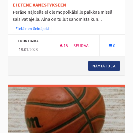
EI ETENE ÄÄNESTYKSEEN
Peräseinäjoella ei ole mopoikäisille paikkaa missä
saisivat ajella. Aina on tullut sanomista kun...
Rajaa tulokset teeman mukaan: Eteläinen Seinäjoki
Eteläinen Seinäjoki
LUONTIAIKA
18
18 SEURAAJAA
SEURAA
0
18.01.2023
PERÄSEINÄJOEN NUORILLE MO
NÄYTÄ IDEA
PERÄSEI