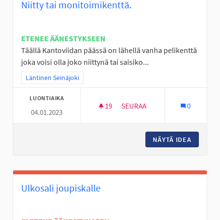
Niitty tai monitoimikenttä.
ETENEE ÄÄNESTYKSEEN
Täällä Kantoviidan päässä on lähellä vanha pelikenttä
joka voisi olla joko niittynä tai saisiko...
Rajaa tulokset teeman mukaan: Läntinen Seinäjoki
Läntinen Seinäjoki
LUONTIAIKA
19
19 SEURAAJAA
SEURAA
0
04.01.2023
NIITTY TAI MONITOIMIKENTTÄ.
NÄYTÄ IDEA
NIITTY 
Ulkosali joupiskalle