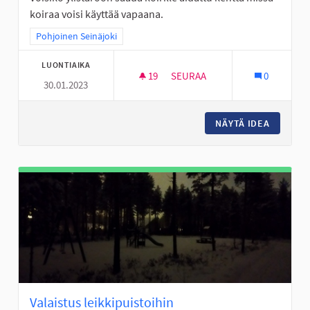
koiraa voisi käyttää vapaana.
Rajaa tulokset teeman mukaan: Pohjoinen Seinäjoki
Pohjoinen Seinäjoki
LUONTIAIKA
19
19 SEURAAJAA
SEURAA
0
30.01.2023
KOIRIEN KENTTÄ VAPAANA JU
NÄYTÄ IDEA
KOIRIEN
Valaistus leikkipuistoihin