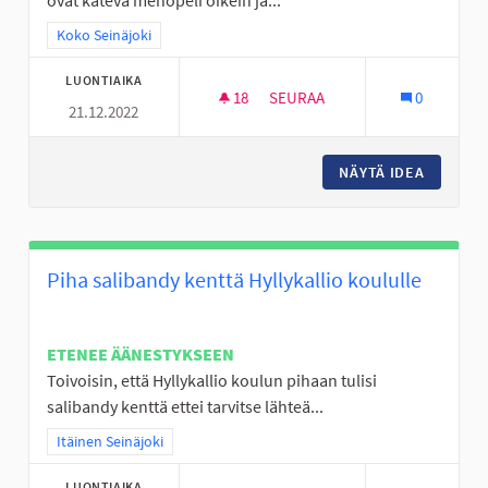
ovat kätevä menopeli oikein ja...
Rajaa tulokset teeman mukaan: Koko Seinäjoki
Koko Seinäjoki
LUONTIAIKA
18
18 SEURAAJAA
SEURAA
0
21.12.2022
SKUUTIN KÄYTÖN ABC: OSALLIS
NÄYTÄ IDEA
SKUUTIN
Piha salibandy kenttä Hyllykallio koululle
ETENEE ÄÄNESTYKSEEN
Toivoisin, että Hyllykallio koulun pihaan tulisi
salibandy kenttä ettei tarvitse lähteä...
Rajaa tulokset teeman mukaan: Itäinen Seinäjoki
Itäinen Seinäjoki
LUONTIAIKA