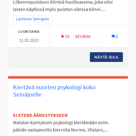
Liikennepuistoon Kiinteä huoltoasema, joka olisi
lasten käytössä myös puiston ollessa kiinni....
Rajaa tulokset teeman mukaan: Läntinen Seinäjoki
Läntinen Seinäjoki
LUONTIAIKA
19
19 SEURAAJAA
SEURAA
0
11.01.2023
LIIKENNEPUISTOON HUOLTOA
NÄYTÄ IDEA
LIIKEN
Kiertävä nuorten psykologi koko
Seinäjoelle
EI ETENE ÄÄNESTYKSEEN
Matalan kynnyksen psykologi kiertämään esim.
päivän vastaanotto kierrolla Nurmo, Ylistaro,...