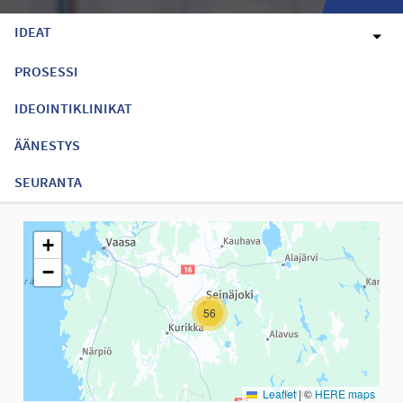
IDEAT
PROSESSI
IDEOINTIKLINIKAT
ÄÄNESTYS
SEURANTA
Seuraavassa elementissä on kartta, joka esittää tämän sivun tiet
+
−
56
Leaflet
|
©
HERE maps