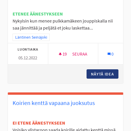
ETENEE ÄÄNESTYKSEEN
Nykyisin kun menee pulkkamäkeen jouppiskalla nii
saa jännittää ja peljätä et joku laskettaa...
Rajaa tulokset teeman mukaan: Läntinen Seinäjoki
Läntinen Seinäjoki
LUONTIAIKA
19
19 SEURAAJAA
SEURAA
0
05.12.2022
JOUPPISKAN PULKKAMÄKI KU
NÄYTÄ IDEA
JOUPPIS
Koirien kenttä vapaana juoksutus
EI ETENE ÄÄNESTYKSEEN
Voisiko ylistaroon saada koirille aidattu kenttä missä