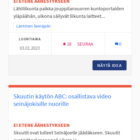
EI ETENE ÄÄNESTYKSEEN
Lähiliikunta paikka jouppilanvuoren kuntoportaiden
yläpäähän, ulkona säilyvät liikunta laitteet...
Rajaa tulokset teeman mukaan: Läntinen Seinäjoki
Läntinen Seinäjoki
LUONTIAIKA
18
18 SEURAAJAA
SEURAA
0
03.01.2023
ULKOSALI JOUPISKALLE
NÄYTÄ IDEA
ULKOSAL
Skuutin käytön ABC: osallistava video
seinäjokisille nuorille
EI ETENE ÄÄNESTYKSEEN
Skuutit ovat tulleet Seinäjoelle jäädäkseen. Skuutit