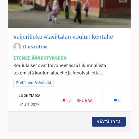
Vaijeriliuku Alaviitalan koulun kentälle
Eija Saariaho
ETENEE ÄÄNESTYKSEEN
Koululaiset ovat toivoneet lisää liikunnallista
tekemistä koulun alueelle ja ideoivat, että...
Rajaa tulokset teeman mukaan: Eteläinen Seinäjoki
Eteläinen Seinäjoki
LUONTIAIKA
22
22 SEURAAJAA
SEURAA
0
31.01.2023
VAIJERILIUKU ALAVIITALAN K
NÄYTÄ IDEA
VAIJERI