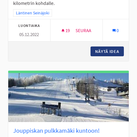
kilometrin kohdalle.
Rajaa tulokset teeman mukaan: Läntinen Seinäjoki
Läntinen Seinäjoki
LUONTIAIKA
19
19 SEURAAJAA
SEURAA
0
05.12.2022
LÄHILIIKUNTAPAIKKA KUNTOR
NÄYTÄ IDEA
LÄHILII
Jouppiskan pulkkamäki kuntoon!