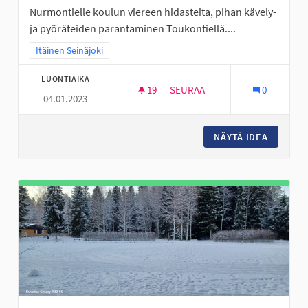
Nurmontielle koulun viereen hidasteita, pihan kävely-
ja pyöräteiden parantaminen Toukontiellä....
Rajaa tulokset teeman mukaan: Itäinen Seinäjoki
Itäinen Seinäjoki
LUONTIAIKA
19
19 SEURAAJAA
SEURAA
0
04.01.2023
VALKIAVUOREN KOULUALUEEN 
NÄYTÄ IDEA
VALKIAV