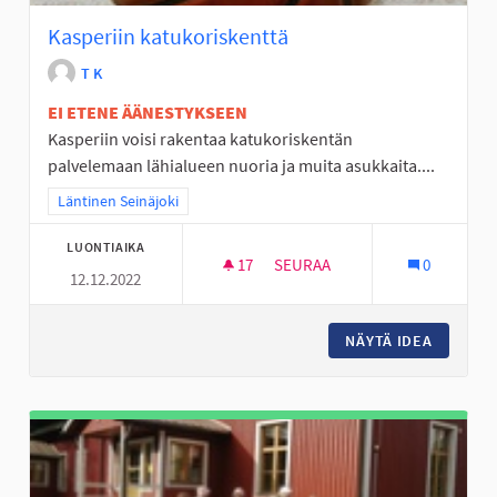
Kasperiin katukoriskenttä
T K
EI ETENE ÄÄNESTYKSEEN
Kasperiin voisi rakentaa katukoriskentän
palvelemaan lähialueen nuoria ja muita asukkaita....
Rajaa tulokset teeman mukaan: Läntinen Seinäjoki
Läntinen Seinäjoki
LUONTIAIKA
17
17 SEURAAJAA
SEURAA
0
12.12.2022
KASPERIIN KATUKORISKENTTÄ
NÄYTÄ IDEA
KASPERI