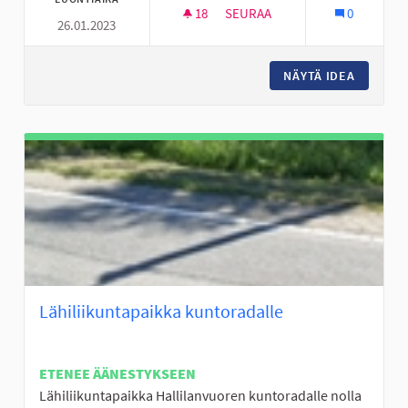
18
18 SEURAAJAA
SEURAA
0
26.01.2023
PIHA SALIBANDY KENTTÄ HYLL
NÄYTÄ IDEA
PIHA SA
Lähiliikuntapaikka kuntoradalle
ETENEE ÄÄNESTYKSEEN
Lähiliikuntapaikka Hallilanvuoren kuntoradalle nolla