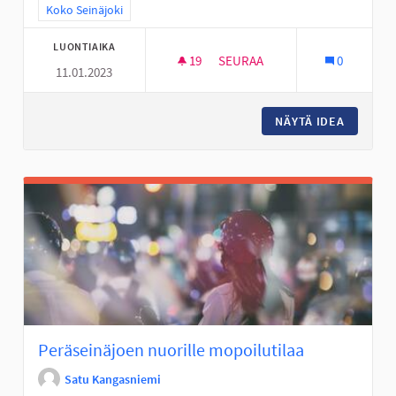
Rajaa tulokset teeman mukaan: Koko Seinäjoki
Koko Seinäjoki
LUONTIAIKA
19
19 SEURAAJAA
SEURAA
0
11.01.2023
KIERTÄVÄ NUORTEN PSYKOLOG
NÄYTÄ IDEA
KIERTÄV
Peräseinäjoen nuorille mopoilutilaa
Satu Kangasniemi