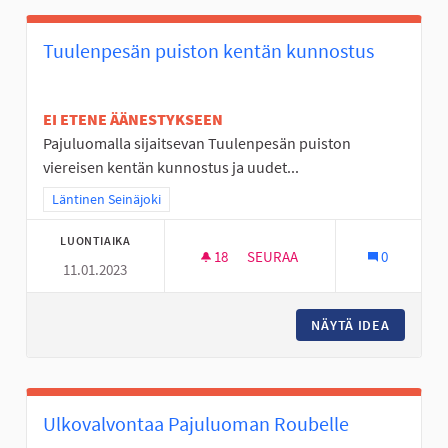
Tuulenpesän puiston kentän kunnostus
EI ETENE ÄÄNESTYKSEEN
Pajuluomalla sijaitsevan Tuulenpesän puiston
viereisen kentän kunnostus ja uudet...
Rajaa tulokset teeman mukaan: Läntinen Seinäjoki
Läntinen Seinäjoki
LUONTIAIKA
18
18 SEURAAJAA
SEURAA
0
11.01.2023
TUULENPESÄN PUISTON KEN
NÄYTÄ IDEA
TUULEN
Ulkovalvontaa Pajuluoman Roubelle