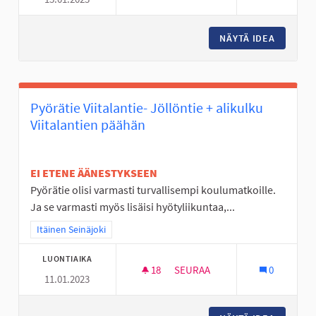
SKEITTIHALLILLE UUSIA JUTTU
NÄYTÄ IDEA
SKEITTI
Pyörätie Viitalantie- Jöllöntie + alikulku
Viitalantien päähän
EI ETENE ÄÄNESTYKSEEN
Pyörätie olisi varmasti turvallisempi koulumatkoille.
Ja se varmasti myös lisäisi hyötyliikuntaa,...
Rajaa tulokset teeman mukaan: Itäinen Seinäjoki
Itäinen Seinäjoki
LUONTIAIKA
18
18 SEURAAJAA
SEURAA
0
11.01.2023
PYÖRÄTIE VIITALANTIE- JÖLLÖ