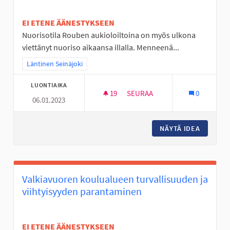
EI ETENE ÄÄNESTYKSEEN
Nuorisotila Rouben aukioloiltoina on myös ulkona
viettänyt nuoriso aikaansa illalla. Menneenä...
Rajaa tulokset teeman mukaan: Läntinen Seinäjoki
Läntinen Seinäjoki
LUONTIAIKA
19
19 SEURAAJAA
SEURAA
0
06.01.2023
ULKOVALVONTAA PAJULUOMAN
NÄYTÄ IDEA
ULKOVA
Valkiavuoren koulualueen turvallisuuden ja
viihtyisyyden parantaminen
EI ETENE ÄÄNESTYKSEEN