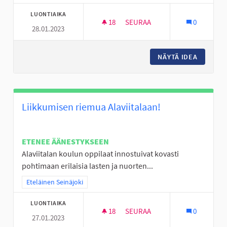
LUONTIAIKA
18
18 SEURAAJAA
SEURAA
0
28.01.2023
KÖYSIRATA LATIKAN ALUEEN L
NÄYTÄ IDEA
KÖYSIRA
Liikkumisen riemua Alaviitalaan!
ETENEE ÄÄNESTYKSEEN
Alaviitalan koulun oppilaat innostuivat kovasti
pohtimaan erilaisia lasten ja nuorten...
Rajaa tulokset teeman mukaan: Eteläinen Seinäjoki
Eteläinen Seinäjoki
LUONTIAIKA
18
18 SEURAAJAA
SEURAA
0
27.01.2023
LIIKKUMISEN RIEMUA ALAVIITA