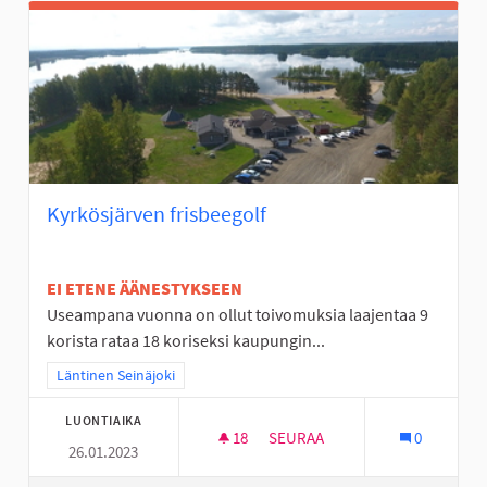
Kyrkösjärven frisbeegolf
EI ETENE ÄÄNESTYKSEEN
Useampana vuonna on ollut toivomuksia laajentaa 9
korista rataa 18 koriseksi kaupungin...
Rajaa tulokset teeman mukaan: Läntinen Seinäjoki
Läntinen Seinäjoki
LUONTIAIKA
18
18 SEURAAJAA
SEURAA
0
26.01.2023
KYRKÖSJÄRVEN FRISBEEGOLF