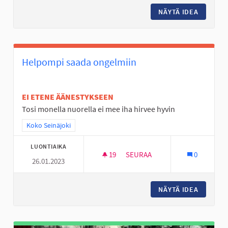
NÄYTÄ IDEA
KYRKÖSJ
Helpompi saada ongelmiin
EI ETENE ÄÄNESTYKSEEN
Tosi monella nuorella ei mee iha hirvee hyvin
Rajaa tulokset teeman mukaan: Koko Seinäjoki
Koko Seinäjoki
LUONTIAIKA
19
19 SEURAAJAA
SEURAA
0
26.01.2023
HELPOMPI SAADA ONGELMIIN
NÄYTÄ IDEA
HELPOMP