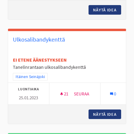
NÄYTÄ IDEA
TOUKOLA
Ulkosalibandykenttä
EI ETENE ÄÄNESTYKSEEN
Tanelinrantaan ulkosalibandykenttä
Rajaa tulokset teeman mukaan: Itäinen Seinäjoki
Itäinen Seinäjoki
LUONTIAIKA
21
21 SEURAAJAA
SEURAA
0
25.01.2023
ULKOSALIBANDYKENTTÄ
NÄYTÄ IDEA
ULKOSA