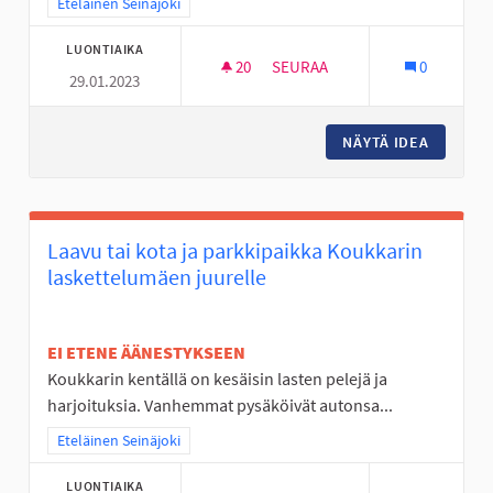
Rajaa tulokset teeman mukaan: Eteläinen Seinäjoki
Eteläinen Seinäjoki
LUONTIAIKA
20
20 SEURAAJAA
SEURAA
0
29.01.2023
PULKKAMÄKI KALAJÄRVEN LUI
NÄYTÄ IDEA
PULKKAM
Laavu tai kota ja parkkipaikka Koukkarin
laskettelumäen juurelle
EI ETENE ÄÄNESTYKSEEN
Koukkarin kentällä on kesäisin lasten pelejä ja
harjoituksia. Vanhemmat pysäköivät autonsa...
Rajaa tulokset teeman mukaan: Eteläinen Seinäjoki
Eteläinen Seinäjoki
LUONTIAIKA