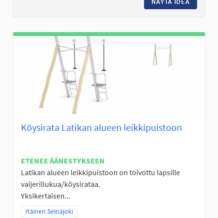
NÄYTÄ IDEA
NURMON 
Köysirata Latikan alueen leikkipuistoon
ETENEE ÄÄNESTYKSEEN
Latikan alueen leikkipuistoon on toivottu lapsille
vaijeriliukua/köysirataa.
Yksikertaisen...
Rajaa tulokset teeman mukaan: Itäinen Seinäjoki
Itäinen Seinäjoki