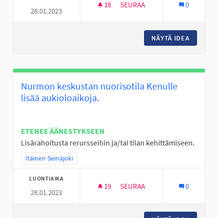
18
18 SEURAAJAA
SEURAA
0
28.01.2023
LAAVU TAI KOTA JA PARKKIPA
NÄYTÄ IDEA
LAAVU T
Nurmon keskustan nuorisotila Kenulle
lisää aukioloaikoja.
ETENEE ÄÄNESTYKSEEN
Lisärahoitusta rerursseihin ja/tai tilan kehittämiseen.
Rajaa tulokset teeman mukaan: Itäinen Seinäjoki
Itäinen Seinäjoki
LUONTIAIKA
19
19 SEURAAJAA
SEURAA
0
28.01.2023
NURMON KESKUSTAN NUORISOT