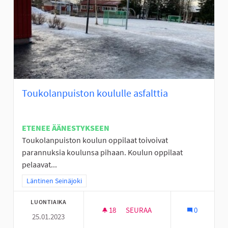
Toukolanpuiston koululle asfalttia
ETENEE ÄÄNESTYKSEEN
Toukolanpuiston koulun oppilaat toivoivat
parannuksia koulunsa pihaan. Koulun oppilaat
pelaavat...
Rajaa tulokset teeman mukaan: Läntinen Seinäjoki
Läntinen Seinäjoki
LUONTIAIKA
18
18 SEURAAJAA
SEURAA
0
25.01.2023
TOUKOLANPUISTON KOULULLE 