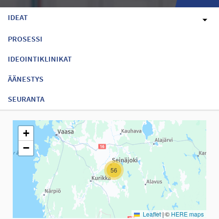
IDEAT
PROSESSI
IDEOINTIKLINIKAT
ÄÄNESTYS
SEURANTA
Seuraavassa elementissä on kartta, joka esittää tämän sivun tiet
+
−
56
Leaflet
|
©
HERE maps