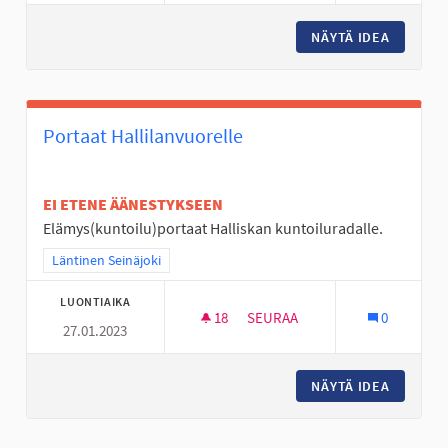
NÄYTÄ IDEA
LIIKKUM
Portaat Hallilanvuorelle
EI ETENE ÄÄNESTYKSEEN
Elämys(kuntoilu)portaat Halliskan kuntoiluradalle.
Rajaa tulokset teeman mukaan: Läntinen Seinäjoki
Läntinen Seinäjoki
LUONTIAIKA
18
18 SEURAAJAA
SEURAA
0
27.01.2023
PORTAAT HALLILANVUORELLE
NÄYTÄ IDEA
PORTAAT