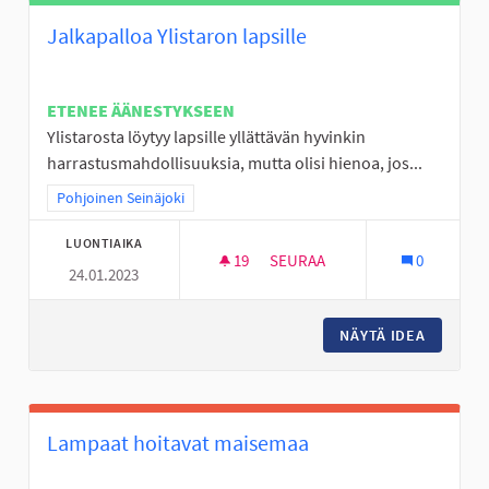
Jalkapalloa Ylistaron lapsille
ETENEE ÄÄNESTYKSEEN
Ylistarosta löytyy lapsille yllättävän hyvinkin
harrastusmahdollisuuksia, mutta olisi hienoa, jos...
Rajaa tulokset teeman mukaan: Pohjoinen Seinäjoki
Pohjoinen Seinäjoki
LUONTIAIKA
19
19 SEURAAJAA
SEURAA
0
24.01.2023
JALKAPALLOA YLISTARON LAPS
NÄYTÄ IDEA
JALKAPA
Lampaat hoitavat maisemaa