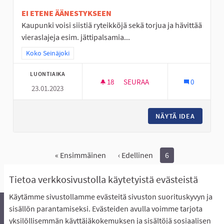
EI ETENE ÄÄNESTYKSEEN
Kaupunki voisi siistiä ryteikköjä sekä torjua ja hävittää
vieraslajeja esim. jättipalsamia...
Rajaa tulokset teeman mukaan: Koko Seinäjoki
Koko Seinäjoki
LUONTIAIKA
18
18 SEURAAJAA
SEURAA
0
23.01.2023
LAMPAAT HOITAVAT MAISEMAA
NÄYTÄ IDEA
LAMPAAT
« Ensimmäinen
‹ Edellinen
6
Näytä kaikki peruutetut ideat
Tietoa verkkosivustolla käytetyistä evästeistä
Käytämme sivustollamme evästeitä sivuston suorituskyvyn ja
sisällön parantamiseksi. Evästeiden avulla voimme tarjota
yksilöllisemmän käyttäjäkokemuksen ja sisältöjä sosiaalisen
Äänestyksen pikaohjeet
Usein kysytyt kysymykset