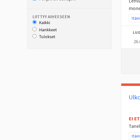
Lehvä
monet
LIITTYY AIHEESEEN
Raja
Itäi
Kaikki
Hankkeet
LUO
Tulokset
26.
Ulk
EI E
Tanel
Raja
Itäi