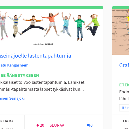
seinäjoelle lastentapahtumia
Graf
Satu Kangasniemi
NEE ÄÄNESTYKSEEN
okkalaiset toivoo lastentapahtumia. Lähikset
ETE
mäs -tapahtumasta lapset tykkäsivät kun...
Ehdo
a tulokset teeman mukaan: Eteläinen Seinäjoki
äinen Seinäjoki
lähei
Raja
Itäi
NTIAIKA
LU
20
20 SEURAAJAA
SEURAA
0