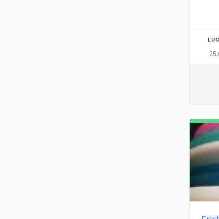
LUO
25.
Fris