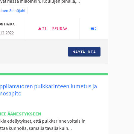
vät missä milloinkin. Koulujen pihalla,...
aa tulokset teeman mukaan: Läntinen Seinäjoki
inen Seinäjoki
ONTIAIKA
21
21 SEURAAJAA
SEURAA
2
.12.2022
NUORISOTILA LÄNTISELLE ALUEELLE (ALAK
NTTÄ
NÄYTÄ IDEA
NUORISOTILA LÄNT
ppilanvuoren pulkkarinteen lumetus ja
nosapito
NEE ÄÄNESTYKSEEN
ia edellytykset, että pulkkarinne voitaisiin
taa kunnolla, samalla tavalla kuin...