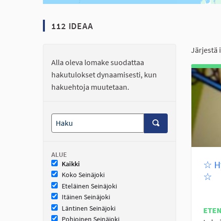
112 IDEAA
Järjestä 
Alla oleva lomake suodattaa
hakutulokset dynaamisesti, kun
hakuehtoja muutetaan.
ALUE
☆ Hy
Kaikki
☆
Koko Seinäjoki
Eteläinen Seinäjoki
Itäinen Seinäjoki
Läntinen Seinäjoki
ETE
Pohjoinen Seinäjoki