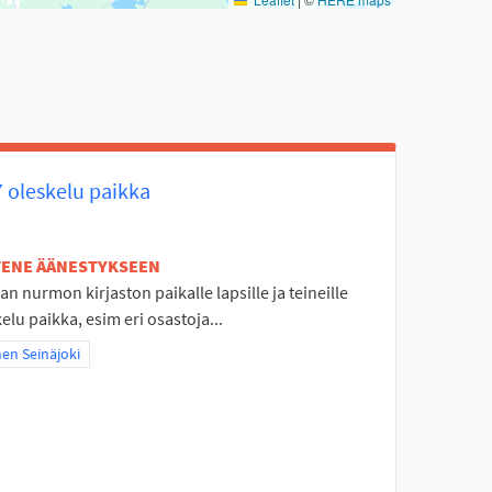
7 oleskelu paikka
ETENE ÄÄNESTYKSEEN
n nurmon kirjaston paikalle lapsille ja teineille
elu paikka, esim eri osastoja...
a tulokset teeman mukaan: Itäinen Seinäjoki
nen Seinäjoki