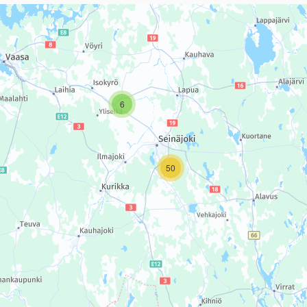
sivun tietueet karttapisteinä. Elementtiä voi käyttää ruudunlukijall
6
50