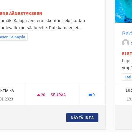
TENE ÄÄNESTYKSEEN
kamäki Kalajärven tenniskentän sekä kodan
aolevalle metsäalueelle. Pulkkamäen ei...
Per
a tulokset teeman mukaan: Eteläinen Seinäjoki
äinen Seinäjoki
EI 
Lapsi
ympär
Raja
Etel
NTIAIKA
LU
20
20 SEURAAJAA
SEURAA
0
01.2023
18
PULKKAMÄKI KALAJÄRVEN LUISTINRADAN 
NÄYTÄ IDEA
PULKKAMÄKI KALA