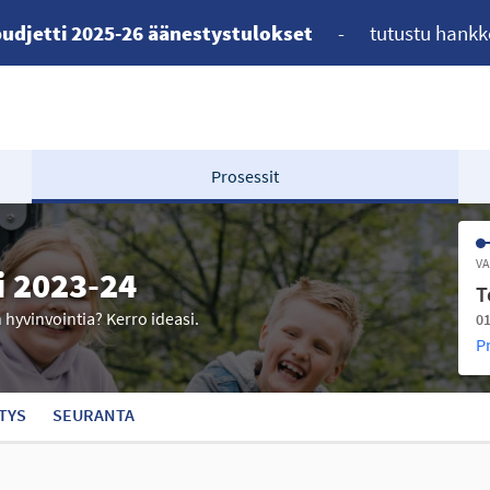
udjetti 2025-26 äänestystulokset
-
tutustu hankk
Prosessit
VA
i 2023-24
T
n hyvinvointia? Kerro ideasi.
01
P
TYS
SEURANTA