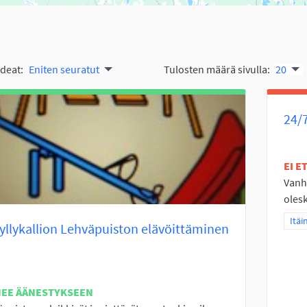
ideat:
Eniten seuratut
Tulosten määrä sivulla:
20
24/
EI 
Vanha
olesk
Raja
Itäi
llykallion Lehväpuiston elävöittäminen
NEE ÄÄNESTYKSEEN