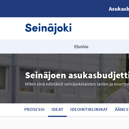
Asukasb
Etusivu
Seinäjoen asukasbudjett
Miten sinä edistäisit seinäjokelaisten lasten ja nuorte
PROSESSI
IDEAT
IDEOINTIKLINIKAT
ÄÄNES