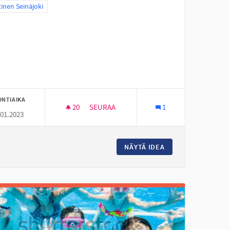
aa tulokset teeman mukaan: Läntinen Seinäjoki
inen Seinäjoki
ONTIAIKA
20
20 SEURAAJAA
SEURAA
1
.01.2023
JOUPPILANVUOREN PULKKARINTEEN LUM
ISTAROON
NÄYTÄ IDEA
JOUPPILANVUOREN