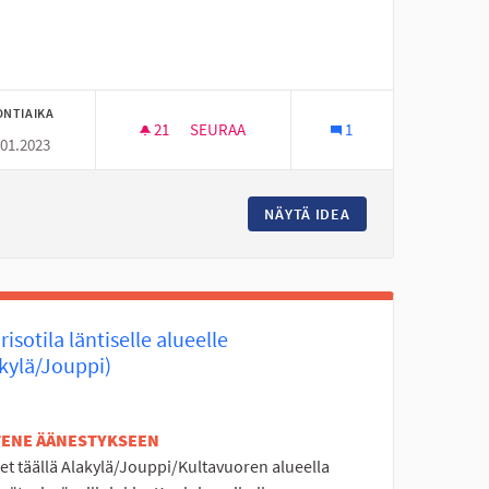
ONTIAIKA
21
21 SEURAAJAA
SEURAA
1
.01.2023
TÄMINEN ☆
24/7 OLESKELU PAIKKA
LEHVÄPUISTON ELÄVÖITTÄMINEN ☆
NÄYTÄ IDEA
24/7 OLESKELU PA
isotila läntiselle alueelle
kylä/Jouppi)
ETENE ÄÄNESTYKSEEN
et täällä Alakylä/Jouppi/Kultavuoren alueella