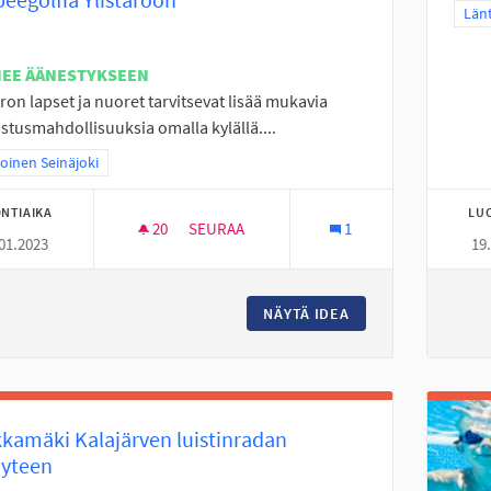
Raj
Länt
NEE ÄÄNESTYKSEEN
aron lapset ja nuoret tarvitsevat lisää mukavia
stusmahdollisuuksia omalla kylällä....
a tulokset teeman mukaan: Pohjoinen Seinäjoki
oinen Seinäjoki
NTIAIKA
LU
20
20 SEURAAJAA
SEURAA
1
01.2023
19
FRISBEEGOLFIA YLISTAROON
NÄYTÄ IDEA
FRISBEEGOLFIA YL
kamäki Kalajärven luistinradan
eyteen