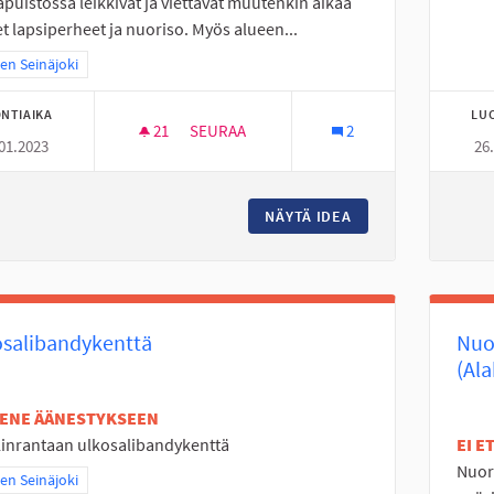
puistossa leikkivät ja viettävät muutenkin aikaa
 lapsiperheet ja nuoriso. Myös alueen...
a tulokset teeman mukaan: Itäinen Seinäjoki
nen Seinäjoki
NTIAIKA
LU
21
21 SEURAAJAA
SEURAA
2
01.2023
26
☆ HYLLYKALLION LEHVÄPUISTON ELÄVÖIT
NÄYTÄ IDEA
☆ HYLLYKALLION 
osalibandykenttä
Nuor
(Ala
TENE ÄÄNESTYKSEEN
inrantaan ulkosalibandykenttä
EI 
Nuor
a tulokset teeman mukaan: Itäinen Seinäjoki
nen Seinäjoki