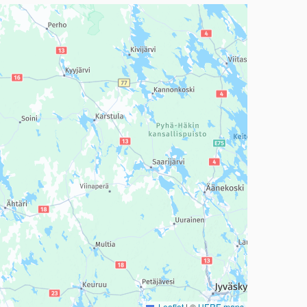
a, mutta se voi olla vaikeaselkoinen.
Leaflet
|
©
HERE maps