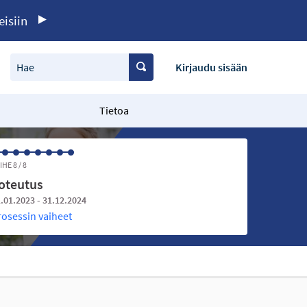
eisiin
Hae
Kirjaudu sisään
Tietoa
IHE 8 / 8
oteutus
.01.2023 - 31.12.2024
rosessin vaiheet