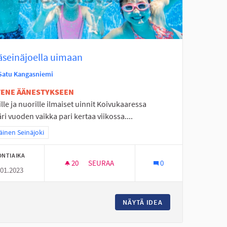
äseinäjoella uimaan
Satu Kangasniemi
ETENE ÄÄNESTYKSEEN
lle ja nuorille ilmaiset uinnit Koivukaaressa
i vuoden vaikka pari kertaa viikossa....
a tulokset teeman mukaan: Eteläinen Seinäjoki
äinen Seinäjoki
ONTIAIKA
20
20 SEURAAJAA
SEURAA
0
.01.2023
YHTEYTEEN
PERÄSEINÄJOELLA UIMAAN
JÄRVEN LUISTINRADAN YHTEYTEEN
NÄYTÄ IDEA
PERÄSEINÄJOELLA