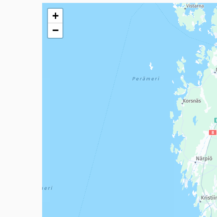
Seuraavassa elementissä on kartta, joka esittää tämän 
+
−