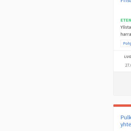
ETE
Ylist
harra
Raja
Pohj
LUO
27.
Pulk
yht