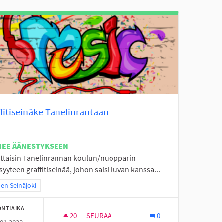
fitiseinäke Tanelinrantaan
NEE ÄÄNESTYKSEEN
ttaisin Tanelinrannan koulun/nuopparin
syyteen graffitiseinää, johon saisi luvan kanssa...
a tulokset teeman mukaan: Itäinen Seinäjoki
nen Seinäjoki
ONTIAIKA
20
20 SEURAAJAA
SEURAA
0