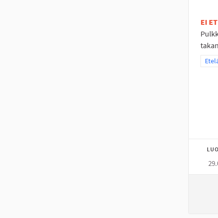
EI E
Pulk
takan
Raja
Etel
LUO
29.