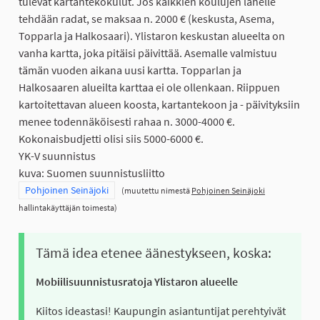
tulevat kartantekokulut. Jos kaikkien koulujen lähelle
tehdään radat, se maksaa n. 2000 € (keskusta, Asema,
Topparla ja Halkosaari). Ylistaron keskustan alueelta on
vanha kartta, joka pitäisi päivittää. Asemalle valmistuu
tämän vuoden aikana uusi kartta. Topparlan ja
Halkosaaren alueilta karttaa ei ole ollenkaan. Riippuen
kartoitettavan alueen koosta, kartantekoon ja - päivityksiin
menee todennäköisesti rahaa n. 3000-4000 €.
Kokonaisbudjetti olisi siis 5000-6000 €.
YK-V suunnistus
kuva: Suomen suunnistusliitto
Rajaa tulokset teeman mukaan: Pohjoinen Seinäjoki
Pohjoinen Seinäjoki
(muutettu nimestä
Pohjoinen Seinäjoki
hallintakäyttäjän toimesta)
Tämä idea etenee äänestykseen, koska:
Mobiilisuunnistusratoja Ylistaron alueelle
Kiitos ideastasi! Kaupungin asiantuntijat perehtyivät