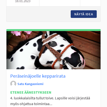
18.01.2023
LUOMANKYLÄN KOULULLE ULK
NÄYTÄ IDEA
LUOMANK
Peräseinäjoelle kepparirata
Satu Kangasniemi
ETENEE ÄÄNESTYKSEEN
4. luokkalaisilta tullut toive. Lapsille voisi järjestää
myös ohjattua toimintaa...