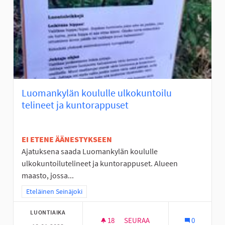
Luomankylän koululle ulkokuntoilu
telineet ja kuntorappuset
EI ETENE ÄÄNESTYKSEEN
Ajatuksena saada Luomankylän koululle
ulkokuntoilutelineet ja kuntorappuset. Alueen
maasto, jossa...
Rajaa tulokset teeman mukaan: Eteläinen Seinäjoki
Eteläinen Seinäjoki
LUONTIAIKA
18
18 SEURAAJAA
SEURAA
0