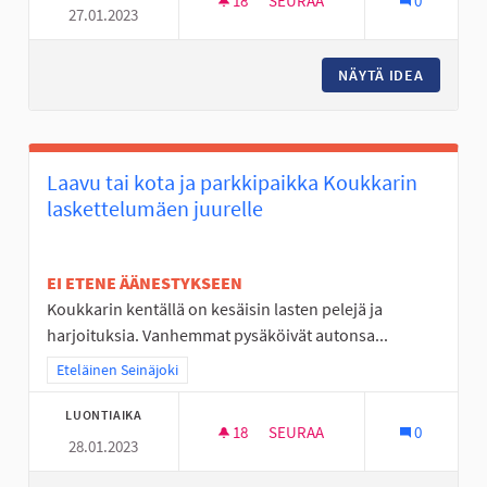
18
18 SEURAAJAA
SEURAA
0
27.01.2023
LIIKKUMISEN RIEMUA ALAVIITA
NÄYTÄ IDEA
LIIKKUM
Laavu tai kota ja parkkipaikka Koukkarin
laskettelumäen juurelle
EI ETENE ÄÄNESTYKSEEN
Koukkarin kentällä on kesäisin lasten pelejä ja
harjoituksia. Vanhemmat pysäköivät autonsa...
Rajaa tulokset teeman mukaan: Eteläinen Seinäjoki
Eteläinen Seinäjoki
LUONTIAIKA
18
18 SEURAAJAA
SEURAA
0
28.01.2023
LAAVU TAI KOTA JA PARKKIPA