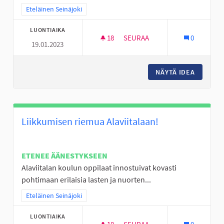
Rajaa tulokset teeman mukaan: Eteläinen Seinäjoki
Eteläinen Seinäjoki
LUONTIAIKA
18
18 SEURAAJAA
SEURAA
0
19.01.2023
PERÄSEINÄJOELLE KEPPARIRA
NÄYTÄ IDEA
PERÄSEI
Liikkumisen riemua Alaviitalaan!
ETENEE ÄÄNESTYKSEEN
Alaviitalan koulun oppilaat innostuivat kovasti
pohtimaan erilaisia lasten ja nuorten...
Rajaa tulokset teeman mukaan: Eteläinen Seinäjoki
Eteläinen Seinäjoki
LUONTIAIKA