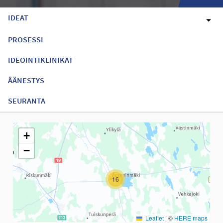
IDEAT
PROSESSI
IDEOINTIKLINIKAT
ÄÄNESTYS
SEURANTA
Seuraavassa elementissä on kartta, joka esittää tämän sivun tiet
+
−
16
Leaflet
|
©
HERE maps