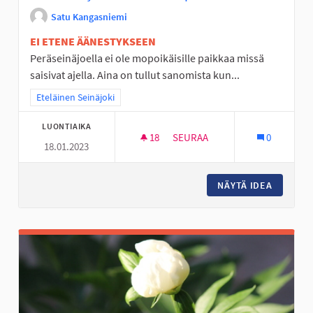
Satu Kangasniemi
EI ETENE ÄÄNESTYKSEEN
Peräseinäjoella ei ole mopoikäisille paikkaa missä
saisivat ajella. Aina on tullut sanomista kun...
Rajaa tulokset teeman mukaan: Eteläinen Seinäjoki
Eteläinen Seinäjoki
LUONTIAIKA
18
18 SEURAAJAA
SEURAA
0
18.01.2023
PERÄSEINÄJOEN NUORILLE MO
NÄYTÄ IDEA
PERÄSEI