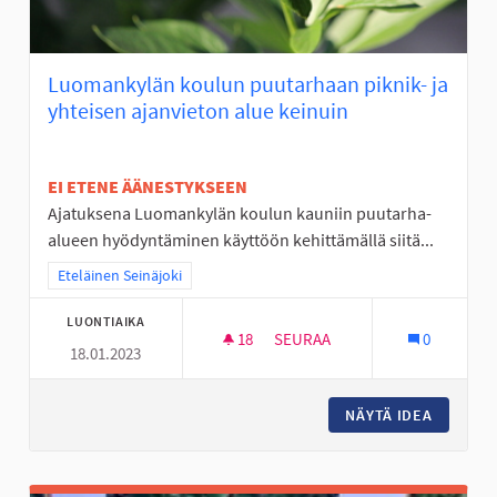
Luomankylän koulun puutarhaan piknik- ja
yhteisen ajanvieton alue keinuin
EI ETENE ÄÄNESTYKSEEN
Ajatuksena Luomankylän koulun kauniin puutarha-
alueen hyödyntäminen käyttöön kehittämällä siitä...
Rajaa tulokset teeman mukaan: Eteläinen Seinäjoki
Eteläinen Seinäjoki
LUONTIAIKA
18
18 SEURAAJAA
SEURAA
0
18.01.2023
LUOMANKYLÄN KOULUN PUUTAR
NÄYTÄ IDEA
LUOMANK