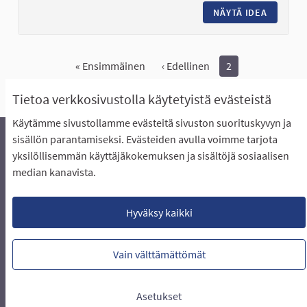
NÄYTÄ IDEA
LAAVU T
« Ensimmäinen
‹ Edellinen
2
Näytä kaikki peruutetut ideat
Tietoa verkkosivustolla käytetyistä evästeistä
Käytämme sivustollamme evästeitä sivuston suorituskyvyn ja
sisällön parantamiseksi. Evästeiden avulla voimme tarjota
yksilöllisemmän käyttäjäkokemuksen ja sisältöjä sosiaalisen
Äänestyksen pikaohjeet
Usein kysytyt kysymykset
median kanavista.
Näin äänestät Asukasbudjetissa
Yhteystiedot
Aluerajaukset ja budjetin jakautuminen alueille
Käyttöehdot asukkaille
Lataa avoimet datatiedostot
Hyväksy kaikki
Evästeasetukset
Vain välttämättömät
Verkkosivusto luotu
vapaan ohjelmiston
(Ulkoin
avulla.
Asetukset