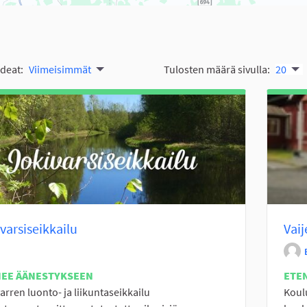
ideat:
Viimeisimmät
Tulosten määrä sivulla:
20
varsiseikkailu
Vaij
NEE ÄÄNESTYKSEEN
ETE
arren luonto- ja liikuntaseikkailu
Koulu