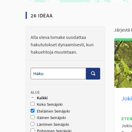
26 IDEAA
Järjestä 
Alla oleva lomake suodattaa
hakutulokset dynaamisesti, kun
hakuehtoja muutetaan.
ALUE
Joki
Kaikki
Koko Seinäjoki
Eteläinen Seinäjoki
Itäinen Seinäjoki
ETE
Läntinen Seinäjoki
Jokiv
Pohjoinen Seinäjoki