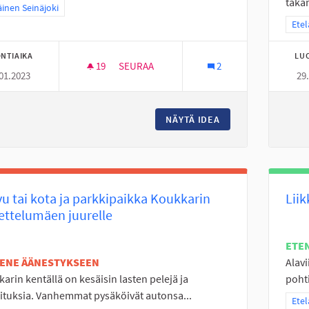
taka
a tulokset teeman mukaan: Eteläinen Seinäjoki
äinen Seinäjoki
Raja
Etel
NTIAIKA
LU
19
19 SEURAAJAA
SEURAA
2
01.2023
29
PERÄSEINÄJOEN AGILITY-RADAN VALAISTU
NÄYTÄ IDEA
PERÄSEINÄJOEN AG
u tai kota ja parkkipaikka Koukkarin
Lii
ettelumäen juurelle
ETE
TENE ÄÄNESTYKSEEN
Alavi
arin kentällä on kesäisin lasten pelejä ja
pohti
ituksia. Vanhemmat pysäköivät autonsa...
Raja
Etel