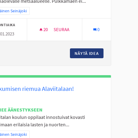
naolevalle metsäalueelle. Pulkkamäen ei...
a tulokset teeman mukaan: Eteläinen Seinäjoki
äinen Seinäjoki
ONTIAIKA
20
20 SEURAAJAA
SEURAA
0
.01.2023
S
PULKKAMÄKI KALAJÄRVEN LUISTINRADAN
ILITY-RADAN VALAISTUS
NÄYTÄ IDEA
PULKKAMÄKI KALA
kkumisen riemua Alaviitalaan!
NEE ÄÄNESTYKSEEN
italan koulun oppilaat innostuivat kovasti
maan erilaisia lasten ja nuorten...
a tulokset teeman mukaan: Eteläinen Seinäjoki
äinen Seinäjoki