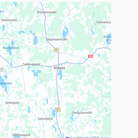
a, mutta se voi olla vaikeaselkoinen.
Leaflet
|
©
HERE maps