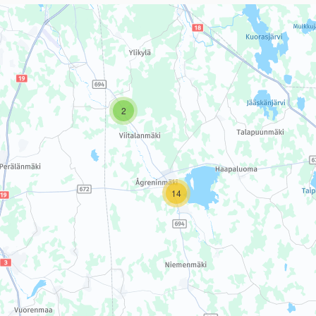
sivun tietueet karttapisteinä. Elementtiä voi käyttää ruudunlukijall
2
14