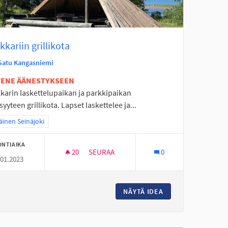
kariin grillikota
Satu Kangasniemi
ETENE ÄÄNESTYKSEEN
karin laskettelupaikan ja parkkipaikan
syyteen grillikota. Lapset laskettelee ja...
a tulokset teeman mukaan: Eteläinen Seinäjoki
äinen Seinäjoki
ONTIAIKA
20
20 SEURAAJAA
SEURAA
0
.01.2023
KOUKKARIIN GRILLIKOTA
 KEPPARIRATA
NÄYTÄ IDEA
KOUKKARIIN GRILL