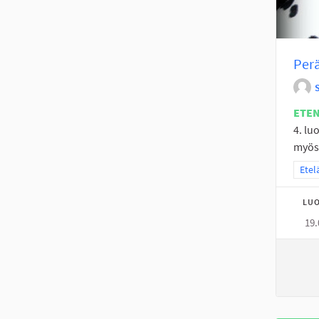
Perä
ETE
4. luo
myös 
Raja
Etel
LUO
19.