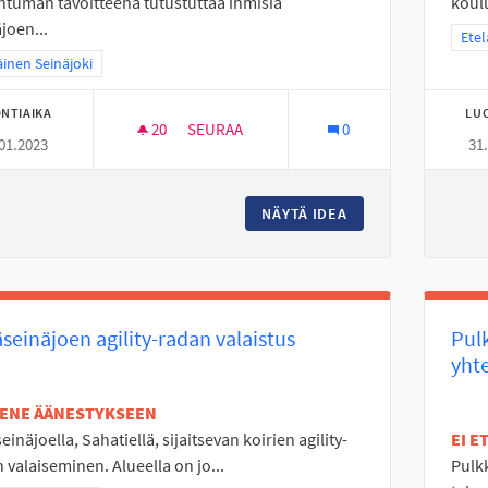
tuman tavoitteena tutustuttaa ihmisiä
koulu
joen...
Raja
Etel
a tulokset teeman mukaan: Eteläinen Seinäjoki
äinen Seinäjoki
NTIAIKA
LU
20
20 SEURAAJAA
SEURAA
0
01.2023
31
JOKIVARSISEIKKAILU
NÄYTÄ IDEA
JOKIVARSISEIKKAI
seinäjoen agility-radan valaistus
Pul
yht
TENE ÄÄNESTYKSEEN
einäjoella, Sahatiellä, sijaitsevan koirien agility-
EI 
 valaiseminen. Alueella on jo...
Pulk