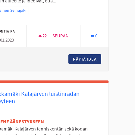
n alueelle ja ideoivat, että...
a tulokset teeman mukaan: Eteläinen Seinäjoki
äinen Seinäjoki
ONTIAIKA
22
22 SEURAAJAA
SEURAA
0
.01.2023
VAIJERILIUKU ALAVIITALAN KOULUN KENT
LU
NÄYTÄ IDEA
VAIJERILIUKU ALA
kkamäki Kalajärven luistinradan
eyteen
ETENE ÄÄNESTYKSEEN
kamäki Kalajärven tenniskentän sekä kodan