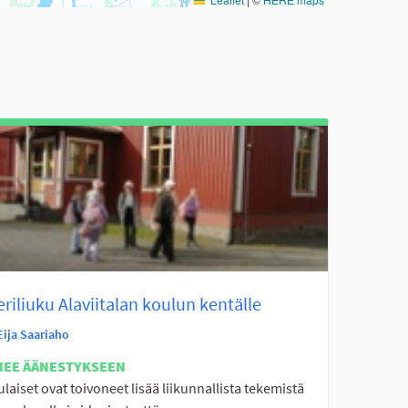
eriliuku Alaviitalan koulun kentälle
Eija Saariaho
NEE ÄÄNESTYKSEEN
laiset ovat toivoneet lisää liikunnallista tekemistä