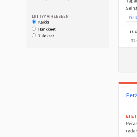
Tapah
Seinä
LIITTYY AIHEESEEN
Raja
Etel
Kaikki
Hankkeet
LUO
Tulokset
31.
Perä
EI E
Peräs
radan