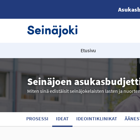
Asukasb
Etusivu
Seinäjoen asukasbudjett
Miten sinä edistäisit seinäjokelaisten lasten ja nuorte
PROSESSI
IDEAT
IDEOINTIKLINIKAT
ÄÄNES