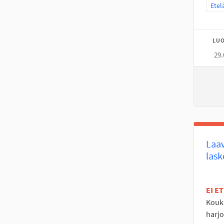
Raja
Etel
LUO
29.
Laav
lask
EI E
Koukk
harjo