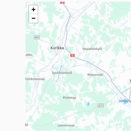
Seuraavassa elementissä on kartta, joka esittää tämän 
+
−