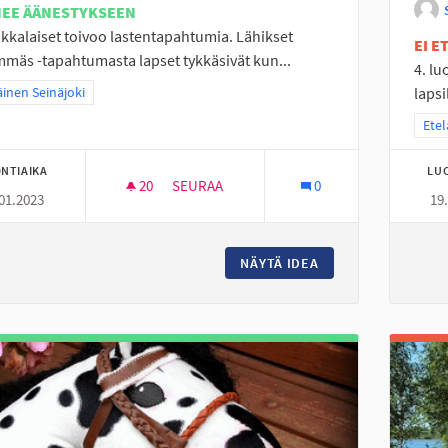
NEE ÄÄNESTYKSEEN
okkalaiset toivoo lastentapahtumia. Lähikset
EI 
mäs -tapahtumasta lapset tykkäsivät kun...
4. lu
a tulokset teeman mukaan: Eteläinen Seinäjoki
äinen Seinäjoki
lapsi
Raja
Etel
NTIAIKA
LU
20
20 SEURAAJAA
SEURAA
0
01.2023
19
PERÄSEINÄJOELLE LASTENTAPAHTUMIA
NÄYTÄ IDEA
PERÄSEINÄJOELLE