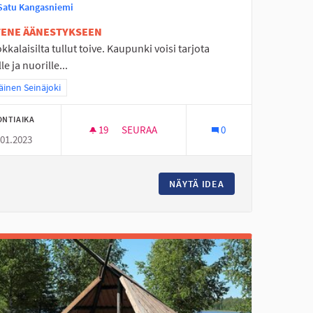
Satu Kangasniemi
ETENE ÄÄNESTYKSEEN
okkalaisilta tullut toive. Kaupunki voisi tarjota
lle ja nuorille...
a tulokset teeman mukaan: Eteläinen Seinäjoki
äinen Seinäjoki
ONTIAIKA
19
19 SEURAAJAA
SEURAA
0
.01.2023
PERÄSEINÄJOELLE RATSASTUSMAHDOLLIS
 LASTENTAPAHTUMIA
NÄYTÄ IDEA
PERÄSEINÄJOELLE