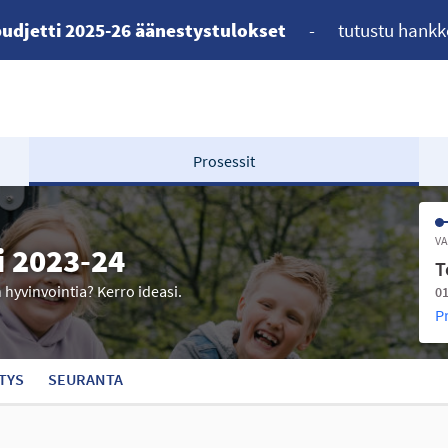
udjetti 2025-26 äänestystulokset
-
tutustu hankk
Prosessit
VA
i 2023-24
T
n hyvinvointia? Kerro ideasi.
01
P
TYS
SEURANTA