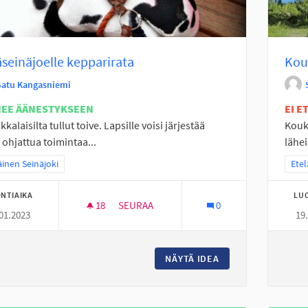
seinäjoelle kepparirata
Kouk
Satu Kangasniemi
NEE ÄÄNESTYKSEEN
EI 
kkalaisilta tullut toive. Lapsille voisi järjestää
Kouk
ohjattua toimintaa...
lähei
a tulokset teeman mukaan: Eteläinen Seinäjoki
äinen Seinäjoki
Raja
Etel
NTIAIKA
LU
18
18 SEURAAJAA
SEURAA
0
01.2023
19
PERÄSEINÄJOELLE KEPPARIRATA
NÄYTÄ IDEA
PERÄSEINÄJOELLE