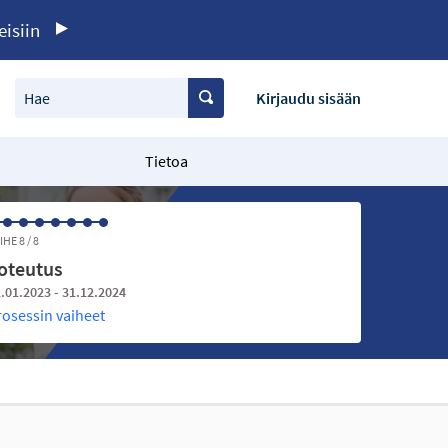
eisiin
Hae
Kirjaudu sisään
Tietoa
IHE 8 / 8
oteutus
.01.2023 - 31.12.2024
rosessin vaiheet