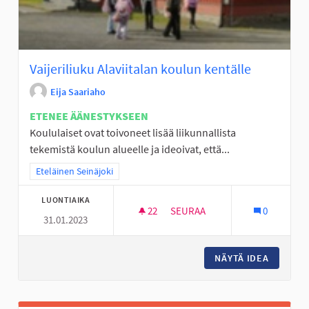
Vaijeriliuku Alaviitalan koulun kentälle
Eija Saariaho
ETENEE ÄÄNESTYKSEEN
Koululaiset ovat toivoneet lisää liikunnallista
tekemistä koulun alueelle ja ideoivat, että...
Rajaa tulokset teeman mukaan: Eteläinen Seinäjoki
Eteläinen Seinäjoki
LUONTIAIKA
22
22 SEURAAJAA
SEURAA
0
31.01.2023
VAIJERILIUKU ALAVIITALAN K
NÄYTÄ IDEA
VAIJERI