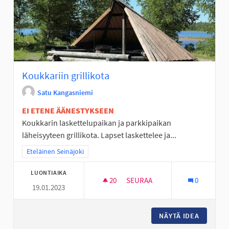
Koukkariin grillikota
Satu Kangasniemi
EI ETENE ÄÄNESTYKSEEN
Koukkarin laskettelupaikan ja parkkipaikan
läheisyyteen grillikota. Lapset laskettelee ja...
Rajaa tulokset teeman mukaan: Eteläinen Seinäjoki
Eteläinen Seinäjoki
LUONTIAIKA
20
20 SEURAAJAA
SEURAA
0
19.01.2023
KOUKKARIIN GRILLIKOTA
NÄYTÄ IDEA
KOUKKAR