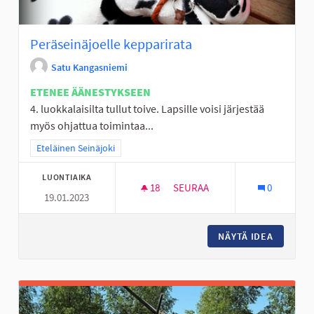
Peräseinäjoelle kepparirata
Satu Kangasniemi
ETENEE ÄÄNESTYKSEEN
4. luokkalaisilta tullut toive. Lapsille voisi järjestää
myös ohjattua toimintaa...
Rajaa tulokset teeman mukaan: Eteläinen Seinäjoki
Eteläinen Seinäjoki
LUONTIAIKA
18
18 SEURAAJAA
SEURAA
0
19.01.2023
PERÄSEINÄJOELLE KEPPARIRA
NÄYTÄ IDEA
PERÄSEI