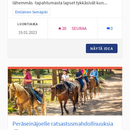
lähemmäs -tapahtumasta lapset tykkäsivät kun...
Rajaa tulokset teeman mukaan: Eteläinen Seinäjoki
Eteläinen Seinäjoki
LUONTIAIKA
20
20 SEURAAJAA
SEURAA
0
19.01.2023
PERÄSEINÄJOELLE LASTENTAP
NÄYTÄ IDEA
PERÄSE
Peräseinäjoelle ratsastusmahdollisuuksia