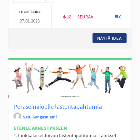
LUONTIAIKA
18
18 SEURAAJAA
SEURAA
0
27.01.2023
LIIKKUMISEN RIEMUA ALAVIITA
NÄYTÄ IDEA
LIIKKUM
Peräseinäjoelle lastentapahtumia
Satu Kangasniemi
ETENEE ÄÄNESTYKSEEN
4. luokkalaiset toivoo lastentapahtumia. Lähikset