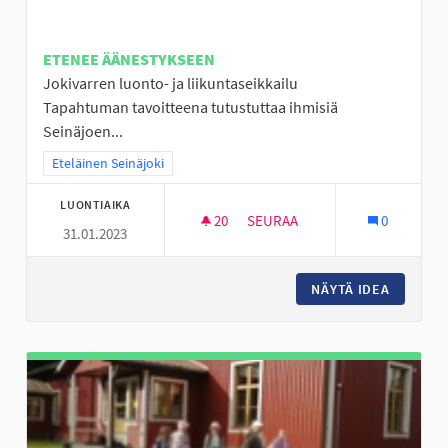
ETENEE ÄÄNESTYKSEEN
Jokivarren luonto- ja liikuntaseikkailu
Tapahtuman tavoitteena tutustuttaa ihmisiä
Seinäjoen...
Rajaa tulokset teeman mukaan: Eteläinen Seinäjoki
Eteläinen Seinäjoki
LUONTIAIKA
20
20 SEURAAJAA
SEURAA
0
31.01.2023
JOKIVARSISEIKKAILU
NÄYTÄ IDEA
JOKIVAR