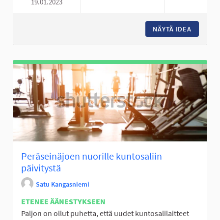
19.01.2023
HAAPALUOMAN KODAN PARAN
NÄYTÄ IDEA
HAAPAL
Peräseinäjoen nuorille kuntosaliin
päivitystä
Satu Kangasniemi
ETENEE ÄÄNESTYKSEEN
Paljon on ollut puhetta, että uudet kuntosalilaitteet