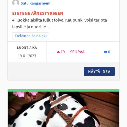
Satu Kangasniemi
EI ETENE ÄÄNESTYKSEEN
4. luokkalaisilta tullut toive. Kaupunki voisi tarjota
lapsille ja nuorille...
Rajaa tulokset teeman mukaan: Eteläinen Seinäjoki
Eteläinen Seinäjoki
LUONTIAIKA
19
19 SEURAAJAA
SEURAA
0
19.01.2023
PERÄSEINÄJOELLE RATSASTU
NÄYTÄ IDEA
PERÄSE