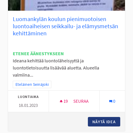
Luomankylän koulun pienimuotoisen
luontoaiheisen seikkailu- ja elämysmetsän
kehittäminen
ETENEE ÄÄNESTYKSEEN
Ideana kehittää luontoläheisyyttä ja
luontotietoisuutta lisäävää aluetta. Alueella
valmiina...
Rajaa tulokset teeman mukaan: Eteläinen Seinäjoki
Eteläinen Seinäjoki
LUONTIAIKA
19
19 SEURAAJAA
SEURAA
0
18.01.2023
LUOMANKYLÄN KOULUN PIENIM
NÄYTÄ IDEA
LUOMANK