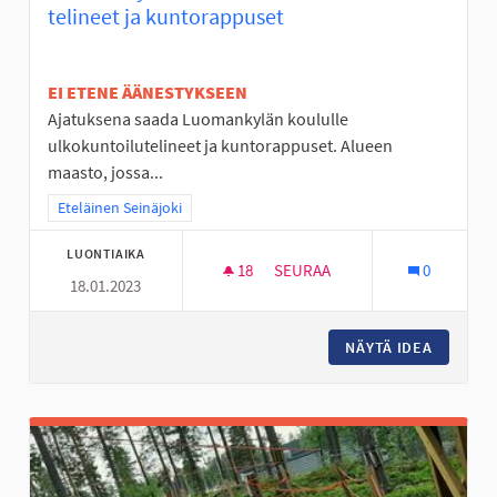
telineet ja kuntorappuset
EI ETENE ÄÄNESTYKSEEN
Ajatuksena saada Luomankylän koululle
ulkokuntoilutelineet ja kuntorappuset. Alueen
maasto, jossa...
Rajaa tulokset teeman mukaan: Eteläinen Seinäjoki
Eteläinen Seinäjoki
LUONTIAIKA
18
18 SEURAAJAA
SEURAA
0
18.01.2023
LUOMANKYLÄN KOULULLE ULK
NÄYTÄ IDEA
LUOMANK