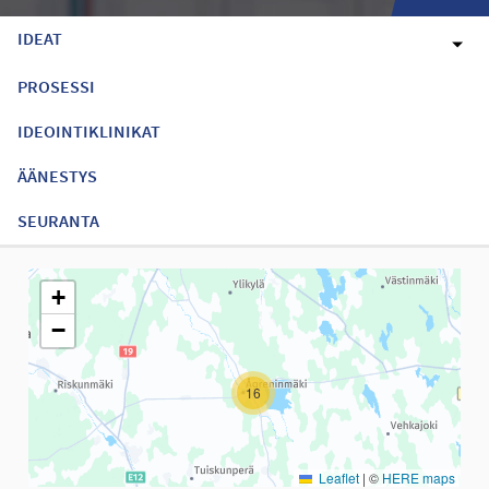
IDEAT
PROSESSI
IDEOINTIKLINIKAT
ÄÄNESTYS
SEURANTA
Seuraavassa elementissä on kartta, joka esittää tämän sivun tiet
+
−
16
Leaflet
|
©
HERE maps