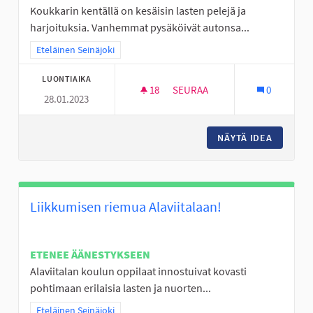
Koukkarin kentällä on kesäisin lasten pelejä ja
harjoituksia. Vanhemmat pysäköivät autonsa...
Rajaa tulokset teeman mukaan: Eteläinen Seinäjoki
Eteläinen Seinäjoki
LUONTIAIKA
18
18 SEURAAJAA
SEURAA
0
28.01.2023
LAAVU TAI KOTA JA PARKKIPA
NÄYTÄ IDEA
LAAVU T
Liikkumisen riemua Alaviitalaan!
ETENEE ÄÄNESTYKSEEN
Alaviitalan koulun oppilaat innostuivat kovasti
pohtimaan erilaisia lasten ja nuorten...
Rajaa tulokset teeman mukaan: Eteläinen Seinäjoki
Eteläinen Seinäjoki