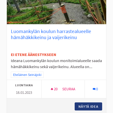
Luomankylän koulun harrastealueelle
hämähäkkikeinu ja vaijerikeinu
EI ETENE ÄÄNESTYKSEEN
Ideana Luomankylän koulun monitoimialueelle saada
hämähäkkikeinu sekä vaijerikeinu. Alueella on...
Rajaa tulokset teeman mukaan: Eteläinen Seinäjoki
Eteläinen Seinäjoki
LUONTIAIKA
20
20 SEURAAJAA
SEURAA
0
18.01.2023
LUOMANKYLÄN KOULUN HARRAS
NÄYTÄ IDEA
LUOMANK