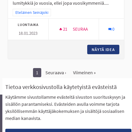
lumitykkiä jo vuosia, ellei jopa vuosikymmeniä....
Rajaa tulokset teeman mukaan: Eteläinen Seinäjoki
Eteläinen Seinäjoki
LUONTIAIKA
21
21 SEURAAJAA
SEURAA
0
18.01.2023
LUMITYKKI PERÄSEINÄJOEN K
NÄYTÄ IDEA
LUMITYK
1
Seuraava ›
Viimeinen »
Näytä kaikki peruutetut ideat
Tietoa verkkosivustolla käytetyistä evästeistä
Käytämme sivustollamme evästeitä sivuston suorituskyvyn ja
sisällön parantamiseksi. Evästeiden avulla voimme tarjota
yksilöllisemmän käyttäjäkokemuksen ja sisältöjä sosiaalisen
Äänestyksen pikaohjeet
Usein kysytyt kysymykset
median kanavista.
Näin äänestät Asukasbudjetissa
Yhteystiedot
Aluerajaukset ja budjetin jakautuminen alueille