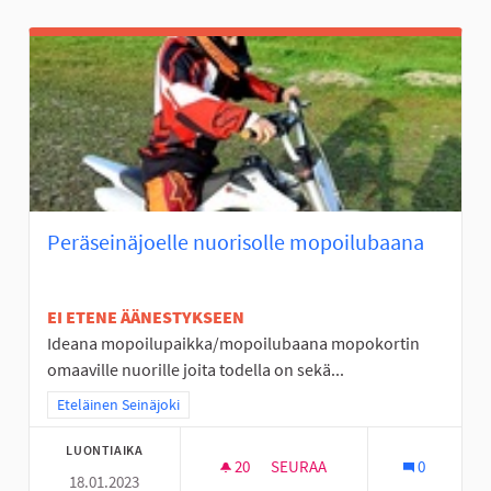
Peräseinäjoelle nuorisolle mopoilubaana
EI ETENE ÄÄNESTYKSEEN
Ideana mopoilupaikka/mopoilubaana mopokortin
omaaville nuorille joita todella on sekä...
Rajaa tulokset teeman mukaan: Eteläinen Seinäjoki
Eteläinen Seinäjoki
LUONTIAIKA
20
20 SEURAAJAA
SEURAA
0
18.01.2023
PERÄSEINÄJOELLE NUORISOL