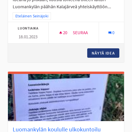
Luomankylän päähän Kalajärveä yhteiskäyttöön...
Rajaa tulokset teeman mukaan: Eteläinen Seinäjoki
Eteläinen Seinäjoki
LUONTIAIKA
20
20 SEURAAJAA
SEURAA
0
18.01.2023
PERÄSEINÄJOELLE LUOMANKYLÄ
NÄYTÄ IDEA
PERÄSEI
Luomankylän koululle ulkokuntoilu