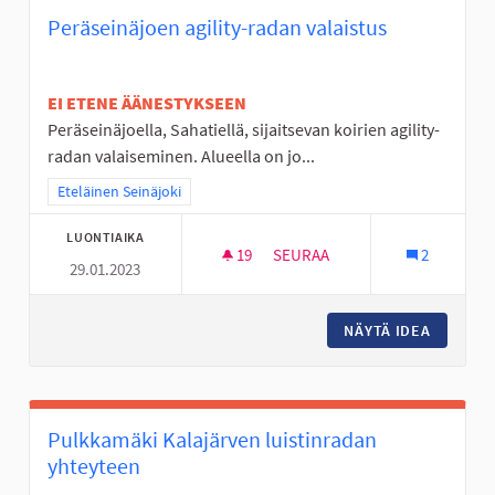
Peräseinäjoen agility-radan valaistus
EI ETENE ÄÄNESTYKSEEN
Peräseinäjoella, Sahatiellä, sijaitsevan koirien agility-
radan valaiseminen. Alueella on jo...
Rajaa tulokset teeman mukaan: Eteläinen Seinäjoki
Eteläinen Seinäjoki
LUONTIAIKA
19
19 SEURAAJAA
SEURAA
2
29.01.2023
PERÄSEINÄJOEN AGILITY-RADA
NÄYTÄ IDEA
PERÄSEI
Pulkkamäki Kalajärven luistinradan
yhteyteen