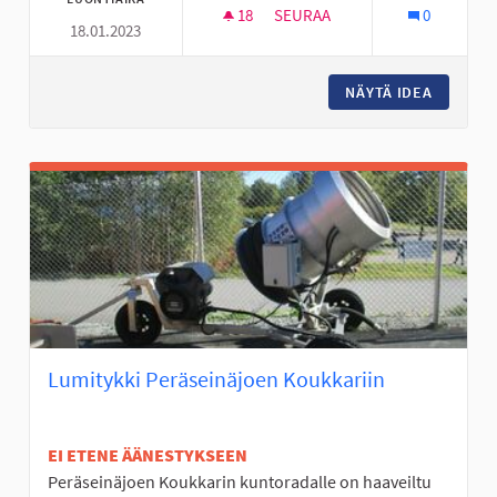
18
18 SEURAAJAA
SEURAA
0
18.01.2023
LUOMANKYLÄN KOULUN PUUTAR
NÄYTÄ IDEA
LUOMANK
Lumitykki Peräseinäjoen Koukkariin
EI ETENE ÄÄNESTYKSEEN
Peräseinäjoen Koukkarin kuntoradalle on haaveiltu