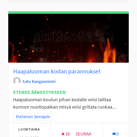
Haapaluoman kodan parannukset
Satu Kangasniemi
ETENEE ÄÄNESTYKSEEN
Haapaluoman koulun pihan kodalle voisi laittaa
kunnon nuotiopaikan missä voisi grillata ruokaa...
Rajaa tulokset teeman mukaan: Eteläinen Seinäjoki
Eteläinen Seinäjoki
LUONTIAIKA
18
18 SEURAAJAA
SEURAA
0