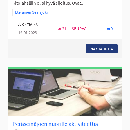
Ritolahalliin olisi hyvä sijoitus. Ovat...
Rajaa tulokset teeman mukaan: Eteläinen Seinäjoki
Eteläinen Seinäjoki
LUONTIAIKA
21
21 SEURAAJAA
SEURAA
0
19.01.2023
PERÄSEINÄJOEN NUORILLE KUN
NÄYTÄ IDEA
PERÄSEI
Peräseinäjoen nuorille aktiviteettia