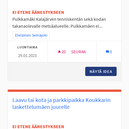
EI ETENE ÄÄNESTYKSEEN
Pulkkamäki Kalajärven tenniskentän sekä kodan
takanaolevalle metsäalueelle. Pulkkamäen ei...
Rajaa tulokset teeman mukaan: Eteläinen Seinäjoki
Eteläinen Seinäjoki
LUONTIAIKA
20
20 SEURAAJAA
SEURAA
0
29.01.2023
PULKKAMÄKI KALAJÄRVEN LUI
NÄYTÄ IDEA
PULKKAM
Laavu tai kota ja parkkipaikka Koukkarin
laskettelumäen juurelle
EI ETENE ÄÄNESTYKSEEN