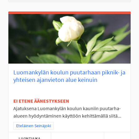
Luomankylän koulun puutarhaan piknik- ja
yhteisen ajanvieton alue keinuin
EI ETENE ÄÄNESTYKSEEN
Ajatuksena Luomankylän koulun kauniin puutarha-
alueen hyödyntäminen käyttöön kehittämällä siitä...
Rajaa tulokset teeman mukaan: Eteläinen Seinäjoki
Eteläinen Seinäjoki
LUONTIAIKA