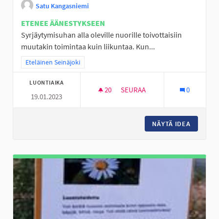
Satu Kangasniemi
ETENEE ÄÄNESTYKSEEN
Syrjäytymisuhan alla oleville nuorille toivottaisiin
muutakin toimintaa kuin liikuntaa. Kun...
Rajaa tulokset teeman mukaan: Eteläinen Seinäjoki
Eteläinen Seinäjoki
LUONTIAIKA
20
20 SEURAAJAA
SEURAA
0
19.01.2023
PERÄSEINÄJOEN NUORILLE AKT
NÄYTÄ IDEA
PERÄSEI