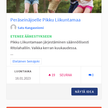
Peräseinäjoelle Pikku Liikuntamaa
Satu Kangasniemi
ETENEE ÄÄNESTYKSEEN
Pikku Liikuntamaan järjestäminen säännöllisesti
Ritolahalliin. Vaikka kerran kuukaudessa.
...
Rajaa tulokset teeman mukaan: Eteläinen Seinäjoki
Eteläinen Seinäjoki
LUONTIAIKA
19
19 SEURAAJAA
SEURAA
0
18.01.2023
PERÄSEINÄJOELLE PIKKU LIIK
NÄYTÄ IDEA
PERÄSEI