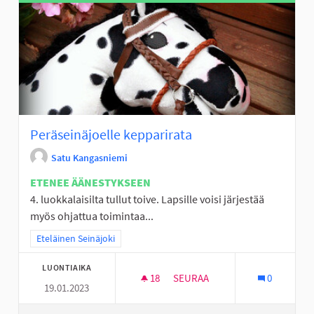
Peräseinäjoelle kepparirata
Satu Kangasniemi
ETENEE ÄÄNESTYKSEEN
4. luokkalaisilta tullut toive. Lapsille voisi järjestää
myös ohjattua toimintaa...
Rajaa tulokset teeman mukaan: Eteläinen Seinäjoki
Eteläinen Seinäjoki
LUONTIAIKA
18
18 SEURAAJAA
SEURAA
0
19.01.2023
PERÄSEINÄJOELLE KEPPARIRA