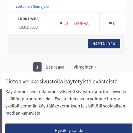
Rajaa tulokset teeman mukaan: Eteläinen Seinäjoki
Eteläinen Seinäjoki
LUONTIAIKA
20
20 SEURAAJAA
SEURAA
0
19.01.2023
PERÄSEINÄJOELLE LASTENTAP
NÄYTÄ IDEA
PERÄSE
1
Seuraava ›
Viimeinen »
Näytä kaikki peruutetut ideat
Tietoa verkkosivustolla käytetyistä evästeistä
Käytämme sivustollamme evästeitä sivuston suorituskyvyn ja
sisällön parantamiseksi. Evästeiden avulla voimme tarjota
yksilöllisemmän käyttäjäkokemuksen ja sisältöjä sosiaalisen
Äänestyksen pikaohjeet
Usein kysytyt kysymykset
median kanavista.
Näin äänestät Asukasbudjetissa
Yhteystiedot
Aluerajaukset ja budjetin jakautuminen alueille
Käyttöehdot asukkaille
Lataa avoimet datatiedostot
Hyväksy kaikki