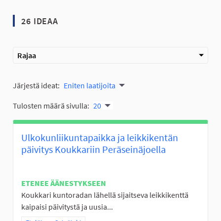
26 IDEAA
Rajaa
Järjestä ideat:
Eniten laatijoita
Tulosten määrä sivulla:
20
Ulkokunliikuntapaikka ja leikkikentän
päivitys Koukkariin Peräseinäjoella
ETENEE ÄÄNESTYKSEEN
Koukkari kuntoradan lähellä sijaitseva leikkikenttä
kaipaisi päivitystä ja uusia...