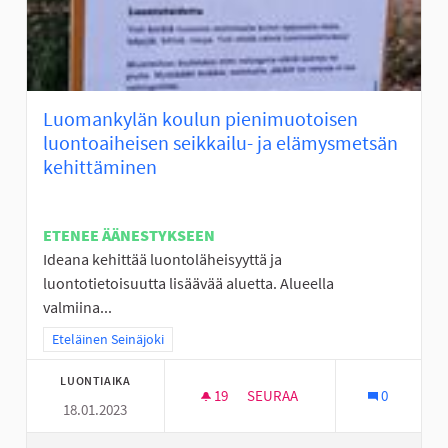
Luomankylän koulun pienimuotoisen
luontoaiheisen seikkailu- ja elämysmetsän
kehittäminen
ETENEE ÄÄNESTYKSEEN
Ideana kehittää luontoläheisyyttä ja
luontotietoisuutta lisäävää aluetta. Alueella
valmiina...
Rajaa tulokset teeman mukaan: Eteläinen Seinäjoki
Eteläinen Seinäjoki
LUONTIAIKA
19
19 SEURAAJAA
SEURAA
0
18.01.2023
LUOMANKYLÄN KOULUN PIENIM