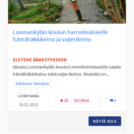
Luomankylän koulun harrastealueelle
hämähäkkikeinu ja vaijerikeinu
EI ETENE ÄÄNESTYKSEEN
Ideana Luomankylän koulun monitoimialueelle saada
hämähäkkikeinu sekä vaijerikeinu. Alueella on...
Rajaa tulokset teeman mukaan: Eteläinen Seinäjoki
Eteläinen Seinäjoki
LUONTIAIKA
20
20 SEURAAJAA
SEURAA
0
18.01.2023
LUOMANKYLÄN KOULUN HARRAS
NÄYTÄ IDEA
LUOMANK