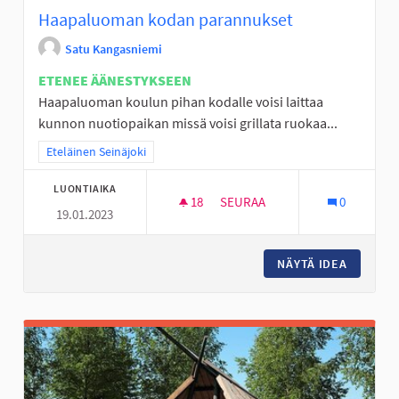
Haapaluoman kodan parannukset
Satu Kangasniemi
ETENEE ÄÄNESTYKSEEN
Haapaluoman koulun pihan kodalle voisi laittaa
kunnon nuotiopaikan missä voisi grillata ruokaa...
Rajaa tulokset teeman mukaan: Eteläinen Seinäjoki
Eteläinen Seinäjoki
LUONTIAIKA
18
18 SEURAAJAA
SEURAA
0
19.01.2023
HAAPALUOMAN KODAN PARAN
NÄYTÄ IDEA
HAAPAL