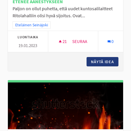
ETENEE ÄÄNESTYKSEEN
Paljon on ollut puhetta, että uudet kuntosalilaitteet
Ritolahalliin olisi hyvä sijoitus. Ovat...
Rajaa tulokset teeman mukaan: Eteläinen Seinäjoki
Eteläinen Seinäjoki
LUONTIAIKA
21
21 SEURAAJAA
SEURAA
0
19.01.2023
PERÄSEINÄJOEN NUORILLE KUN
NÄYTÄ IDEA
PERÄSEI