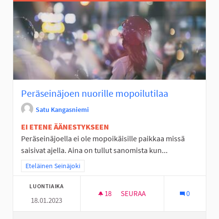
Peräseinäjoen nuorille mopoilutilaa
Satu Kangasniemi
EI ETENE ÄÄNESTYKSEEN
Peräseinäjoella ei ole mopoikäisille paikkaa missä
saisivat ajella. Aina on tullut sanomista kun...
Rajaa tulokset teeman mukaan: Eteläinen Seinäjoki
Eteläinen Seinäjoki
LUONTIAIKA
18
18 SEURAAJAA
SEURAA
0
18.01.2023
PERÄSEINÄJOEN NUORILLE MO