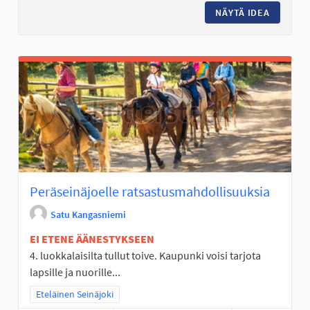
NÄYTÄ IDEA
PERÄSEI
Peräseinäjoelle ratsastusmahdollisuuksia
Satu Kangasniemi
EI ETENE ÄÄNESTYKSEEN
4. luokkalaisilta tullut toive. Kaupunki voisi tarjota
lapsille ja nuorille...
Rajaa tulokset teeman mukaan: Eteläinen Seinäjoki
Eteläinen Seinäjoki