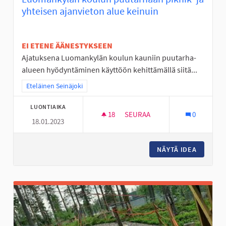
yhteisen ajanvieton alue keinuin
EI ETENE ÄÄNESTYKSEEN
Ajatuksena Luomankylän koulun kauniin puutarha-
alueen hyödyntäminen käyttöön kehittämällä siitä...
Rajaa tulokset teeman mukaan: Eteläinen Seinäjoki
Eteläinen Seinäjoki
LUONTIAIKA
18
18 SEURAAJAA
SEURAA
0
18.01.2023
LUOMANKYLÄN KOULUN PUUTAR
NÄYTÄ IDEA
LUOMANK