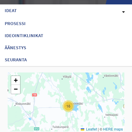
IDEAT
PROSESSI
IDEOINTIKLINIKAT
ÄÄNESTYS
SEURANTA
Seuraavassa elementissä on kartta, joka esittää tämän sivun tiet
+
−
16
Leaflet
|
©
HERE maps