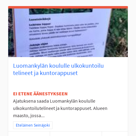
Luomankylän koululle ulkokuntoilu
telineet ja kuntorappuset
EI ETENE ÄÄNESTYKSEEN
Ajatuksena saada Luomankylän koululle
ulkokuntoilutelineet ja kuntorappuset. Alueen
maasto, jossa...
Rajaa tulokset teeman mukaan: Eteläinen Seinäjoki
Eteläinen Seinäjoki