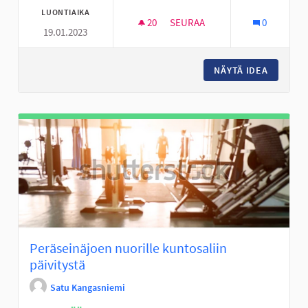
LUONTIAIKA
20
20 SEURAAJAA
SEURAA
0
19.01.2023
PERÄSEINÄJOEN NUORILLE AKT
NÄYTÄ IDEA
PERÄSEI
Peräseinäjoen nuorille kuntosaliin
päivitystä
Satu Kangasniemi