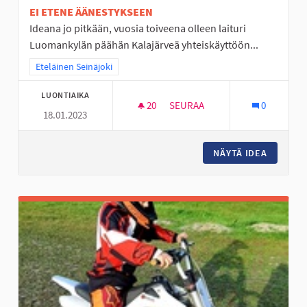
EI ETENE ÄÄNESTYKSEEN
Ideana jo pitkään, vuosia toiveena olleen laituri
Luomankylän päähän Kalajärveä yhteiskäyttöön...
Rajaa tulokset teeman mukaan: Eteläinen Seinäjoki
Eteläinen Seinäjoki
LUONTIAIKA
20
20 SEURAAJAA
SEURAA
0
18.01.2023
PERÄSEINÄJOELLE LUOMANKYLÄ
NÄYTÄ IDEA
PERÄSEI