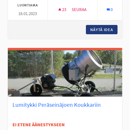
LUONTIAIKA
23
23 SEURAAJAA
SEURAA
0
18.01.2023
VESIJUMPPANÄYTTÖ
NÄYTÄ IDEA
VESIJU
Lumitykki Peräseinäjoen Koukkariin
EI ETENE ÄÄNESTYKSEEN