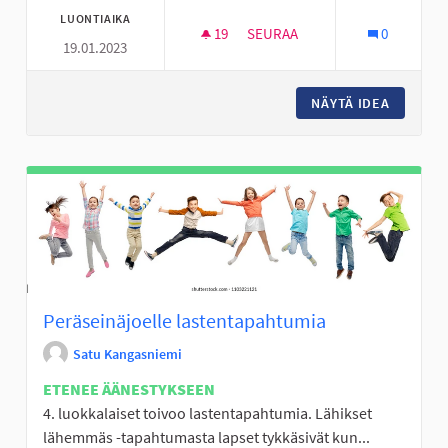
LUONTIAIKA
19
19 SEURAAJAA
SEURAA
0
19.01.2023
PERÄSEINÄJOELLE RATSASTU
NÄYTÄ IDEA
PERÄSE
Peräseinäjoelle lastentapahtumia
Satu Kangasniemi
ETENEE ÄÄNESTYKSEEN
4. luokkalaiset toivoo lastentapahtumia. Lähikset
lähemmäs -tapahtumasta lapset tykkäsivät kun...