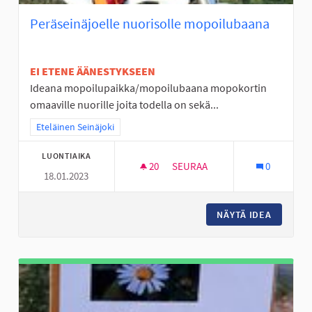
Peräseinäjoelle nuorisolle mopoilubaana
EI ETENE ÄÄNESTYKSEEN
Ideana mopoilupaikka/mopoilubaana mopokortin
omaaville nuorille joita todella on sekä...
Rajaa tulokset teeman mukaan: Eteläinen Seinäjoki
Eteläinen Seinäjoki
LUONTIAIKA
20
20 SEURAAJAA
SEURAA
0
18.01.2023
PERÄSEINÄJOELLE NUORISOL
NÄYTÄ IDEA
PERÄSEI