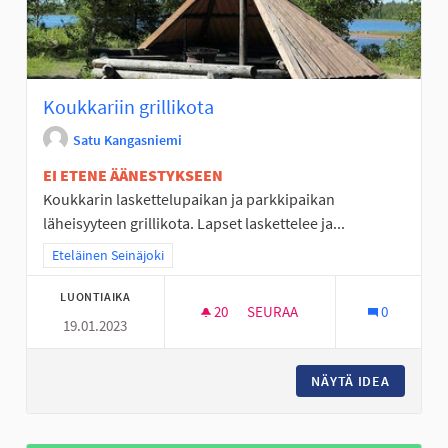
Koukkariin grillikota
Satu Kangasniemi
EI ETENE ÄÄNESTYKSEEN
Koukkarin laskettelupaikan ja parkkipaikan
läheisyyteen grillikota. Lapset laskettelee ja...
Rajaa tulokset teeman mukaan: Eteläinen Seinäjoki
Eteläinen Seinäjoki
LUONTIAIKA
20
20 SEURAAJAA
SEURAA
0
19.01.2023
KOUKKARIIN GRILLIKOTA
NÄYTÄ IDEA
KOUKKAR