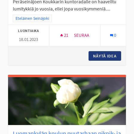
Peräseinäjoen Koukkarin kuntoradalle on haaveiltu
lumitykkiä jo vuosia, ellei jopa vuosikymmeniä....
Rajaa tulokset teeman mukaan: Eteläinen Seinäjoki
Eteläinen Seinäjoki
LUONTIAIKA
21
21 SEURAAJAA
SEURAA
0
18.01.2023
LUMITYKKI PERÄSEINÄJOEN K
NÄYTÄ IDEA
LUMITYK
Luomankylän koulun puutarhaan piknik- ja