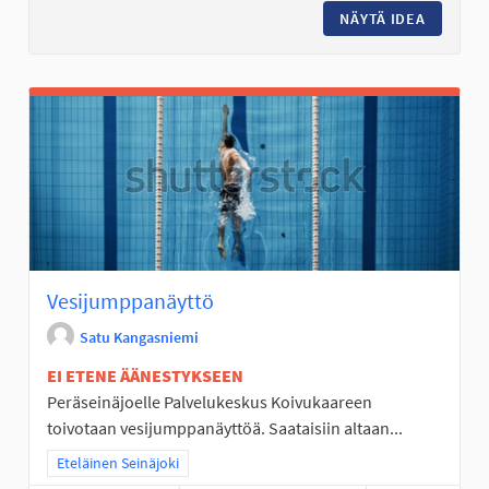
NÄYTÄ IDEA
PERÄSEI
Vesijumppanäyttö
Satu Kangasniemi
EI ETENE ÄÄNESTYKSEEN
Peräseinäjoelle Palvelukeskus Koivukaareen
toivotaan vesijumppanäyttöä. Saataisiin altaan...
Rajaa tulokset teeman mukaan: Eteläinen Seinäjoki
Eteläinen Seinäjoki