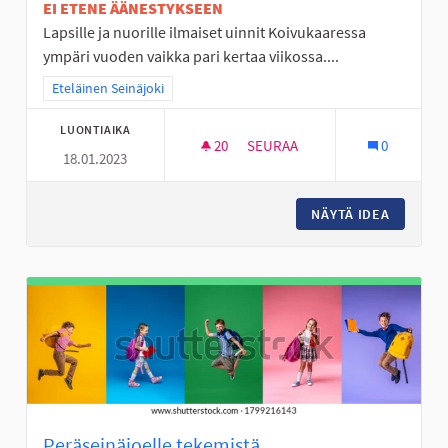
EI ETENE ÄÄNESTYKSEEN
Lapsille ja nuorille ilmaiset uinnit Koivukaaressa
ympäri vuoden vaikka pari kertaa viikossa....
Rajaa tulokset teeman mukaan: Eteläinen Seinäjoki
Eteläinen Seinäjoki
LUONTIAIKA
20
20 SEURAAJAA
SEURAA
0
18.01.2023
PERÄSEINÄJOELLA UIMAAN
NÄYTÄ IDEA
PERÄSEI
Peräseinäjoelle tekemistä