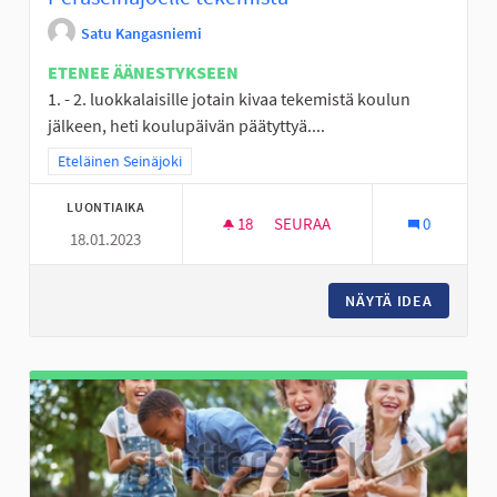
Satu Kangasniemi
ETENEE ÄÄNESTYKSEEN
1. - 2. luokkalaisille jotain kivaa tekemistä koulun
jälkeen, heti koulupäivän päätyttyä....
Rajaa tulokset teeman mukaan: Eteläinen Seinäjoki
Eteläinen Seinäjoki
LUONTIAIKA
18
18 SEURAAJAA
SEURAA
0
18.01.2023
PERÄSEINÄJOELLE TEKEMISTÄ
NÄYTÄ IDEA
PERÄSEI