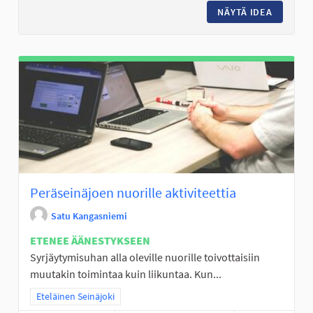
NÄYTÄ IDEA
LUOMANK
Peräseinäjoen nuorille aktiviteettia
Satu Kangasniemi
ETENEE ÄÄNESTYKSEEN
Syrjäytymisuhan alla oleville nuorille toivottaisiin
muutakin toimintaa kuin liikuntaa. Kun...
Rajaa tulokset teeman mukaan: Eteläinen Seinäjoki
Eteläinen Seinäjoki