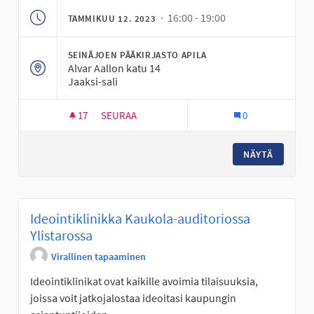
· 16:00 - 19:00
TAMMIKUU 12. 2023
SEINÄJOEN PÄÄKIRJASTO APILA
Alvar Aallon katu 14
Jaaksi-sali
17
17 SEURAAJAA
SEURAA
0
IDEOINTIKLINIKKA PÄÄKIRJASTO APILASSA
NÄYTÄ
Ideointiklinikka Kaukola-auditoriossa
Ylistarossa
Virallinen tapaaminen
Ideointiklinikat ovat kaikille avoimia tilaisuuksia,
joissa voit jatkojalostaa ideoitasi kaupungin