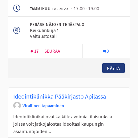
· 17:00 - 19:00
TAMMIKUU 18. 2023
PERÄSEINÄJOEN TERÄSTALO
Keikulinkuja 1
Valtuustosali
17
17 SEURAAJAA
SEURAA
0
IDEOINTIKLINIKKA TERÄSTALOLLA PERÄSEINÄJ
NÄYTÄ
Ideointiklinikka Pääkirjasto Apilassa
Virallinen tapaaminen
Ideointiklinikat ovat kaikille avoimia tilaisuuksia,
joissa voit jatkojalostaa ideoitasi kaupungin
asiantuntijoiden...