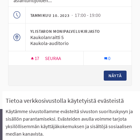
asiantuntijoiden...
· 17:00 - 19:00
TAMMIKUU 10. 2023
YLISTARON MONIPALVELUKIRJASTO
Kaukolanraitti 5
Kaukola-auditorio
17
17 SEURAAJAA
SEURAA
0
IDEOINTIKLINIKKA KAUKOLA-AUDITORIOSSA YL
NÄYTÄ
Näytä kaikki peruutetut tapaamiset
Tietoa verkkosivustolla käytetyistä evästeistä
Käytämme sivustollamme evästeitä sivuston suorituskyvyn ja
sisällön parantamiseksi. Evästeiden avulla voimme tarjota
yksilöllisemmän käyttäjäkokemuksen ja sisältöjä sosiaalisen
Äänestyksen pikaohjeet
Usein kysytyt kysymykset
median kanavista.
Näin äänestät Asukasbudjetissa
Yhteystiedot