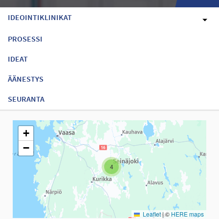
IDEOINTIKLINIKAT
PROSESSI
IDEAT
ÄÄNESTYS
SEURANTA
Seuraavassa elementissä on kartta, joka esittää tämän sivun tiet
+
−
4
Leaflet
|
©
HERE maps