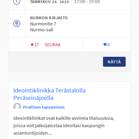
· 17:00 - 19:00
TAMMIKUU 26. 2023
NURMON KIRJASTO
Nurmontie 7
Nurmo-sali
17
17 SEURAAJAA
SEURAA
0
IDEOINTIKLINIKKA NURMO-SALISSA
NÄYTÄ
Ideointiklinikka Terästalolla
Peräseinäjoella
Virallinen tapaaminen
Ideointiklinikat ovat kaikille avoimia tilaisuuksia,
joissa voit jatkojalostaa ideoitasi kaupungin
asiantuntijoiden...