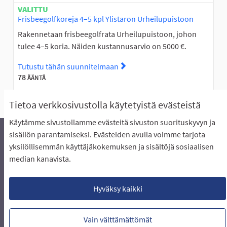
VALITTU
Frisbeegolfkoreja 4–5 kpl Ylistaron Urheilupuistoon
Rakennetaan frisbeegolfrata Urheilupuistoon, johon
tulee 4–5 koria. Näiden kustannusarvio on 5000 €.
Tutustu tähän suunnitelmaan
Tutustu suunnitelmaan Frisbe
78
ÄÄNTÄ
Tietoa verkkosivustolla käytetyistä evästeistä
Käytämme sivustollamme evästeitä sivuston suorituskyvyn ja
sisällön parantamiseksi. Evästeiden avulla voimme tarjota
yksilöllisemmän käyttäjäkokemuksen ja sisältöjä sosiaalisen
Äänestyksen pikaohjeet
Usein kysytyt kysymykset
median kanavista.
Näin äänestät Asukasbudjetissa
Yhteystiedot
Aluerajaukset ja budjetin jakautuminen alueille
Käyttöehdot asukkaille
Lataa avoimet datatiedostot
Hyväksy kaikki
Evästeasetukset
Vain välttämättömät