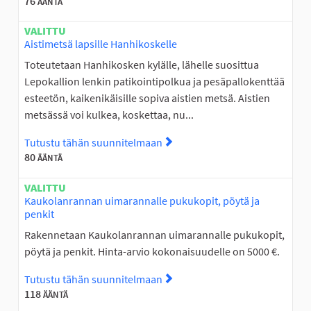
76
ÄÄNTÄ
VALITTU
Aistimetsä lapsille Hanhikoskelle
Toteutetaan Hanhikosken kylälle, lähelle suosittua
Lepokallion lenkin patikointipolkua ja pesäpallokenttää
esteetön, kaikenikäisille sopiva aistien metsä. Aistien
metsässä voi kulkea, koskettaa, nu...
Tutustu tähän suunnitelmaan
Tutustu suunnitelmaan Aistim
80
ÄÄNTÄ
VALITTU
Kaukolanrannan uimarannalle pukukopit, pöytä ja
penkit
Rakennetaan Kaukolanrannan uimarannalle pukukopit,
pöytä ja penkit. Hinta-arvio kokonaisuudelle on 5000 €.
Tutustu tähän suunnitelmaan
Tutustu suunnitelmaan Kauko
118
ÄÄNTÄ