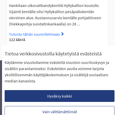
Hankitaan ulkosalibandykenttä Hyllykallion koululle.
Sijainti kentälle olisi Hyllykallion pesäpallokentän
viereinen alue. Kustannusarvio kentälle pohjatöineen
(hiekkapohja suodatinkankaalla) on 28 ...
Tutustu tähän suunnitelmaan
Tutustu suunnitelmaan Ulkosa
122
ÄÄNTÄ
Tietoa verkkosivustolla käytetyistä evästeistä
Käytämme sivustollamme evästeitä sivuston suorituskyvyn ja
sisällön parantamiseksi. Evästeiden avulla voimme tarjota
yksilöllisemmän käyttäjäkokemuksen ja sisältöjä sosiaalisen
Äänestyksen pikaohjeet
Usein kysytyt kysymykset
median kanavista.
Näin äänestät Asukasbudjetissa
Yhteystiedot
Aluerajaukset ja budjetin jakautuminen alueille
Käyttöehdot asukkaille
Lataa avoimet datatiedostot
Hyväksy kaikki
Evästeasetukset
Vain välttämättömät