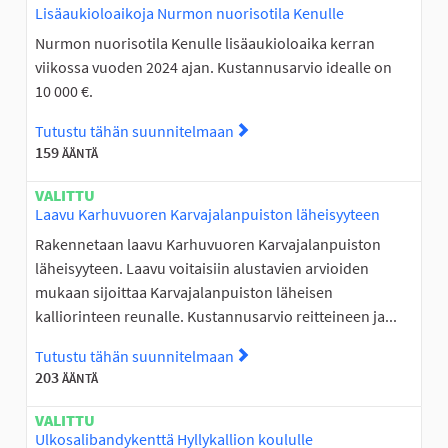
Lisäaukioloaikoja Nurmon nuorisotila Kenulle
Nurmon nuorisotila Kenulle lisäaukioloaika kerran
viikossa vuoden 2024 ajan. Kustannusarvio idealle on
10 000 €.
Tutustu tähän suunnitelmaan
Tutustu suunnitelmaan Lisäa
159
ÄÄNTÄ
VALITTU
Laavu Karhuvuoren Karvajalanpuiston läheisyyteen
Rakennetaan laavu Karhuvuoren Karvajalanpuiston
läheisyyteen. Laavu voitaisiin alustavien arvioiden
mukaan sijoittaa Karvajalanpuiston läheisen
kalliorinteen reunalle. Kustannusarvio reitteineen ja...
Tutustu tähän suunnitelmaan
Tutustu suunnitelmaan Laavu
203
ÄÄNTÄ
VALITTU
Ulkosalibandykenttä Hyllykallion koululle