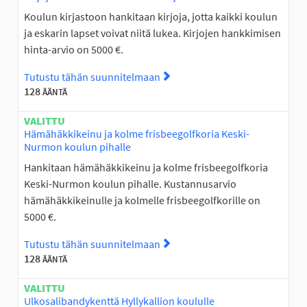
Koulun kirjastoon hankitaan kirjoja, jotta kaikki koulun
ja eskarin lapset voivat niitä lukea. Kirjojen hankkimisen
hinta-arvio on 5000 €.
Tutustu tähän suunnitelmaan
Tutustu suunnitelmaan Kirjoj
128
ÄÄNTÄ
VALITTU
Hämähäkkikeinu ja kolme frisbeegolfkoria Keski-
Nurmon koulun pihalle
Hankitaan hämähäkkikeinu ja kolme frisbeegolfkoria
Keski-Nurmon koulun pihalle. Kustannusarvio
hämähäkkikeinulle ja kolmelle frisbeegolfkorille on
5000 €.
Tutustu tähän suunnitelmaan
Tutustu suunnitelmaan Hämäh
128
ÄÄNTÄ
VALITTU
Ulkosalibandykenttä Hyllykallion koululle