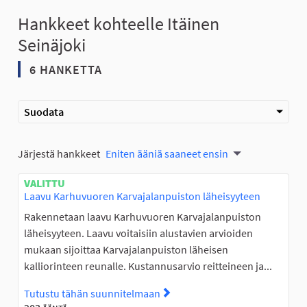
Hankkeet kohteelle Itäinen
Seinäjoki
6 HANKETTA
Suodata
Järjestä hankkeet
Eniten ääniä saaneet ensin
VALITTU
Laavu Karhuvuoren Karvajalanpuiston läheisyyteen
Rakennetaan laavu Karhuvuoren Karvajalanpuiston
läheisyyteen. Laavu voitaisiin alustavien arvioiden
mukaan sijoittaa Karvajalanpuiston läheisen
kalliorinteen reunalle. Kustannusarvio reitteineen ja...
Tutustu tähän suunnitelmaan
Tutustu suunnitelmaan Laavu