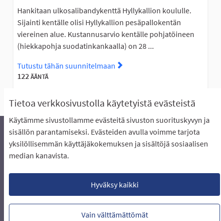
Hankitaan ulkosalibandykenttä Hyllykallion koululle.
Sijainti kentälle olisi Hyllykallion pesäpallokentän
viereinen alue. Kustannusarvio kentälle pohjatöineen
(hiekkapohja suodatinkankaalla) on 28 ...
Tutustu tähän suunnitelmaan
Tutustu suunnitelmaan Ulkosa
122
ÄÄNTÄ
Tietoa verkkosivustolla käytetyistä evästeistä
Käytämme sivustollamme evästeitä sivuston suorituskyvyn ja
sisällön parantamiseksi. Evästeiden avulla voimme tarjota
yksilöllisemmän käyttäjäkokemuksen ja sisältöjä sosiaalisen
Äänestyksen pikaohjeet
Usein kysytyt kysymykset
median kanavista.
Näin äänestät Asukasbudjetissa
Yhteystiedot
Aluerajaukset ja budjetin jakautuminen alueille
Käyttöehdot asukkaille
Lataa avoimet datatiedostot
Hyväksy kaikki
Evästeasetukset
Vain välttämättömät