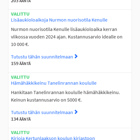
203
ÄÄNTÄ
VALITTU
Lisäaukioloaikoja Nurmon nuorisotila Kenulle
Nurmon nuorisotila Kenulle lisäaukioloaika kerran
viikossa vuoden 2024 ajan. Kustannusarvio idealle on
10 000 €.
Tutustu tähän suunnitelmaan
Tutustu suunnitelmaan Lisäa
159
ÄÄNTÄ
VALITTU
Hämähäkkikeinu Tanelinrannan koululle
Hankitaan Tanelinrannan koululle hämähäkkikeinu.
Keinun kustannusarvio on 5000 €.
Tutustu tähän suunnitelmaan
Tutustu suunnitelmaan Hämä
134
ÄÄNTÄ
VALITTU
Kirjoja Kertunlaakson koulun kirjastoon