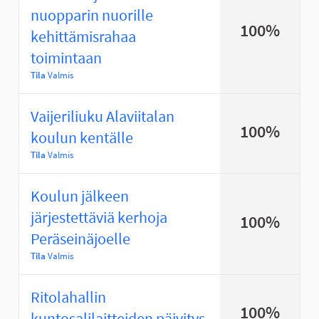
nuopparin nuorille
100%
kehittämisrahaa
toimintaan
Tila
Valmis
Vaijeriliuku Alaviitalan
100%
koulun kentälle
Tila
Valmis
Koulun jälkeen
järjestettäviä kerhoja
100%
Peräseinäjoelle
Tila
Valmis
Ritolahallin
100%
kuntosalilaitteiden päivitys