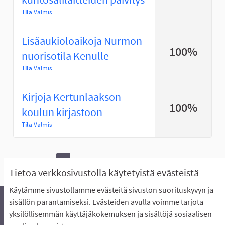
Tila
Valmis
Lisäaukioloaikoja Nurmon
100%
nuorisotila Kenulle
Tila
Valmis
Kirjoja Kertunlaakson
100%
koulun kirjastoon
Tila
Valmis
1
Seuraava ›
Viimeinen »
Tietoa verkkosivustolla käytetyistä evästeistä
Käytämme sivustollamme evästeitä sivuston suorituskyvyn ja
sisällön parantamiseksi. Evästeiden avulla voimme tarjota
yksilöllisemmän käyttäjäkokemuksen ja sisältöjä sosiaalisen
Äänestyksen pikaohjeet
Usein kysytyt kysymykset