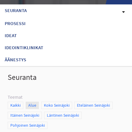
SEURANTA
PROSESSI
IDEAT
IDEOINTIKLINIKAT
ÄÄNESTYS
Seuranta
Teemat
Scope
Kaikki
Scope
Alue
Scope
Koko Seinäjoki
Scope
Eteläinen Seinäjoki
Scope
Itäinen Seinäjoki
Scope
Läntinen Seinäjoki
Scope
Pohjoinen Seinäjoki