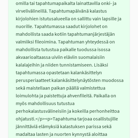
omilla tai tapahtumapaikalta lainattavilla onki- ja 
virvelivälineillä. Tapahtumapäivänä kalastus 
kirjolohien istutusalueella on sallittu vain lapsille ja 
nuorille. Tapahtumassa saadut kirjolohet on 
mahdollista saada kotiin tapahtumanjärjestäjän 
valmiiksi fileoimina. Tapahtuman yhteydessä on 
mahdollista tutustua paikalle tuodussa isossa 
akvaarioaltaassa uiviin eläviin suomalaisiin 
kalalajeihin ja niiden tunnistamiseen. Lisäksi 
tapahtumassa opastetaan kalankäsittelyn 
perusperiaatteet kalankäsittelynäytösten muodossa 
sekä maistellaan paikan päällä valmistettua 
loimulohta ja paistettuja ahvenfileitä. Paikalla on 
myös mahdollisuus tutustua 
perhokalastusvälineisiin ja kokeilla perhonheittoa 
ohjatusti.</p><p>Tapahtuma tarjoaa osallistujille 
jännittäviä elämyksiä kalastuksen parissa sekä 
madaltaa lasten ja nuorten kynnystä aloittaa 