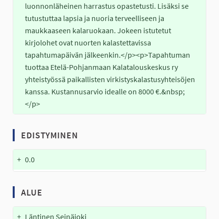
luonnonläheinen harrastus opastetusti. Lisäksi se 
tutustuttaa lapsia ja nuoria terveelliseen ja 
maukkaaseen kalaruokaan. Jokeen istutetut 
kirjolohet ovat nuorten kalastettavissa 
tapahtumapäivän jälkeenkin.</p><p>Tapahtuman 
tuottaa Etelä-Pohjanmaan Kalatalouskeskus ry 
yhteistyössä paikallisten virkistyskalastusyhteisöjen 
kanssa. Kustannusarvio idealle on 8000 €.&nbsp;
</p>
EDISTYMINEN
+
0.0
ALUE
+
Läntinen Seinäjoki