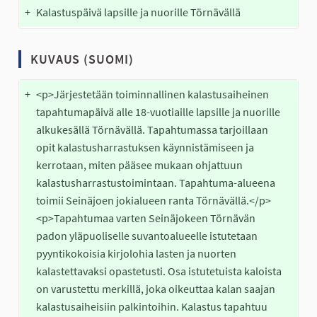
+
Kalastuspäivä lapsille ja nuorille Törnävällä
KUVAUS (SUOMI)
+
<p>Järjestetään toiminnallinen kalastusaiheinen 
tapahtumapäivä alle 18-vuotiaille lapsille ja nuorille 
alkukesällä Törnävällä. Tapahtumassa tarjoillaan 
opit kalastusharrastuksen käynnistämiseen ja 
kerrotaan, miten pääsee mukaan ohjattuun 
kalastusharrastustoimintaan. Tapahtuma-alueena 
toimii Seinäjoen jokialueen ranta Törnävällä.</p>
<p>Tapahtumaa varten Seinäjokeen Törnävän 
padon yläpuoliselle suvantoalueelle istutetaan 
pyyntikokoisia kirjolohia lasten ja nuorten 
kalastettavaksi opastetusti. Osa istutetuista kaloista 
on varustettu merkillä, joka oikeuttaa kalan saajan 
kalastusaiheisiin palkintoihin. Kalastus tapahtuu 