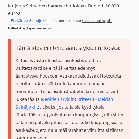
kuljetus Seinäjoen hammashoitolaan. Budjetti 10 000
euroa.
Rajaa tulokset teeman mukaan: Eteläinen Seinäjoki
Eteläinen Seinäjoki
(muutettu nimestä
Eteläinen Seinäjoki
hallintakäyttäjän toimesta)
Tämä idea ei etene äänestykseen, koska:
Kiitos hyvästä ideastasi asukasbudjettiin.
Valitettavasti se ei tällä kertaa edennyt
äänestysvaiheeseen. Asukasbudjetissa ei toteuteta
ideoita, jotka eivät kuulu kaupungin omaan
toimintaan. Lisää asukasbudjetin kriteereistä voit
lukea täältä
Ideoiden arviointikriteerit - Meidän
Seinäjoki
. Lisäksi jos tällaisia kyydityksiä
(Ulkoinen linkki)
lähdettäisiin organisoimaan kaupungissa, niin sitten
tällainen palvelu pitäisi tarjota koko kaupungissa ja
asukasbudjetoinnin määrärahat eivät riittäisi tämän
toteuttamiseen.