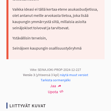
Vaikka ideasi ei tällä kertaa etene asukasbudjetissa,
olet antanut meille arvokasta tietoa, joka lisää
kaupungin ymmärrystä siitä, millaisia asioita
seinäjokiset toivovat ja tarvitsevat.
Ystävällisin terveisin,
Seinäjoen kaupungin osallisuustyöryhmä
Viite: SEINAJOKI-PROP-2024-12-227
Versio 3
(yhteensä 3 kpl)
näytä muut versiot
Tarkista sormenjälki
Jaa
Upota
LIITTYVÄT KUVAT