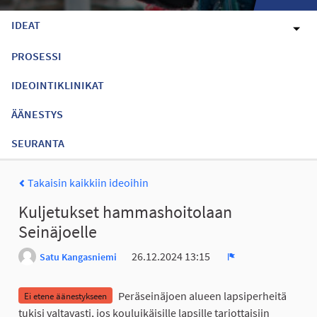
IDEAT
PROSESSI
IDEOINTIKLINIKAT
ÄÄNESTYS
SEURANTA
Takaisin kaikkiin ideoihin
Kuljetukset hammashoitolaan
Seinäjoelle
26.12.2024 13:15
Satu Kangasniemi
Ilmoita
Peräseinäjoen alueen lapsiperheitä
Ei etene äänestykseen
tukisi valtavasti, jos kouluikäisille lapsille tarjottaisiin