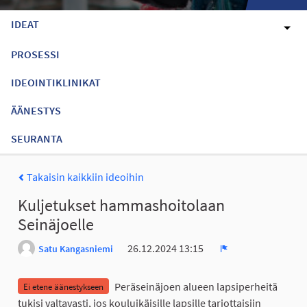
IDEAT
PROSESSI
IDEOINTIKLINIKAT
ÄÄNESTYS
SEURANTA
Takaisin kaikkiin ideoihin
Kuljetukset hammashoitolaan
Seinäjoelle
26.12.2024 13:15
Satu Kangasniemi
Ilmoita
Peräseinäjoen alueen lapsiperheitä
Ei etene äänestykseen
tukisi valtavasti, jos kouluikäisille lapsille tarjottaisiin