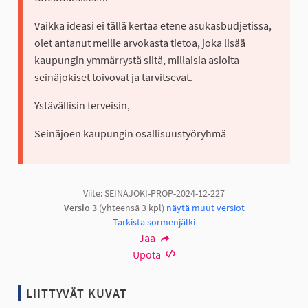
Vaikka ideasi ei tällä kertaa etene asukasbudjetissa,
olet antanut meille arvokasta tietoa, joka lisää
kaupungin ymmärrystä siitä, millaisia asioita
seinäjokiset toivovat ja tarvitsevat.
Ystävällisin terveisin,
Seinäjoen kaupungin osallisuustyöryhmä
Viite: SEINAJOKI-PROP-2024-12-227
Versio 3
(yhteensä 3 kpl)
näytä muut versiot
Tarkista sormenjälki
Jaa
Upota
LIITTYVÄT KUVAT