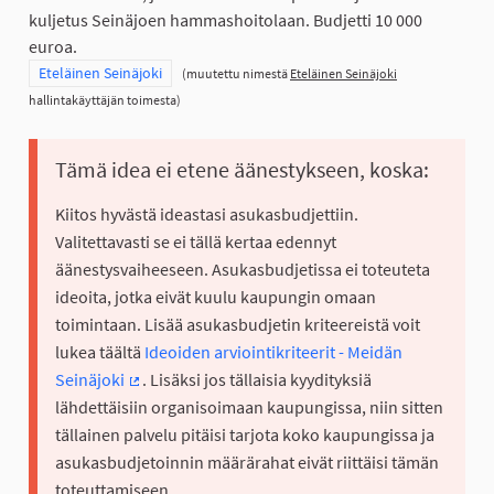
kuljetus Seinäjoen hammashoitolaan. Budjetti 10 000
euroa.
Rajaa tulokset teeman mukaan: Eteläinen Seinäjoki
Eteläinen Seinäjoki
(muutettu nimestä
Eteläinen Seinäjoki
hallintakäyttäjän toimesta)
Tämä idea ei etene äänestykseen, koska:
Kiitos hyvästä ideastasi asukasbudjettiin.
Valitettavasti se ei tällä kertaa edennyt
äänestysvaiheeseen. Asukasbudjetissa ei toteuteta
ideoita, jotka eivät kuulu kaupungin omaan
toimintaan. Lisää asukasbudjetin kriteereistä voit
lukea täältä
Ideoiden arviointikriteerit - Meidän
Seinäjoki
. Lisäksi jos tällaisia kyydityksiä
(Ulkoinen linkki)
lähdettäisiin organisoimaan kaupungissa, niin sitten
tällainen palvelu pitäisi tarjota koko kaupungissa ja
asukasbudjetoinnin määrärahat eivät riittäisi tämän
toteuttamiseen.