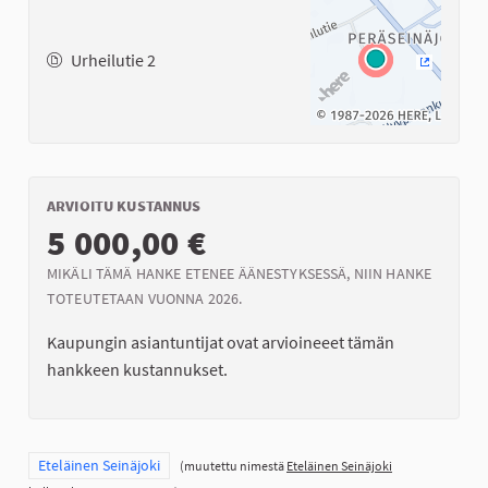
Urheilutie 2
(Ulkoinen
ARVIOITU KUSTANNUS
5 000,00 €
MIKÄLI TÄMÄ HANKE ETENEE ÄÄNESTYKSESSÄ, NIIN HANKE
TOTEUTETAAN VUONNA 2026.
Kaupungin asiantuntijat ovat arvioineeet tämän
hankkeen kustannukset.
Rajaa tulokset teeman mukaan: Eteläinen Seinäjoki
Eteläinen Seinäjoki
(muutettu nimestä
Eteläinen Seinäjoki