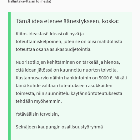
hallintakäyttäjän toimesta)
Tämä idea etenee äänestykseen, koska:
Kiitos ideastasi! Ideasi oli hyvä ja
toteuttamiskelpoinen, joten se on olisi mahdollista
toteuttaa osana asukasbudjetointia.
Nuorisotilojen kehittäminen on tärkeää ja hienoa,
että idean jätössä on kuunneltu nuorten toiveita.
Kustannusarvio näihin hankintoihin on 5000 €. Mikäli
tämä kohde valitaan toteutukseen asukkaiden
toimesta, niin suunnittelu käytännöntoteutuksesta
tehdään myöhemmin.
Ystävällisin terveisin,
Seinäjoen kaupungin osallisuustyöryhmä