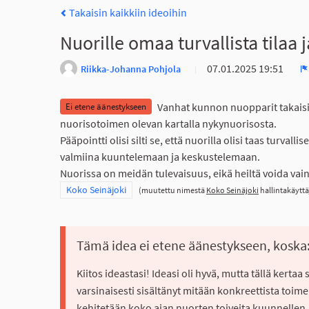
Takaisin kaikkiin ideoihin
Nuorille omaa turvallista tilaa j
07.01.2025 19:51
Riikka-Johanna Pohjola
I
Vanhat kunnon nuopparit takaisin,
Ei etene äänestykseen
nuorisotoimen olevan kartalla nykynuorisosta.
Pääpointti olisi silti se, että nuorilla olisi taas turva
valmiina kuuntelemaan ja keskustelemaan.
Nuorissa on meidän tulevaisuus, eikä heiltä voida vain l
Rajaa tulokset teeman mukaan: Koko Seinäjoki
Koko Seinäjoki
(muutettu nimestä
Koko Seinäjoki
hallintakäyttä
Tämä idea ei etene äänestykseen, koska
Kiitos ideastasi! Ideasi oli hyvä, mutta tällä kertaa
varsinaisesti sisältänyt mitään konkreettista toim
kehitetään koko ajan nuorten toiveita kuunnellen