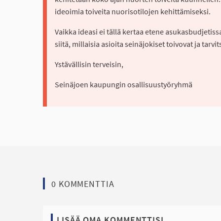
ideoimia toiveita nuorisotilojen kehittämiseksi.
Vaikka ideasi ei tällä kertaa etene asukasbudjetis
siitä, millaisia asioita seinäjokiset toivovat ja tarvi
Ystävällisin terveisin,
Seinäjoen kaupungin osallisuustyöryhmä
0 KOMMENTTIA
LISÄÄ OMA KOMMENTTISI