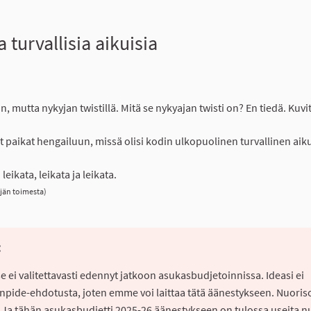
a turvallisia aikuisia
lmoita
 mutta nykyjan twistillä. Mitä se nykyajan twisti on? En tiedä. Kuvit
lliset paikat hengailuun, missä olisi kodin ulkopuolinen turvallinen ai
eikata, leikata ja leikata.
jän toimesta)
:
 se ei valitettavasti edennyt jatkoon asukasbudjetoinnissa. Ideasi ei
enpide-ehdotusta, joten emme voi laittaa tätä äänestykseen. Nuoriso
. Ja tähän asukasbudjetti 2025-26 äänestykseen on tulossa useita n