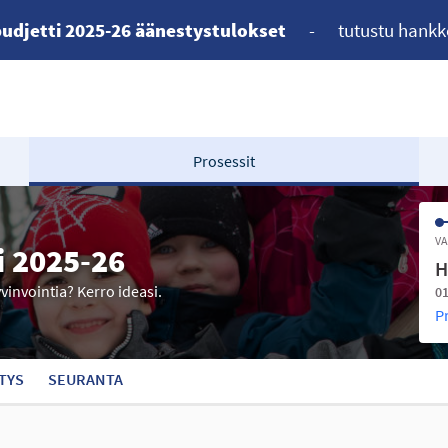
udjetti 2025-26 äänestystulokset
-
tutustu hankk
Prosessit
VA
i 2025-26
H
yvinvointia? Kerro ideasi.
01
P
TYS
SEURANTA