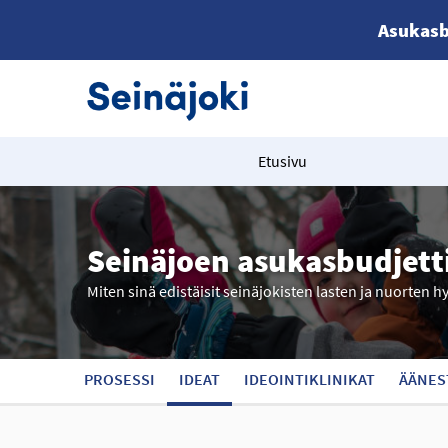
Asukasb
Etusivu
Seinäjoen asukasbudjett
Miten sinä edistäisit seinäjokisten lasten ja nuorten h
PROSESSI
IDEAT
IDEOINTIKLINIKAT
ÄÄNES