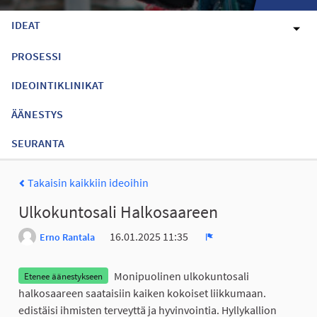
IDEAT
PROSESSI
IDEOINTIKLINIKAT
ÄÄNESTYS
SEURANTA
Takaisin kaikkiin ideoihin
Ulkokuntosali Halkosaareen
16.01.2025 11:35
Erno Rantala
Ilmoita
Monipuolinen ulkokuntosali
Etenee äänestykseen
halkosaareen saataisiin kaiken kokoiset liikkumaan.
edistäisi ihmisten terveyttä ja hyvinvointia. Hyllykallion