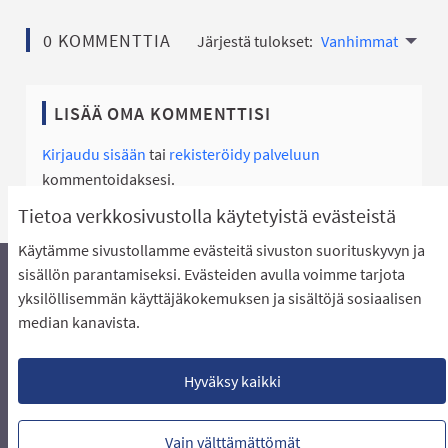
0 KOMMENTTIA
Järjestä tulokset:
Vanhimmat
LISÄÄ OMA KOMMENTTISI
Kirjaudu sisään
tai
rekisteröidy palveluun
kommentoidaksesi.
Tietoa verkkosivustolla käytetyistä evästeistä
Käytämme sivustollamme evästeitä sivuston suorituskyvyn ja
sisällön parantamiseksi. Evästeiden avulla voimme tarjota
yksilöllisemmän käyttäjäkokemuksen ja sisältöjä sosiaalisen
Äänestyksen pikaohjeet
Usein kysytyt kysymykset
median kanavista.
Näin äänestät Asukasbudjetissa
Yhteystiedot
Aluerajaukset ja budjetin jakautuminen alueille
Käyttöehdot asukkaille
Lataa avoimet datatiedostot
Hyväksy kaikki
Evästeasetukset
Vain välttämättömät