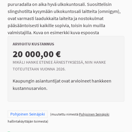
pururadalla on aika hyvä ulkokuntosali. Suosittelisin
slingshotilta kysymään ulkokuntosali laitteita (omnigym),
ovat varmasti laadukkaita laiteita ja nostokulmat
pääsääntoisesti kaikille sopivia, toisin kuin muilla
valmistajilla. Kuva on esimerkki kuva espoosta
ARVIOITU KUSTANNUS
20 000,00 €
MIKÄLI HANKE ETENEE ÄÄNESTYKSESSÄ, NIIN HANKE
TOTEUTETAAN VUONNA 2026.
Kaupungin asiantuntijat ovat arvioineet hankkeen
kustannusarvion.
Rajaa tulokset teeman mukaan: Pohjoinen Seinäjoki
Pohjoinen Seinäjoki
(muutettu nimestä
Pohjoinen Seinäjoki
hallintakäyttäjän toimesta)