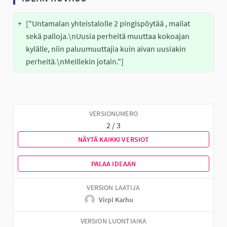
+
["Untamalan yhteistalolle 2 pingispöytää , mailat 
sekä palloja.\nUusia perheitä muuttaa kokoajan 
kylälle, niin paluumuuttajia kuin aivan uusiakin 
perheitä.\nMeillekin jotain."]
VERSIONUMERO
2 / 3
NÄYTÄ KAIKKI VERSIOT
PALAA IDEAAN
VERSION LAATIJA
Virpi Karhu
VERSION LUONTIAIKA