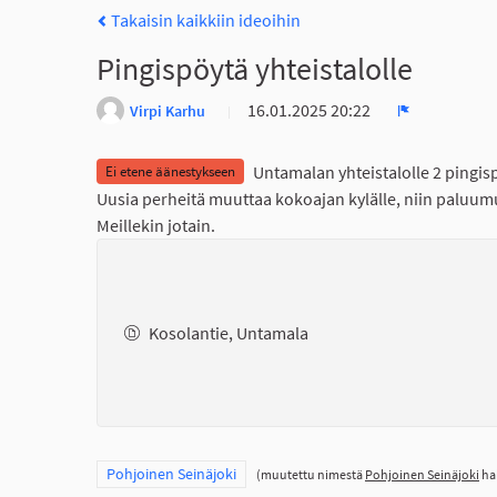
Takaisin kaikkiin ideoihin
Pingispöytä yhteistalolle
16.01.2025 20:22
Virpi Karhu
Ilmoita
Untamalan yhteistalolle 2 pingisp
Ei etene äänestykseen
Uusia perheitä muuttaa kokoajan kylälle, niin paluumu
Meillekin jotain.
Kosolantie, Untamala
Rajaa tulokset teeman mukaan: Pohjoinen Seinäjoki
Pohjoinen Seinäjoki
(muutettu nimestä
Pohjoinen Seinäjoki
hal