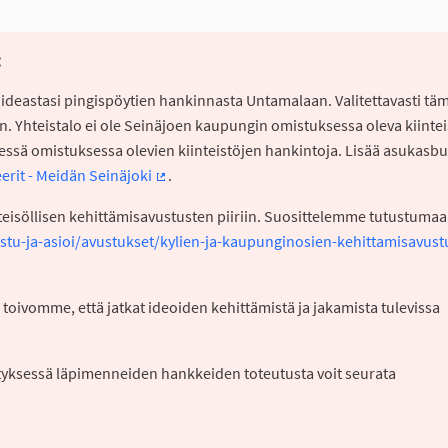
:
a ideastasi pingispöytien hankinnasta Untamalaan. Valitettavasti tä
. Yhteistalo ei ole Seinäjoen kaupungin omistuksessa oleva kiintei
essä omistuksessa olevien kiinteistöjen hankintoja. Lisää asukasbu
eerit - Meidän Seinäjoki
.
(Ulkoinen linkki)
teisöllisen kehittämisavustusten piiriin. Suosittelemme tutustuma
listu-ja-asioi/avustukset/kylien-ja-kaupunginosien-kehittamisavust
 toivomme, että jatkat ideoiden kehittämistä ja jakamista tulevissa
styksessä läpimenneiden hankkeiden toteutusta voit seurata