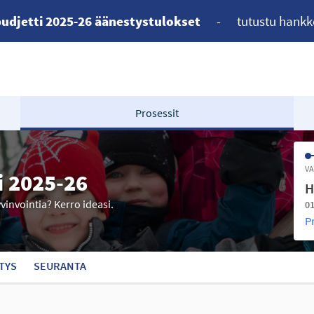
udjetti 2025-26 äänestystulokset
-
tutustu hankk
Prosessit
VA
i 2025-26
H
yvinvointia? Kerro ideasi.
01
P
TYS
SEURANTA