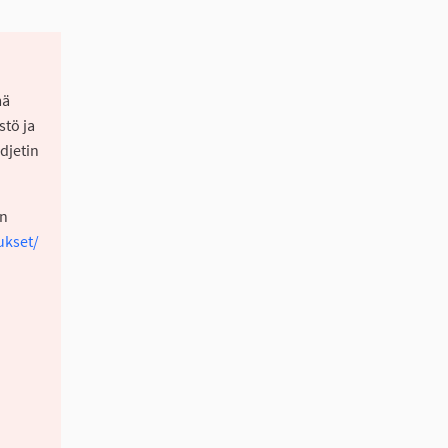
mä
stö ja
djetin
an
ukset/