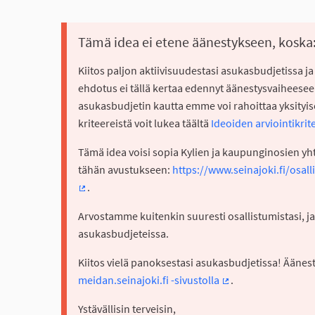
Tämä idea ei etene äänestykseen, koska
Kiitos paljon aktiivisuudestasi asukasbudjetissa j
ehdotus ei tällä kertaa edennyt äänestysvaiheeseen
asukasbudjetin kautta emme voi rahoittaa yksityis
kriteereistä voit lukea täältä
Ideoiden arviointikrit
Tämä idea voisi sopia Kylien ja kaupunginosien yh
tähän avustukseen:
https://www.seinajoki.fi/osal
.
(Ulkoinen linkki)
Arvostamme kuitenkin suuresti osallistumistasi, ja
asukasbudjeteissa.
Kiitos vielä panoksestasi asukasbudjetissa! Ääne
meidan.seinajoki.fi -sivustolla
.
(Ulkoinen linkki)
Ystävällisin terveisin,