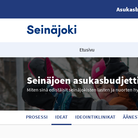
Asukasb
Etusivu
Seinäjoen asukasbudjett
Miten sinä edistäisit seinäjokisten lasten ja nuorten h
PROSESSI
IDEAT
IDEOINTIKLINIKAT
ÄÄNES