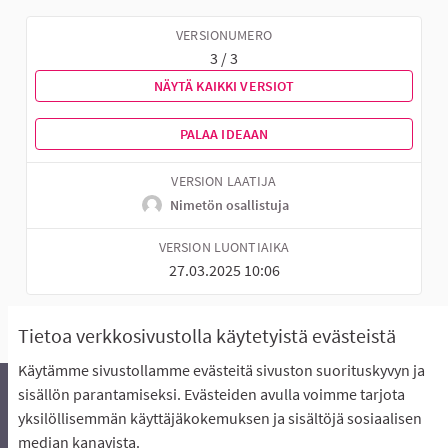
VERSIONUMERO
3 / 3
NÄYTÄ KAIKKI VERSIOT
PALAA IDEAAN
VERSION LAATIJA
Nimetön osallistuja
VERSION LUONTIAIKA
27.03.2025 10:06
Tietoa verkkosivustolla käytetyistä evästeistä
Käytämme sivustollamme evästeitä sivuston suorituskyvyn ja
sisällön parantamiseksi. Evästeiden avulla voimme tarjota
yksilöllisemmän käyttäjäkokemuksen ja sisältöjä sosiaalisen
Äänestyksen pikaohjeet
Usein kysytyt kysymykset
median kanavista.
Näin äänestät Asukasbudjetissa
Yhteystiedot