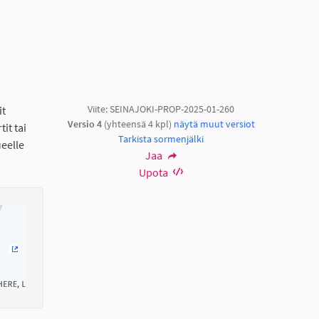
Viite: SEINAJOKI-PROP-2025-01-260
it
Versio 4
(yhteensä 4 kpl)
näytä muut versiot
it tai
Tarkista sormenjälki
ueelle
Jaa
Upota
(Ulkoinen linkki)