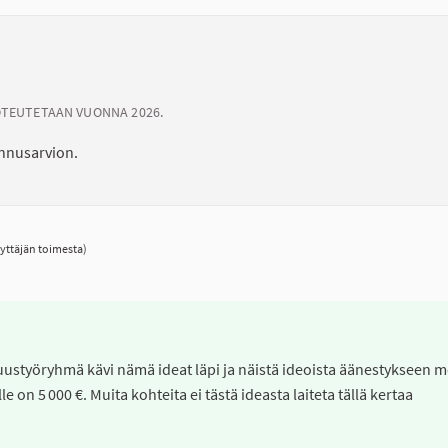
OTEUTETAAN VUONNA 2026.
annusarvion.
yttäjän toimesta)
lisuustyöryhmä kävi nämä ideat läpi ja näistä ideoista äänestykseen 
 on 5 000 €. Muita kohteita ei tästä ideasta laiteta tällä kertaa