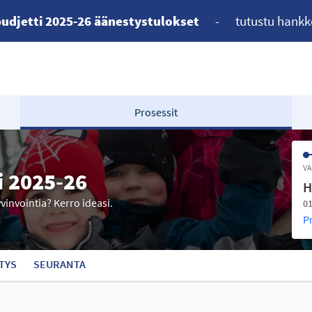
udjetti 2025-26 äänestystulokset
-
tutustu hankk
Prosessit
VA
i 2025-26
H
yvinvointia? Kerro ideasi.
01
P
TYS
SEURANTA