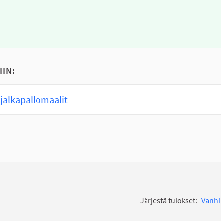
IIN:
jalkapallomaalit
Järjestä tulokset:
Vanh