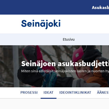
Asukasb
Etusivu
Seinäjoen asukasbudjett
Miten sinä edistäisit seinäjokisten lasten ja nuorten h
PROSESSI
IDEAT
IDEOINTIKLINIKAT
ÄÄNES