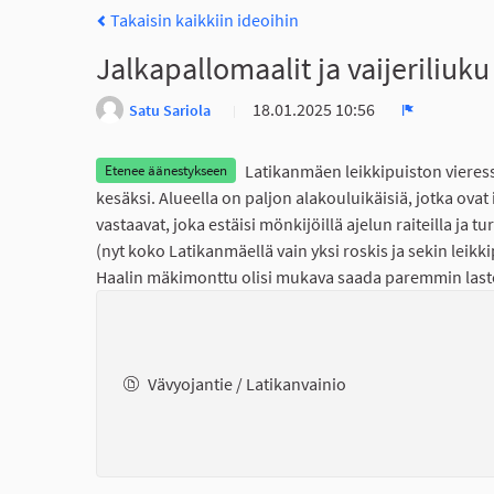
Takaisin kaikkiin ideoihin
Jalkapallomaalit ja vaijeriliuku
18.01.2025 10:56
Satu Sariola
Ilmoita
Latikanmäen leikkipuiston vieress
Etenee äänestykseen
kesäksi. Alueella on paljon alakouluikäisiä, jotka ovat 
vastaavat, joka estäisi mönkijöillä ajelun raiteilla ja t
(nyt koko Latikanmäellä vain yksi roskis ja sekin leikk
Haalin mäkimonttu olisi mukava saada paremmin lasten 
Vävyojantie / Latikanvainio