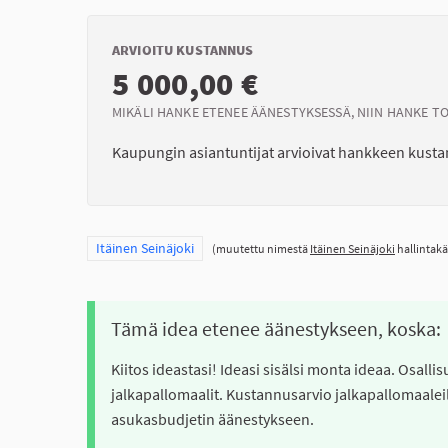
ARVIOITU KUSTANNUS
5 000,00 €
MIKÄLI HANKE ETENEE ÄÄNESTYKSESSÄ, NIIN HANKE T
Kaupungin asiantuntijat arvioivat hankkeen kust
Rajaa tulokset teeman mukaan: Itäinen Seinäjoki
Itäinen Seinäjoki
(muutettu nimestä
Itäinen Seinäjoki
hallintakä
Tämä idea etenee äänestykseen, koska:
Kiitos ideastasi! Ideasi sisälsi monta ideaa. Osal
jalkapallomaalit. Kustannusarvio jalkapallomaaleille
asukasbudjetin äänestykseen.