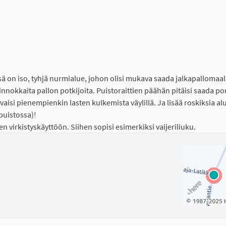
ä on iso, tyhjä nurmialue, johon olisi mukava saada jalkapallomaal
innokkaita pallon potkijoita. Puistoraittien päähän pitäisi saada port
urvaisi pienempienkin lasten kulkemista väylillä. Ja lisää roskiksia al
ipuistossa)!
virkistyskäyttöön. Siihen sopisi esimerkiksi vaijeriliuku.