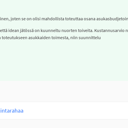
poinen, joten se on olisi mahdollista toteuttaa osana asukasbudjetoin
 että idean jätössä on kuunneltu nuorten toiveita. Kustannusarvio 
n toteutukseen asukkaiden toimesta, niin suunnittelu
kintarahaa