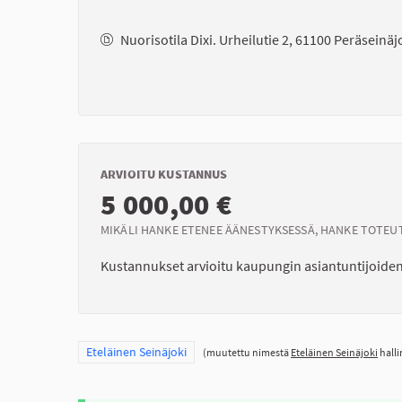
Nuorisotila Dixi. Urheilutie 2, 61100 Peräseinäj
ARVIOITU KUSTANNUS
5 000,00 €
MIKÄLI HANKE ETENEE ÄÄNESTYKSESSÄ, HANKE TOTEU
Kustannukset arvioitu kaupungin asiantuntijoiden
Rajaa tulokset teeman mukaan: Eteläinen Seinäjoki
Eteläinen Seinäjoki
(muutettu nimestä
Eteläinen Seinäjoki
halli