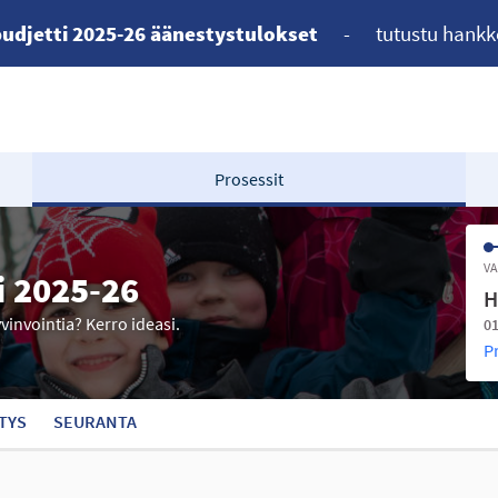
udjetti 2025-26 äänestystulokset
-
tutustu hankk
Prosessit
VA
i 2025-26
H
yvinvointia? Kerro ideasi.
01
P
TYS
SEURANTA