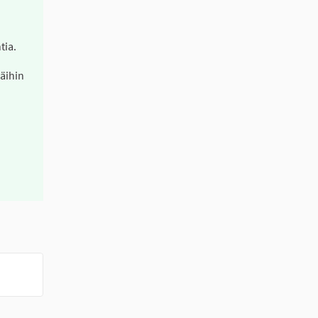
tia.
näihin