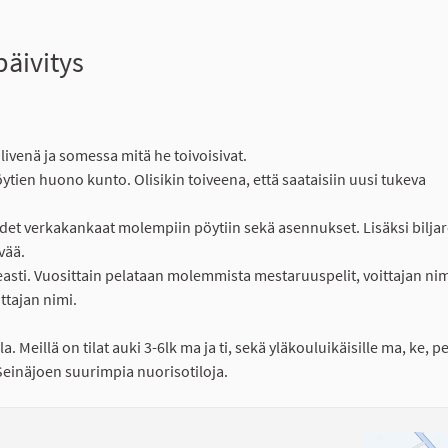
päivitys
livenä ja somessa mitä he toivoisivat.
ytien huono kunto. Olisikin toiveena, että saataisiin uusi tukeva
udet verkakankaat molempiin pöytiin sekä asennukset. Lisäksi biljar
vää.
peasti. Vuosittain pelataan molemmista mestaruuspelit, voittajan ni
ttajan nimi.
 Meillä on tilat auki 3-6lk ma ja ti, sekä yläkouluikäisille ma, ke, pe 
 Seinäjoen suurimpia nuorisotiloja.