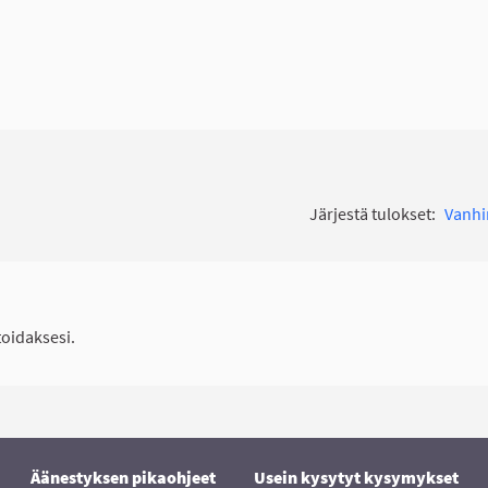
Järjestä tulokset:
Vanh
idaksesi.
Äänestyksen pikaohjeet
Usein kysytyt kysymykset