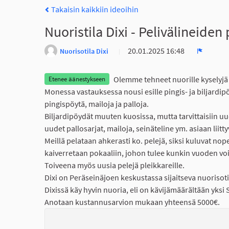
Takaisin kaikkiin ideoihin
Nuoristila Dixi - Pelivälineiden 
20.01.2025 16:48
Nuorisotila Dixi
Ilmoita
Olemme tehneet nuorille kyselyjä 
Etenee äänestykseen
Monessa vastauksessa nousi esille pingis- ja biljardipö
pingispöytä, mailoja ja palloja.
Biljardipöydät muuten kuosissa, mutta tarvittaisiin u
uudet pallosarjat, mailoja, seinäteline ym. asiaan liitty
Meillä pelataan ahkerasti ko. pelejä, siksi kuluvat no
kaiverretaan pokaaliin, johon tulee kunkin vuoden voi
Toiveena myös uusia pelejä pleikkareille.
Dixi on Peräseinäjoen keskustassa sijaitseva nuorisotila.
Dixissä käy hyvin nuoria, eli on kävijämäärältään yksi
Anotaan kustannusarvion mukaan yhteensä 5000€.