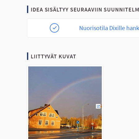
IDEA SISÄLTYY SEURAAVIIN SUUNNITELM
Nuorisotila Dixille han
LIITTYVÄT KUVAT
(Ulkoinen linkki)