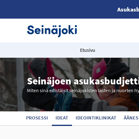
Asukasb
Etusivu
Seinäjoen asukasbudjett
Miten sinä edistäisit seinäjokisten lasten ja nuorten h
PROSESSI
IDEAT
IDEOINTIKLINIKAT
ÄÄNES