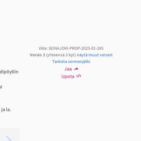
Viite: SEINAJOKI-PROP-2025-01-265
Versio 3
(yhteensä 3 kpl)
näytä muut versiot
Tarkista sormenjälki
Jaa
dipöytiin
Upota
mi
ja la.