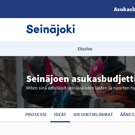
Asukasb
Etusivu
Seinäjoen asukasbudjett
Miten sinä edistäisit seinäjokisten lasten ja nuorten h
PROSESSI
IDEAT
IDEOINTIKLINIKAT
ÄÄNES