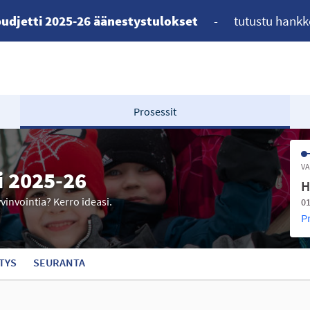
udjetti 2025-26 äänestystulokset
-
tutustu hankk
Prosessit
VA
i 2025-26
H
yvinvointia? Kerro ideasi.
01
P
TYS
SEURANTA