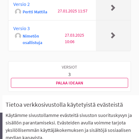
Versio 2
27.01.2025 11:57
Pertti Mattila
Versio 3
27.03.2025
Nimetön
10:06
osallistuja
VERSIOT
3
PALAA IDEAAN
Tietoa verkkosivustolla käytetyistä evästeistä
Käytämme sivustollamme evästeitä sivuston suorituskyvyn ja
sisällön parantamiseksi. Evästeiden avulla voimme tarjota
yksilöllisemmän käyttäjäkokemuksen ja sisältöjä sosiaalisen
Äänestyksen pikaohjeet
Usein kysytyt kysymykset
median kanavista.