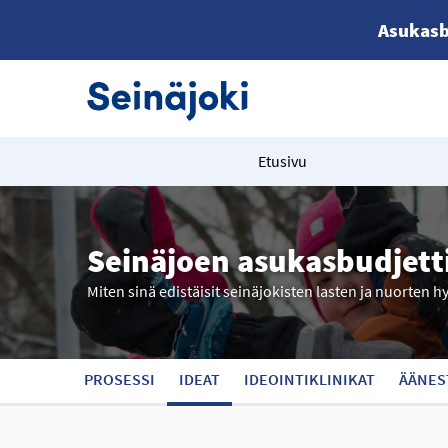
Asukasb
Etusivu
Seinäjoen asukasbudjett
Miten sinä edistäisit seinäjokisten lasten ja nuorten h
PROSESSI
IDEAT
IDEOINTIKLINIKAT
ÄÄNES