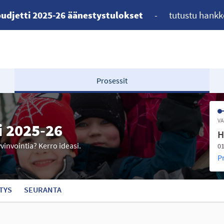
udjetti 2025-26 äänestystulokset
-
tutustu hankk
Prosessit
VA
i 2025-26
H
yvinvointia? Kerro ideasi.
01
P
TYS
SEURANTA