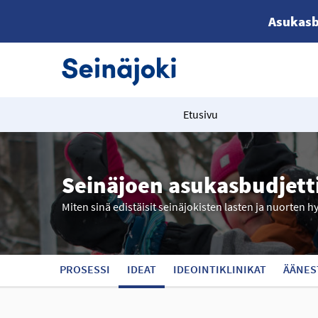
Asukasb
Etusivu
Seinäjoen asukasbudjett
Miten sinä edistäisit seinäjokisten lasten ja nuorten h
PROSESSI
IDEAT
IDEOINTIKLINIKAT
ÄÄNES