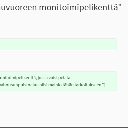
huvuoreen monitoimipelikenttä"
nitoimipelikenttä, jossa voisi pelata 
rvahousunpuistoalue olisi mainio tähän tarkoitukseen."]