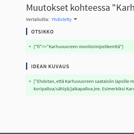
Muutokset kohteessa "Kar
Vertailutila:
Yhdistetty
OTSIKKO
+
{"fi"=>"Karhuvuoreen monitoimipelikenttä"}
IDEAN KUVAUS
+
["Ehdotan, että Karhuvuoreen saataisiin lapsille mo
koripalloa/sählyä/jalkapalloa jne. Esimerkiksi Ka