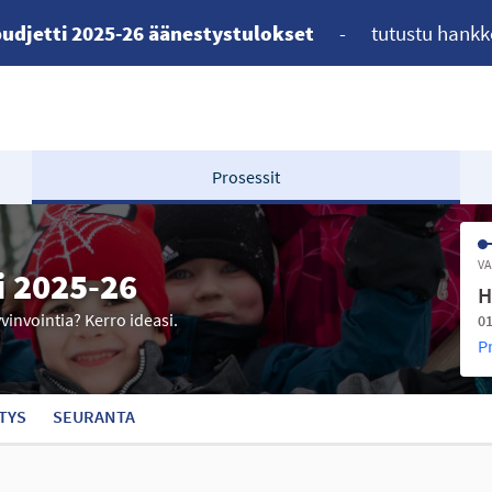
udjetti 2025-26 äänestystulokset
-
tutustu hankk
Prosessit
VA
i 2025-26
H
yvinvointia? Kerro ideasi.
01
P
TYS
SEURANTA