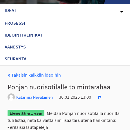
IDEAT
PROSESSI
IDEOINTIKLINIKAT
ÄÄNESTYS
SEURANTA
Takaisin kaikkiin ideoihin
Pohjan nuorisotilalle toimintarahaa
30.01.2025 13:00
Katariina Nevalainen
Ilmoita
Meidän Pohjan nuorisotilalla nuorilta
Etenee äänestykseen
tuli listaa, mitä kaivaittaisiin lisää tai uutena hankintana:
- erilaisia lautapelejä