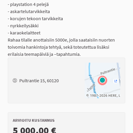
- playstation 4 pelejä
- askartelutarvikkeita
- korujen tekoon tarvikkeita
- nyrkkeilysäkki
- karaokelaitteet
Rahaa tilalle anottaisiin 5000e, jolla saataisiin nuorten
toivomia hankintoja tehtyä, sekä toteutettua lisäksi
erilaisia teemapäiviä ja –tapahtumia.
Pultrantie 15, 60120
(Ulkoinen
ARVIOITU KUSTANNUS
5 000,00 €