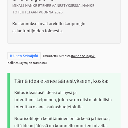
MIKÄLI HANKE ETENEE ÄÄNESTYKSESSÄ, HANKE
TOTEUTETAAN VUONNA 2026.
Kustannukset ovat arvioitu kaupungin
asiantuntijoiden toimesta.
Rajaa tulokset teeman mukaan: Itäinen Seinäjoki
Itäinen Seinäjoki
(muutettu nimestä
Itäinen Seinäjoki
hallintakäyttäjän toimesta)
Tämä idea etenee äänestykseen, koska:
Kiitos ideastasi! Ideasi oli hyvä ja
toteuttamiskelpoinen, joten se on olisi mahdollista
toteuttaa osana asukasbudjetointia.
Nuorisotilojen kehittäminen on tärkeää ja hienoa,
että idean jätössä on kuunneltu nuorten toiveita.