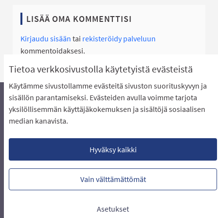
LISÄÄ OMA KOMMENTTISI
Kirjaudu sisään
tai
rekisteröidy palveluun
kommentoidaksesi.
Tietoa verkkosivustolla käytetyistä evästeistä
Käytämme sivustollamme evästeitä sivuston suorituskyvyn ja
sisällön parantamiseksi. Evästeiden avulla voimme tarjota
yksilöllisemmän käyttäjäkokemuksen ja sisältöjä sosiaalisen
Äänestyksen pikaohjeet
Usein kysytyt kysymykset
median kanavista.
Näin äänestät Asukasbudjetissa
Yhteystiedot
Aluerajaukset ja budjetin jakautuminen alueille
Käyttöehdot asukkaille
Lataa avoimet datatiedostot
Hyväksy kaikki
Evästeasetukset
Vain välttämättömät
Verkkosivusto luotu
vapaan ohjelmiston
(Ulkoin
avulla.
Asetukset