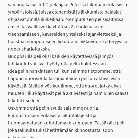
samanaikaisesti 1-2 pelaajaa. Peleissä liikutaan erilaisissa
ympäristöissä, joissa etenemistä ja liikkumista pelaajat
ohjaavat omilla liikkeillään. Monipuolisen pelisisältönsä
ansiosta iwallia voi käyttää sekä tehokkaaseen
treenaamiseen , kavereiden yhteiseksi ajanvietteeksi ja
haastaa monipuoliseen liikuntaan liikkuvuus-ketteryys- ja
nopeusharjoituksin.
Nuopparilla peli olisi kaikkien käytettävissä ja myös
lähikoulut voisivat hyödyntää peliä halutessaan.
Idea pelin hankintaan tuli kun saimme tietoomme, että
Lapuan nuorisotilalla samanlainen peli on aktiivisessa
käytössä. Siellä myös kuulimme, että nuoret jotka eivät
muuten liiku käyttävät peliä aktiivisesti ja näin ollen saavat
liikettä itselleen.
Uskomme että pelin avulla saisimme nuoria
kiinnostumaan erilaisista liikuntalajeista ja
huomaamattaan kohottamaan kuntoaan. Tässä olisi peli
joka takuulla tulisi herättämään kiinnostusta isoon
väkimäärään.