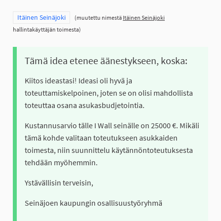
Rajaa tulokset teeman mukaan: Itäinen Seinäjoki
Itäinen Seinäjoki
(muutettu nimestä
Itäinen Seinäjoki
hallintakäyttäjän toimesta)
Tämä idea etenee äänestykseen, koska:
Kiitos ideastasi! Ideasi oli hyvä ja
toteuttamiskelpoinen, joten se on olisi mahdollista
toteuttaa osana asukasbudjetointia.
Kustannusarvio tälle I Wall seinälle on 25000 €. Mikäli
tämä kohde valitaan toteutukseen asukkaiden
toimesta, niin suunnittelu käytännöntoteutuksesta
tehdään myöhemmin.
Ystävällisin terveisin,
Seinäjoen kaupungin osallisuustyöryhmä