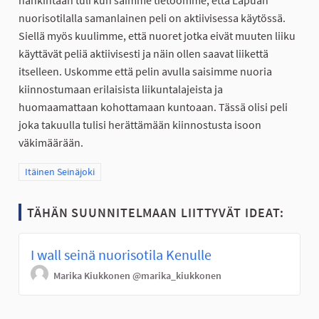
hankintaan tuli kun saimme tietoomme, että Lapuan
nuorisotilalla samanlainen peli on aktiivisessa käytössä.
Siellä myös kuulimme, että nuoret jotka eivät muuten liiku
käyttävät peliä aktiivisesti ja näin ollen saavat liikettä
itselleen. Uskomme että pelin avulla saisimme nuoria
kiinnostumaan erilaisista liikuntalajeista ja
huomaamattaan kohottamaan kuntoaan. Tässä olisi peli
joka takuulla tulisi herättämään kiinnostusta isoon
väkimäärään.
Rajaa tulokset teeman mukaan: Itäinen Seinäjoki
Itäinen Seinäjoki
TÄHÄN SUUNNITELMAAN LIITTYVÄT IDEAT:
I wall seinä nuorisotila Kenulle
Marika Kiukkonen
@marika_kiukkonen