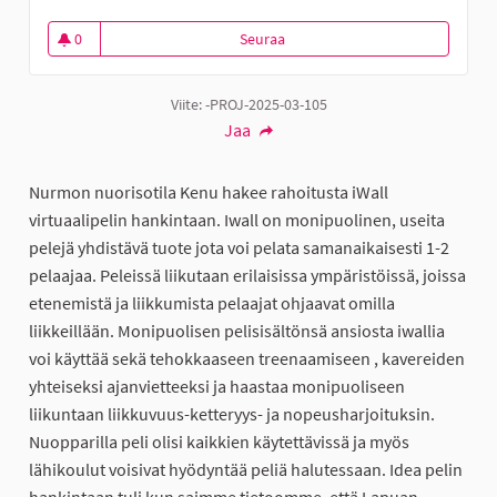
0
Seuraa
I wall seinä nuorisotila Kenulle
0 seuraajaa
Viite: -PROJ-2025-03-105
Jaa
Nurmon nuorisotila Kenu hakee rahoitusta iWall
virtuaalipelin hankintaan. Iwall on monipuolinen, useita
pelejä yhdistävä tuote jota voi pelata samanaikaisesti 1-2
pelaajaa. Peleissä liikutaan erilaisissa ympäristöissä, joissa
etenemistä ja liikkumista pelaajat ohjaavat omilla
liikkeillään. Monipuolisen pelisisältönsä ansiosta iwallia
voi käyttää sekä tehokkaaseen treenaamiseen , kavereiden
yhteiseksi ajanvietteeksi ja haastaa monipuoliseen
liikuntaan liikkuvuus-ketteryys- ja nopeusharjoituksin.
Nuopparilla peli olisi kaikkien käytettävissä ja myös
lähikoulut voisivat hyödyntää peliä halutessaan. Idea pelin