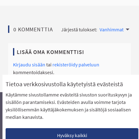
0 KOMMENTTIA
Järjestä tulokset:
Vanhimmat
LISÄÄ OMA KOMMENTTISI
Kirjaudu sisään
tai
rekisteröidy palveluun
kommentoidaksesi.
Tietoa verkkosivustolla käytetyistä evästeistä
Käytämme sivustollamme evästeitä sivuston suorituskyvyn ja
sisällön parantamiseksi. Evästeiden avulla voimme tarjota
yksilöllisemmän käyttäjäkokemuksen ja sisältöjä sosiaalisen
Äänestyksen pikaohjeet
Usein kysytyt kysymykset
median kanavista.
Näin äänestät Asukasbudjetissa
Yhteystiedot
Aluerajaukset ja budjetin jakautuminen alueille
Käyttöehdot asukkaille
Lataa avoimet datatiedostot
Hyväksy kaikki