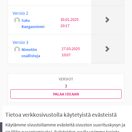
Versio 2
30.01.2025
Satu
20:17
Kangasniemi
Versio 3
27.03.2025
Nimetön
10:07
osallistuja
VERSIOT
3
PALAA IDEAAN
Tietoa verkkosivustolla käytetyistä evästeistä
Käytämme sivustollamme evästeitä sivuston suorituskyvyn ja
sisällön parantamiseksi. Evästeiden avulla voimme tarjota